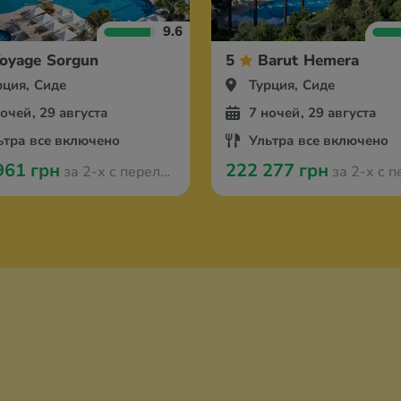
9.6
oyage Sorgun
5
Barut Hemera
рция, Сиде
Турция, Сиде
ночей, 29 августа
7 ночей, 29 августа
ьтра все включено
Ультра все включено
961 грн
222 277 грн
за 2-х с перелётом из Оради
за 2-х с перелётом 