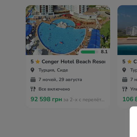
8.1
5
Cenger Hotel Beach Resort & Spa
5
C
Турция, Сиде
Ту
7 ночей, 29 августа
7 
Все включено
Ул
92 598 грн
106 
за 2-х с перелётом из Оради