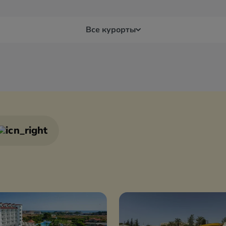
Все курорты
я
Белек
Бур
Бодрум
Дал