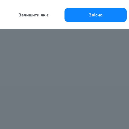
Залишити як є
Звісно