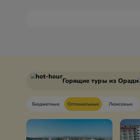
Алания
Антали
Анкара
Афьон
Горящие туры
из Оради
Бюджетные
Оптимальные
Люксовые