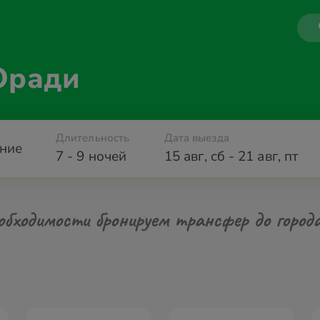
Оради
Длительность
Дата выезда
ние
7 - 9 ночей
15 авг
,
сб
-
21 авг
,
пт
обходимости бронируем трансфер до город