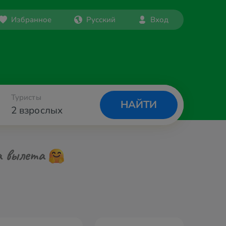
Избранное
Русский
Вход
Туристы
НАЙТИ
2 взрослых
а вылета