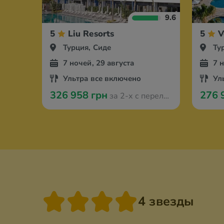
9.6
5
Liu Resorts
5
V
Турция, Сиде
Ту
7 ночей, 29 августа
7 
Ультра все включено
Ул
326 958 грн
276 
за 2-х с перелётом из Оради
4 звезды