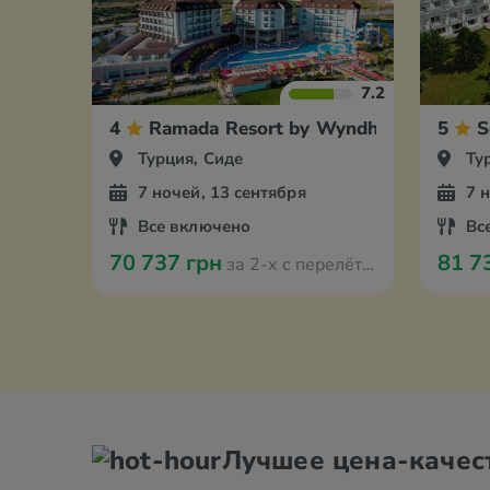
7.2
4
Ramada Resort by Wyndham Side
5
S
Турция, Сиде
Ту
7 ночей, 13 сентября
7 
Все включено
Вс
70 737 грн
81 7
за 2-х с перелётом из Оради
Лучшее цена-качес