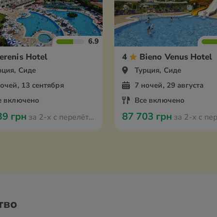
6.9
erenis Hotel
4
Bieno Venus Hotel
рция, Сиде
Турция, Сиде
ночей, 13 сентября
7 ночей, 29 августа
е включено
Все включено
39 грн
87 703 грн
за 2-х с перелётом из Оради
за 2-х с перелётом 
тво