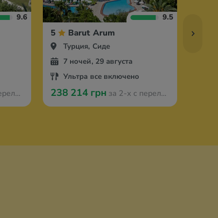
9.6
9.5
5
Barut Arum
5
Турция, Сиде
Ту
7 ночей, 29 августа
7 
Ультра все включено
Ул
238 214 грн
156 
из Оради
за 2-х с перелётом из Оради