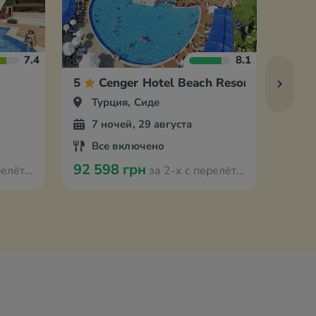
7.4
8.1
5
Cenger Hotel Beach Resort & Spa
5
Турция, Сиде
Ту
7 ночей, 29 августа
7 
Все включено
Вс
92 598 грн
93 8
из Оради
за 2-х с перелётом из Оради