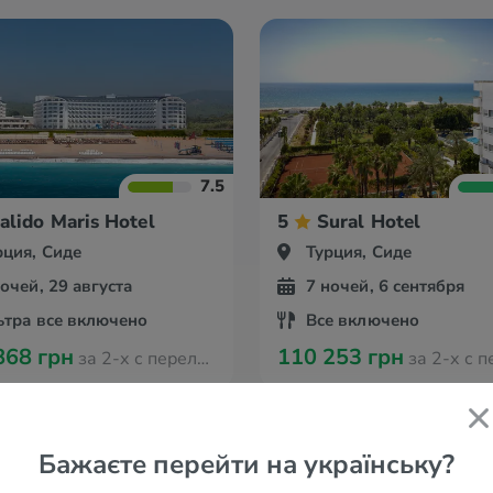
7.5
alido Maris Hotel
5
Sural Hotel
рция, Сиде
Турция, Сиде
ночей, 29 августа
7 ночей, 6 сентября
ьтра все включено
Все включено
868 грн
110 253 грн
за 2-х с перелётом из Оради
за 2-х с перелётом 
Бажаєте перейти на українську?