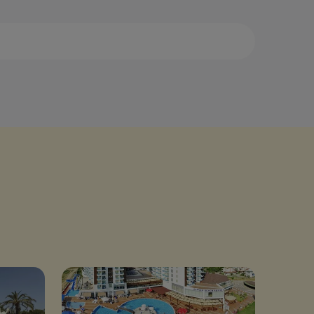
са
Дидим
аман
Измир