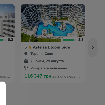
8.2
8.8
5
Asteria Bloom Side
5
Турция, Сиде
Ту
7 ночей, 29 августа
7 
Ультра все включено
Ул
116 347 грн
114 
из Оради
за 2-х с перелётом из Оради