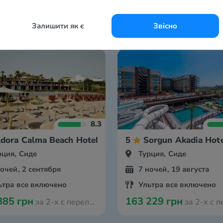
Залишити як є
Звісно
8.3
dora Calma Beach Hotel
5
Sorgun Akadia Hot
рция, Сиде
Турция, Сиде
ночей, 2 сентября
7 ночей, 19 августа
ьтра все включено
Ультра все включено
885 грн
163 229 грн
за 2-х с перелётом из Вроцлава
за 2-х с перелётом из