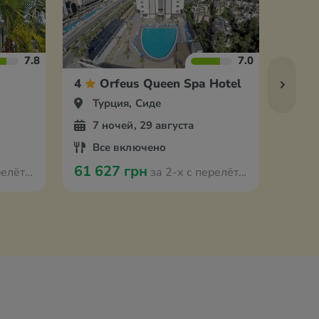
7.8
7.0
4
Orfeus Queen Spa Hotel
4
Турция, Сиде
Ту
7 ночей, 29 августа
7 
Все включено
Вс
61 627 грн
64 0
 Вроцлава
за 2-х с перелётом из Вроцлава