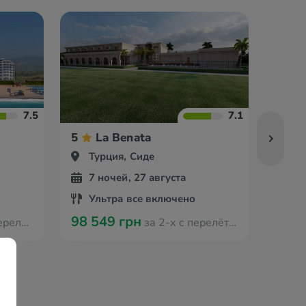
7.5
7.1
5
La Benata
5
Турция, Сиде
Ту
7 ночей, 27 августа
7 
Ультра все включено
Ул
98 549 грн
105 
 Вроцлава
за 2-х с перелётом из Вроцлава