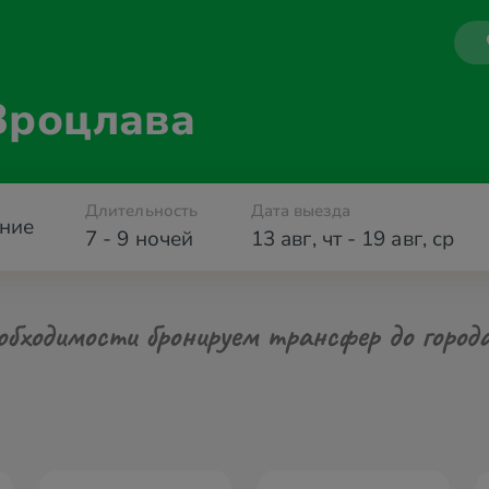
Вроцлава
Длительность
Дата выезда
ние
7 - 9 ночей
13 авг
,
чт
-
19 авг
,
ср
обходимости бронируем трансфер до город