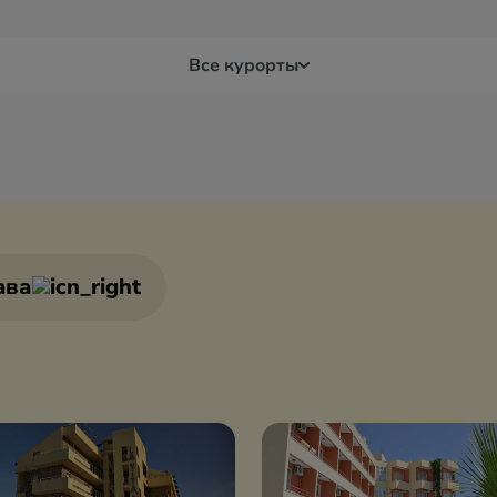
Все курорты
Белек
Бур
я
Бодрум
Дал
ава