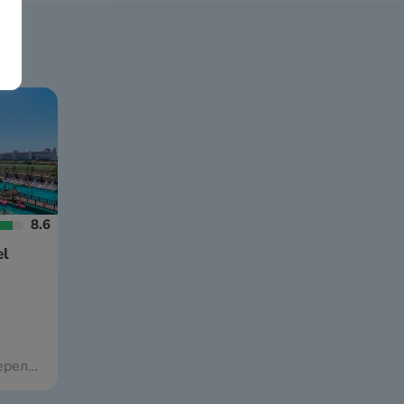
8.6
el
 Вроцлава