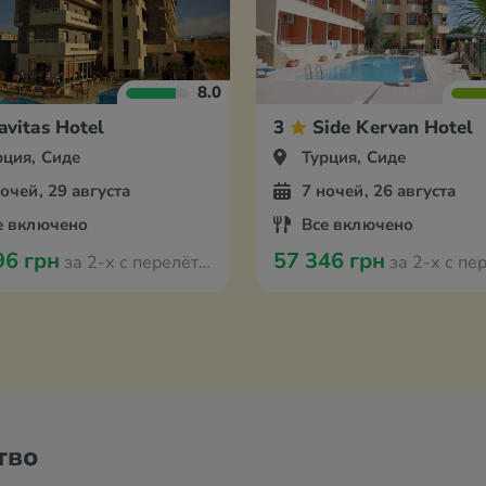
8.0
avitas Hotel
3
Side Kervan Hotel
рция, Сиде
Турция, Сиде
ночей, 29 августа
7 ночей, 26 августа
е включено
Все включено
96 грн
57 346 грн
за 2-х с перелётом из Вроцлава
за 2-х с перелётом из
тво