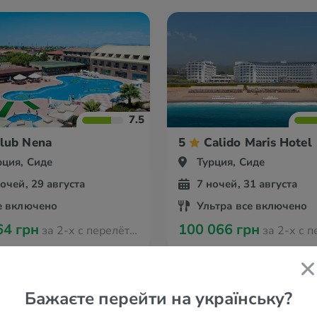
7.5
lub Nena
5
Calido Maris Hotel
рция, Сиде
Турция, Сиде
ночей, 29 августа
7 ночей, 31 августа
е включено
Ультра все включено
64 грн
100 066 грн
за 2-х с перелётом из Вроцлава
за 2-х с перелётом из
Бажаєте перейти на українську?