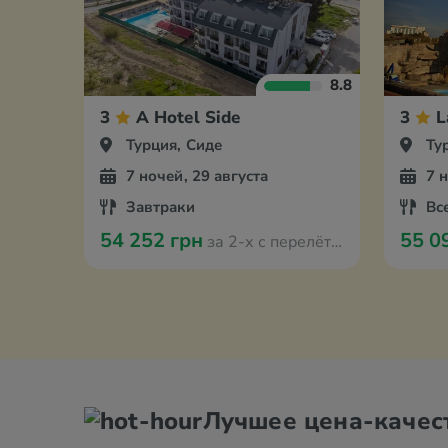
8.8
3
A Hotel Side
3
L
Турция, Сиде
Ту
7 ночей, 29 августа
7 
Завтраки
Вс
54 252 грн
55 0
за 2-х с перелётом из Вроцлава
Лучшее цена-качес