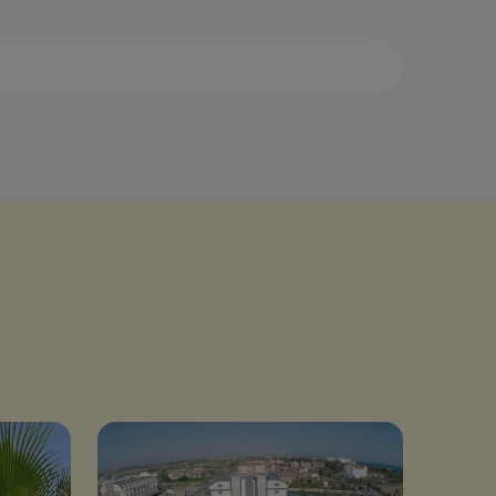
са
Дидим
аман
Измир