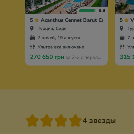
9.8
5
Acanthus Cennet Barut Collection
5
V
Турция, Сиде
Ту
7 ночей, 19 августа
7 
Ультра все включено
Ул
270 650 грн
315 
за 2-х с перелётом из Вроцлава
4 звезды