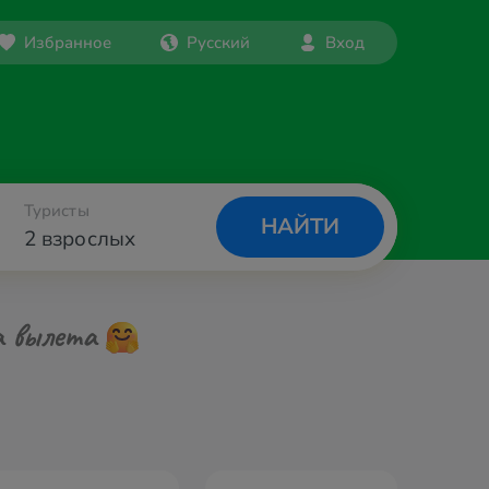
Избранное
Русский
Вход
Туристы
НАЙТИ
2 взрослых
а вылета