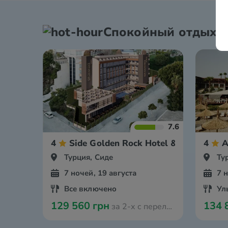
Спокойный отдых
7.6
4
Side Golden Rock Hotel & Spa
4
A
Турция, Сиде
Ту
7 ночей, 19 августа
7 
Все включено
Ул
129 560 грн
134 
за 2-х с перелётом из Вроцлава