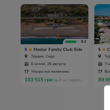
8.3
5
Master Family Club Side
5
C
Турция, Сиде
Ту
8 ночей, 26 августа
7 
Ультра все включено
Вс
103 515 грн
89 9
за 2-х с перелётом из Вроцлава