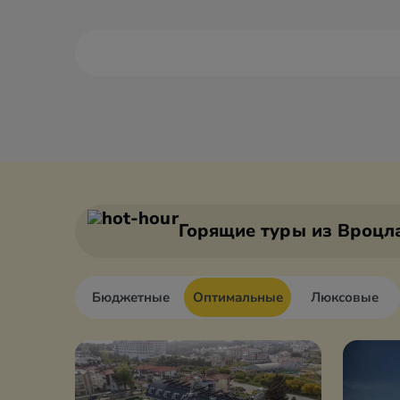
Адан
Анкара
Алания
Антали
Горящие туры
из Вроцл
Бюджетные
Оптимальные
Люксовые