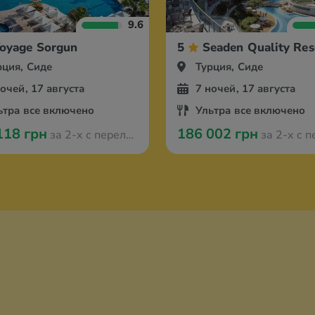
9.6
oyage Sorgun
5
Seaden Quality Res
рция, Сиде
Турция, Сиде
ночей, 17 августа
7 ночей, 17 августа
ьтра все включено
Ультра все включено
118 грн
186 002 грн
за 2-х с перелётом из Вроцлава
за 2-х с перелётом из