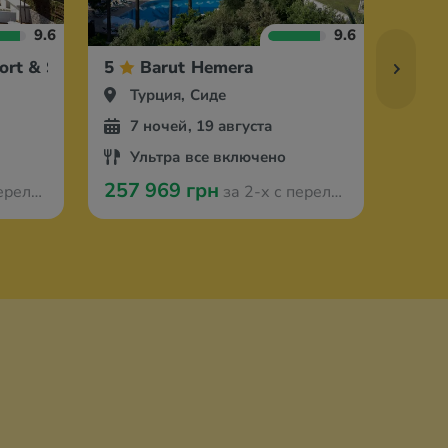
9.6
9.6
ort & Spa
5
Barut Hemera
5
Турция, Сиде
Ту
7 ночей, 19 августа
7 
Ультра все включено
Ул
257 969 грн
242 
 Вроцлава
за 2-х с перелётом из Вроцлава