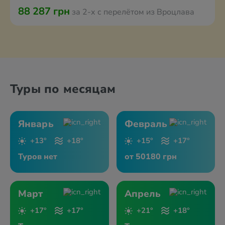
88 287 грн
за 2-х с перелётом из Вроцлава
Туры по месяцам
Январь
Февраль
+13°
+18°
+15°
+17°
Туров нет
от 50180 грн
Март
Апрель
+17°
+17°
+21°
+18°