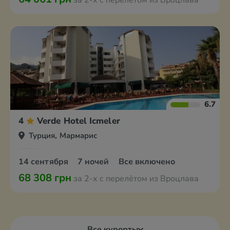
за 2-х с перелётом из Вроцлава
6.7
4
Verde Hotel Icmeler
Турция, Мармарис
14 сентября
7 ночей
Все включено
68 308 грн
за 2-х с перелётом из Вроцлава
Все курорты