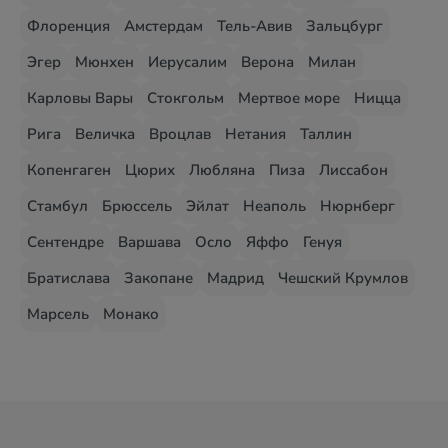
Флоренция
Амстердам
Тель-Авив
Зальцбург
Эгер
Мюнхен
Иерусалим
Верона
Милан
Карловы Вары
Стокгольм
Мертвое море
Ницца
Рига
Величка
Вроцлав
Нетания
Таллин
Копенгаген
Цюрих
Любляна
Пиза
Лиссабон
Стамбул
Брюссель
Эйлат
Неаполь
Нюрнберг
Сентендре
Варшава
Осло
Яффо
Генуя
Братислава
Закопане
Мадрид
Чешский Крумлов
Марсель
Монако