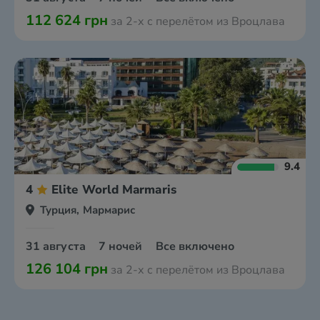
112 624 грн
за 2-х с перелётом из Вроцлава
9.4
4
Elite World Marmaris
Турция, Мармарис
31 августа
7 ночей
Все включено
126 104 грн
за 2-х с перелётом из Вроцлава