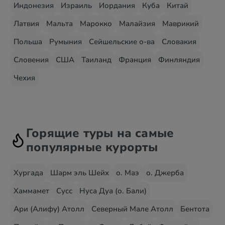
Индонезия
Израиль
Иордания
Куба
Китай
Латвия
Мальта
Марокко
Малайзия
Маврикий
Польша
Румыния
Сейшельские о-ва
Словакия
Словения
США
Таиланд
Франция
Финляндия
Чехия
Горящие туры на самые
популярные курорты
Хургада
Шарм эль Шейх
о. Маэ
о. Джерба
Хаммамет
Сусс
Нуса Дуа (о. Бали)
Ари (Алифу) Атолл
Северный Мале Атолл
Бентота