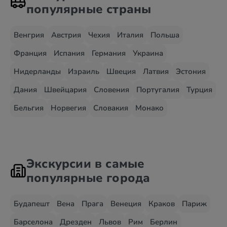
популярные страны
Венгрия
Австрия
Чехия
Италия
Польша
Франция
Испания
Германия
Украина
Нидерланды
Израиль
Швеция
Латвия
Эстония
Дания
Швейцария
Словения
Португалия
Турция
Бельгия
Норвегия
Словакия
Монако
Экскурсии в самые
популярные города
Будапешт
Вена
Прага
Венеция
Краков
Париж
Барселона
Дрезден
Львов
Рим
Берлин