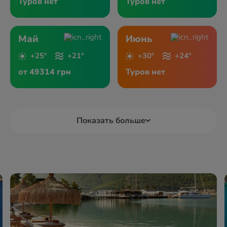
Туров нет
Туров нет
Май
Июнь
+25°
+21°
+30°
+24°
от 49314 грн
Туров нет
Показать больше