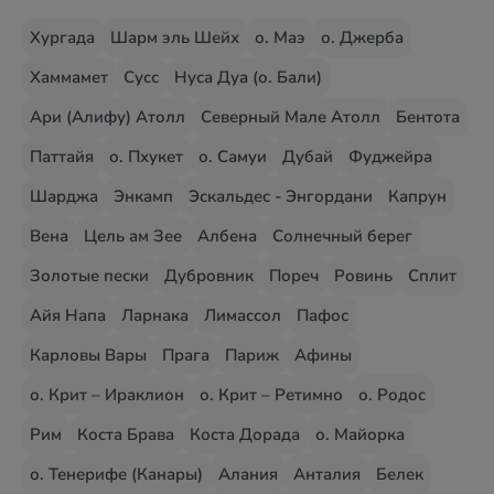
Хургада
Шарм эль Шейх
о. Маэ
о. Джерба
Хаммамет
Сусс
Нуса Дуа (о. Бали)
Ари (Алифу) Атолл
Северный Мале Атолл
Бентота
Паттайя
о. Пхукет
о. Самуи
Дубай
Фуджейра
Шарджа
Энкамп
Эскальдес - Энгордани
Капрун
Вена
Цель ам Зее
Албена
Солнечный берег
Золотые пески
Дубровник
Пореч
Ровинь
Сплит
Айя Напа
Ларнака
Лимассол
Пафос
Карловы Вары
Прага
Париж
Афины
о. Крит – Ираклион
о. Крит – Ретимно
о. Родос
Рим
Коста Брава
Коста Дорада
о. Майорка
о. Тенерифе (Канары)
Алания
Анталия
Белек