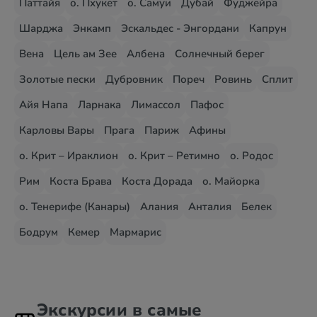
Паттайя
о. Пхукет
о. Самуи
Дубай
Фуджейра
Шарджа
Энкамп
Эскальдес - Энгордани
Капрун
Вена
Цель ам Зее
Албена
Солнечный берег
Золотые пески
Дубровник
Пореч
Ровинь
Сплит
Айя Напа
Ларнака
Лимассол
Пафос
Карловы Вары
Прага
Париж
Афины
о. Крит – Ираклион
о. Крит – Ретимно
о. Родос
Рим
Коста Брава
Коста Дорада
о. Майорка
о. Тенерифе (Канары)
Алания
Анталия
Белек
Бодрум
Кемер
Мармарис
Экскурсии в самые