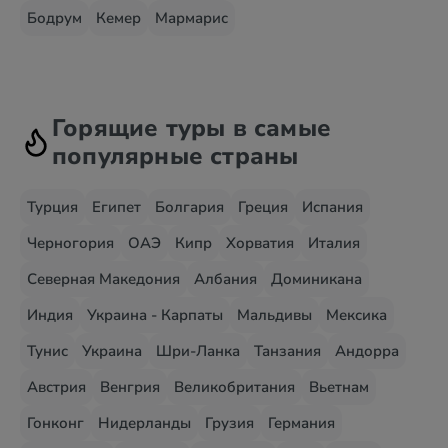
Бодрум
Кемер
Мармарис
Горящие туры в самые
популярные страны
Турция
Египет
Болгария
Греция
Испания
Черногория
ОАЭ
Кипр
Хорватия
Италия
Северная Македония
Албания
Доминикана
Индия
Украина - Карпаты
Мальдивы
Мексика
Тунис
Украина
Шри-Ланка
Танзания
Андорра
Австрия
Венгрия
Великобритания
Вьетнам
Гонконг
Нидерланды
Грузия
Германия