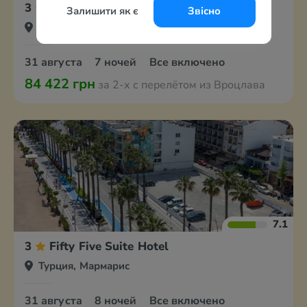
3
Class Unique Beach
Залишити як є
Звісно
Турция, Мармарис
31 августа
7 ночей
Все включено
84 422 грн
за 2-х с перелётом из Вроцлава
7.1
3
Fifty Five Suite Hotel
Турция, Мармарис
31 августа
8 ночей
Все включено