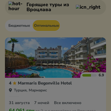
Анкара
Белек
Горящие туры
из
Вроцлава
Бюджетные
Оптимальные
6.9
4
Marmaris Begonville Hotel
Турция, Мармарис
31 августа
7 ночей
Все включено
64 061 грн