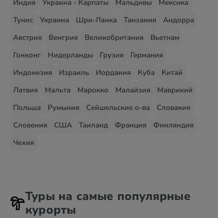
Индия
Украина - Карпаты
Мальдивы
Мексика
Тунис
Украина
Шри-Ланка
Танзания
Андорра
Австрия
Венгрия
Великобритания
Вьетнам
Гонконг
Нидерланды
Грузия
Германия
Индонезия
Израиль
Иордания
Куба
Китай
Латвия
Мальта
Марокко
Малайзия
Маврикий
Польша
Румыния
Сейшельские о-ва
Словакия
Словения
США
Таиланд
Франция
Финляндия
Чехия
Туры на самые популярные
курорты