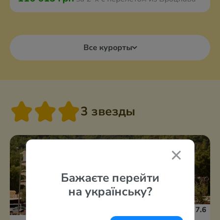
Все курорты
3 звезды
Бажаєте перейти
на українську?
7.6