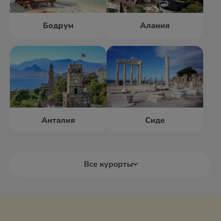
Бодрум
Алания
Анталия
Сиде
Все курорты
Алания
Анталия