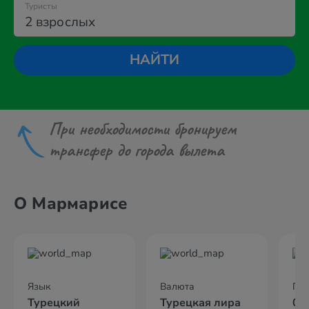
Туристы
2 взрослых
НАЙТИ
При необходимости бронируем
трансфер до города вылета
О Мармарисе
Язык
Валюта
По
Турецкий
Турецкая лира
02