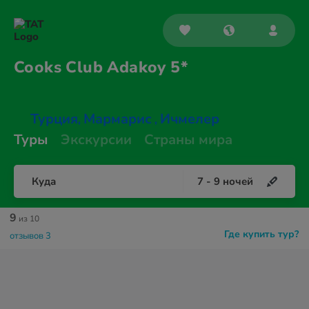
Cooks Club
Adakoy 5*
Турция
Мармарис
Ичмелер
,
,
Туры
Экскурсии
Страны мира
Куда
7
-
9
ночей
9
из 10
Где купить тур?
отзывов 3