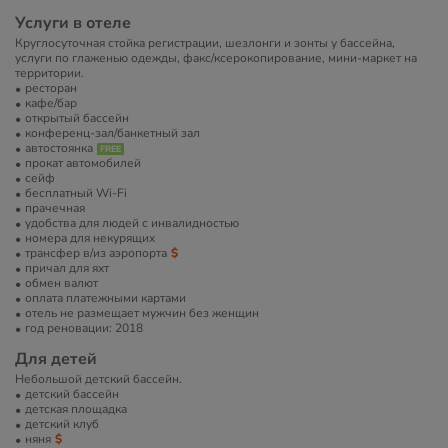
Услуги в отеле
Круглосуточная стойка регистрации, шезлонги и зонты у бассейна,
услуги по глаженью одежды, факс/ксерокопирование, мини-маркет на
территории.
ресторан
кафе/бар
открытый бассейн
конференц-зал/банкетный зал
автостоянка
прокат автомобилей
сейф
бесплатный Wi-Fi
прачечная
удобства для людей с инвалидностью
номера для некурящих
трансфер в/из аэропорта
причал для яхт
обмен валют
оплата платежными картами
отель не размещает мужчин без женщин
год реновации: 2018
Для детей
Небольшой детский бассейн.
детский бассейн
детская площадка
детский клуб
няня