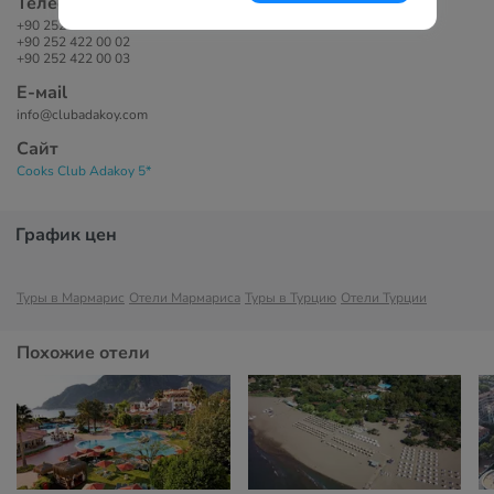
Телефоны
+90 252 422 00 01
+90 252 422 00 02
+90 252 422 00 03
Е-маil
info@clubadakoy.com
Сайт
Cooks Club Adakoy 5*
График цен
Туры в Мармарис
Отели Мармариса
Туры в Турцию
Отели Турции
Похожие отели