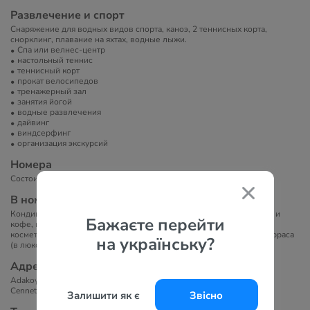
Развлечение и спорт
Снаряжение для водных видов спорта, каноэ, 2 теннисных корта,
снорклинг, плавание на яхтах, водные лыжи.
Спа или велнес-центр
настольный теннис
теннисный корт
прокат велосипедов
тренажерный зал
занятия йогой
водные развлечения
дайвинг
виндсерфинг
организация экскурсий
Номера
Состоит из четырех 2-х этажных корпусов. Всего 105 номеров.
В номерах
Кондиционер, телевизор, принадлежности для приготовления чая и
Бажаєте перейти
кофе, ванная комната с душем, тапочки, бесплатные туалетно-
косметические принадлежности, бесплатный Wi-Fi, балкон или терраса
на українську?
(в люксах).
Адрес
Adakoy Mah. Kızılkum Mevkii. No: 76, PK. 48700
Cennet Adası, Marmaris, Mugla, Turkey
Залишити як є
Звісно