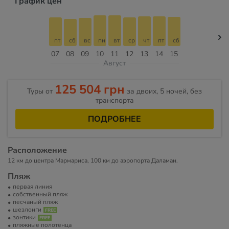
График цен
пт
сб
вс
пн
вт
ср
чт
пт
сб
07
08
09
10
11
12
13
14
15
Август
125 504 грн
Туры от
за двоих, 5 ночей, без
транспорта
ПОДРОБНЕЕ
Расположение
12 км до центра Мармариса, 100 км до аэропорта Даламан.
Пляж
первая линия
собственный пляж
песчаный пляж
шезлонги
зонтики
пляжные полотенца