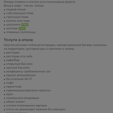
Между пляжем и отелем есть пешеходная дорога.
Вход в море – песок, галька.
первая линия
собственный пляж
галечный пляж
понтон или пирс
шезлонги
зонтики
пляжные полотенца
Услуги в отеле
Круглосуточная стойка регистрации, камера хранения багажа, магазины
на территории, доставка еды и напитков в номер.
ресторан
ресторан a la carte
кафе/бар
открытый бассейн
крытый бассейн
конференц-зал/банкетный зал
прокат автомобилей
бесплатный Wi-Fi
лифт
прачечная
парикмахерская/салон красоты
врач
номера для некурящих
обмен валют
оплата платежными картами
отель не размещает мужчин без женщин