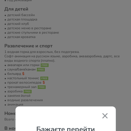
год реновации
Для детей
детский бассейн
детская площадка
детский клуб
детское меню в ресторане
детские стульчики в ресторане
детская кроватка
Развлечение и спорт
1 водная горка для взрослых, без подогрева.
Софт-анимация на русском языке, аэробика, аквааэробика, дартс, все
виды водного спорта (платно).
аквапарк или горки
сауна/баня/хамам
бильярд
настольный теннис
прокат велосипедов
тренажерный зал
аэробика
занятия йогой
водные развлечения
анимация
Номера
Всего 426 номеров в двух 5-этажных зданиях отеля.
Бажаєте перейти
В номерах