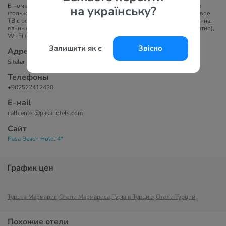
В номерах представлено: индивидуальный кондиционер, мини-бар
на українську?
(только вода и содовая в день заезда), интернет (платно), спутниковое
ТВ с российским каналом, музыкальный канал, прямой телефон, ванна,
ванные принадлежности, набор чай-кофе, фен, тапочки, сейф (платно),
Wi-Fi (платно).
Залишити як є
Звісно
Адрес
Siteler Mah. No:40, 48700 Mugla Marmaris
Телефоны
+902522412430
Е-маil
callcenter@pasahotels.com
Сайт
Pasa Beach Hotel 4*
График цен
Туры в Мармарис
Отели Мармариса
Туры в Турцию
Отели Турции
Похожие отели