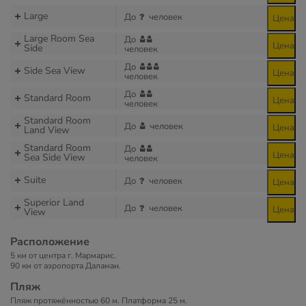
Large
До
человек
Цена
Large Room Sea
До
Цена
Side
человек
До
Side Sea View
Цена
человек
До
Standard Room
Цена
человек
Standard Room
До
человек
Цена
Land View
Standard Room
До
Цена
Sea Side View
человек
Suite
До
человек
Цена
Superior Land
До
человек
Цена
View
Расположение
5 км от центра г. Мармарис.
90 км от аэропорта Даламан.
Пляж
Пляж протяжённостью 60 м. Платформа 25 м.