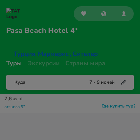
Pasa Beach
Hotel 4*
Турция
Мармарис
Сителер
,
,
Туры
Экскурсии
Страны мира
Куда
7
-
9
ночей
7,6
из 10
Где купить тур?
отзывов 52