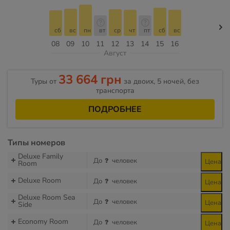
сб
вс
пн
вт
ср
чт
пт
сб
вс
08
09
10
11
12
13
14
15
16
Август
33 664 грн
Туры от
за двоих, 5 ночей, без
транспорта
ПОДРОБНЕЕ
Типы номеров
Deluxe Family
До
человек
Цена
Room
Deluxe Room
До
человек
Цена
Deluxe Room Sea
До
человек
Цена
Side
Economy Room
До
человек
Цена