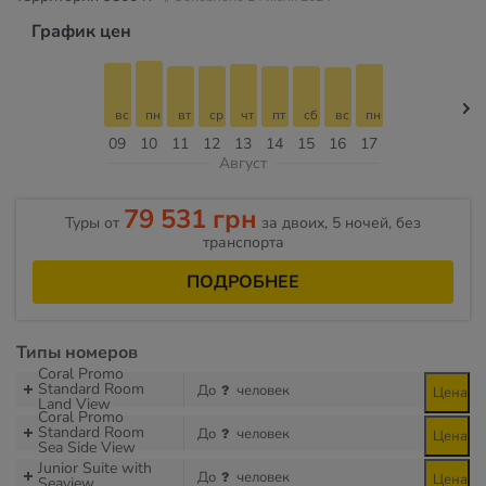
График цен
вс
пн
вт
ср
чт
пт
сб
вс
пн
09
10
11
12
13
14
15
16
17
Август
79 531 грн
Туры от
за двоих, 5 ночей, без
транспорта
ПОДРОБНЕЕ
Типы номеров
Coral Promo
Standard Room
До
человек
Цена
Land View
Coral Promo
Standard Room
До
человек
Цена
Sea Side View
Junior Suite with
До
человек
Цена
Seaview