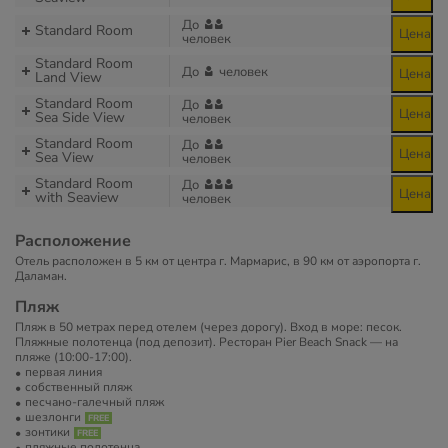
До
Standard Room
Цена
человек
Standard Room
До
человек
Цена
Land View
Standard Room
До
Цена
Sea Side View
человек
Standard Room
До
Цена
Sea View
человек
Standard Room
До
Цена
with Seaview
человек
Расположение
Отель расположен в 5 км от центра г. Мармарис, в 90 км от аэропорта г.
Даламан.
Пляж
Пляж в 50 метрах перед отелем (через дорогу). Вход в море: песок.
Пляжные полотенца (под депозит). Ресторан Pier Beach Snack — на
пляже (10:00-17:00).
первая линия
собственный пляж
песчано-галечный пляж
шезлонги
зонтики
пляжные полотенца