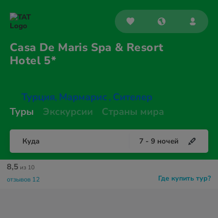
Casa De Maris Spa & Resort
Hotel 5*
Турция
Мармарис
Сителер
,
,
Туры
Экскурсии
Страны мира
Куда
7
-
9
ночей
8,5
из 10
Где купить тур?
отзывов 12