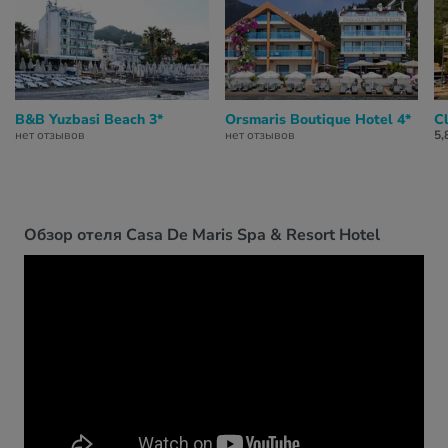
B&B Yuzbasi Beach 3*
Orsmaris Boutique Hotel 4*
C
нет отзывов
нет отзывов
5,
Обзор отеля Casa De Maris Spa & Resort Hotel