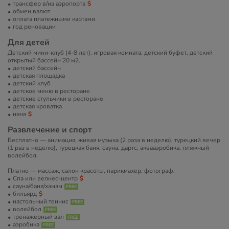
трансфер в/из аэропорта
обмен валют
оплата платежными картами
год реновации
Для детей
Детский мини-клуб (4-8 лет), игровая комната, детский буфет, детский
открытый бассейн 20 м2.
детский бассейн
детская площадка
детский клуб
детское меню в ресторане
детские стульчики в ресторане
детская кроватка
няня
Развлечение и спорт
Бесплатно — анимация, живая музыка (2 раза в неделю), турецкий вечер
(1 раз в неделю), турецкая баня, сауна, дартс, аквааэробика, пляжный
волейбол.
Платно — массаж, салон красоты, парикмахер, фотограф.
Спа или велнес-центр
сауна/баня/хамам
бильярд
настольный теннис
волейбол
тренажерный зал
аэробика