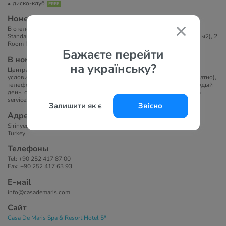
диско-клуб
Номера
В отеле 190 номеров: 120 Standard Room with Sea View (26 м2), 66
Standard Room with Landview (26 м2), 2 Junior Suite with Seaview (52 м2), 2
Room for Disabled Guests (26 м2).
Бажаєте перейти
В номерах
на українську?
Центральный кондиционер работает в зависимости от погодных
условий, LCD-телевизор, спутниковое ТВ, сейф (платно), Wi-Fi (платно),
телефон, мини-бар (платно), душ, фен, балкон. Уборка номера: каждый
день, смена полотенец и постельного белья: 3 раза в неделю, room
service: круглосуточно (платно).
Залишити як є
Звісно
Адрес
Sirinyer Mah. 100 Sok No:2, Siteler Mevkii, Armutalan, Marmaris, Mugla,
Turkey
Телефоны
Tel: +90 252 417 87 00
Fax: +90 252 417 63 93
Е-маil
info@casademaris.com
Сайт
Casa De Maris Spa & Resort Hotel 5*