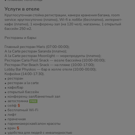
Услуги в отеле
Круглосуточная стойка регистрации, камера хранения багажа, room
service: круглосуточно (платно), Wi-fi в лобби (бесплатно), интернет-
кафе (платно), 1 конференц-зал (на 120 чел), магазины, 1 открытый
бассейн 250 м2.
Рестораны и бары:
Главный ресторан Maris (07:00-00:00);
A la Carte ресторан Saranda (платно);
A la Carte ресторан Moonlight — морепродукты (платно);
Ресторан Caria Pool Snack — возле бассейна (10:00-00:00);
Ресторан Pier Beach Snack — на пляже (10:00-17:00);
Lobby Bar Physkos — бар в холле отеля (10:00-00:00);
Кофейня (14:00-17:30).
ресторан
ресторан a la carte
кафе/бар
открытый бассейн
конференц-зал/банкетный зал
автостоянка
сейф
бесплатный Wi-Fi
лифт
прачечная
парикмахерская/салон красоты
врач
удобства для людей с инвалидностью