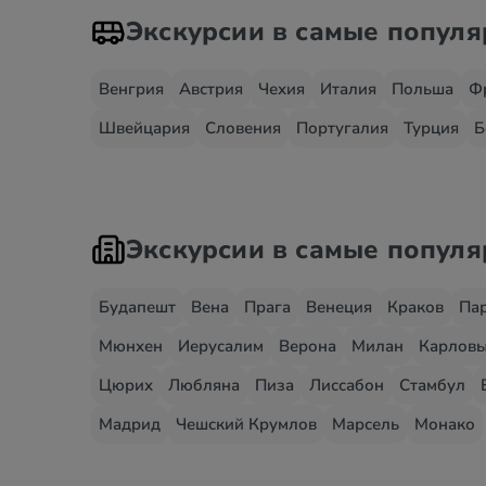
Экскурсии в самые попул
Венгрия
Австрия
Чехия
Италия
Польша
Ф
Швейцария
Словения
Португалия
Турция
Б
Экскурсии в самые попул
Будапешт
Вена
Прага
Венеция
Краков
Па
Мюнхен
Иерусалим
Верона
Милан
Карловы
Цюрих
Любляна
Пиза
Лиссабон
Стамбул
Мадрид
Чешский Крумлов
Марсель
Монако