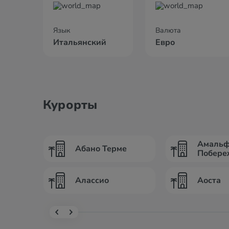
Язык
Валюта
Итальянский
Евро
Курорты
Амальф
Абано Терме
Побере
Алассио
Аоста