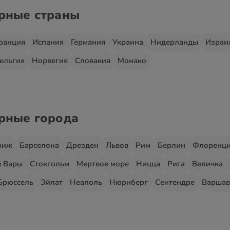
ярные страны
ранция
Испания
Германия
Украина
Нидерланды
Израи
ельгия
Норвегия
Словакия
Монако
ярные города
риж
Барселона
Дрезден
Львов
Рим
Берлин
Флоренц
 Вары
Стокгольм
Мертвое море
Ницца
Рига
Величка
Брюссель
Эйлат
Неаполь
Нюрнберг
Сентендре
Варшав