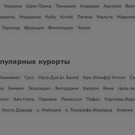
Украина
Шри-Ланка
Танзания
Андорра
Австрия
Вен
зраиль
Иордания
Куба
Китай
Латвия
Мальта
Марокк
Таиланд
Франция
Финляндия
Чехия
опулярные курорты
Хаммамет
Сусс
Нуса Дуа (о. Бали)
Ари (Алифу) Атолл
Се
жа
Энкамп
Эскальдес - Энгордани
Капрун
Вена
Цель ам
плит
Айя Напа
Ларнака
Лимассол
Пафос
Карловы Вар
Коста Дорада
о. Майорка
о. Тенерифе (Канары)
Алания