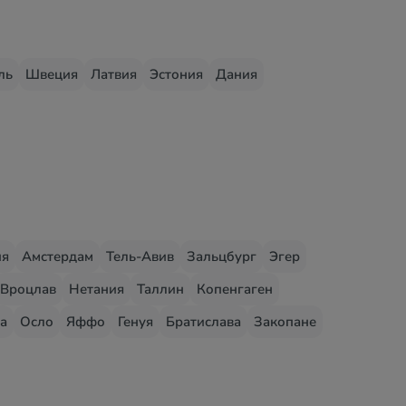
ль
Швеция
Латвия
Эстония
Дания
ия
Амстердам
Тель-Авив
Зальцбург
Эгер
Вроцлав
Нетания
Таллин
Копенгаген
а
Осло
Яффо
Генуя
Братислава
Закопане