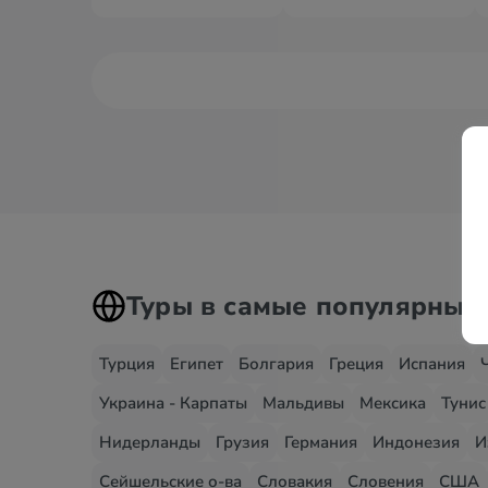
Туры в самые популярные
Турция
Египет
Болгария
Греция
Испания
Украина - Карпаты
Мальдивы
Мексика
Тунис
Нидерланды
Грузия
Германия
Индонезия
И
Сейшельские о-ва
Словакия
Словения
США