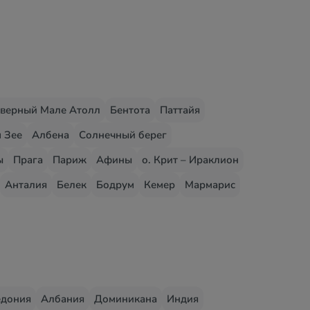
верный Мале Атолл
Бентота
Паттайя
 Зее
Албена
Солнечный берег
ы
Прага
Париж
Афины
о. Крит – Ираклион
Анталия
Белек
Бодрум
Кемер
Мармарис
едония
Албания
Доминикана
Индия