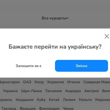
Все курорты
Бажаєте перейти на українську?
Залишити як є
Звісно
 страны
Черногория
ОАЭ
Кипр
Хорватия
Италия
Северная Мак
Украина
Шри-Ланка
Танзания
Андорра
Австрия
Вен
зраиль
Иордания
Куба
Китай
Латвия
Мальта
Марокк
Таиланд
Франция
Финляндия
Чехия