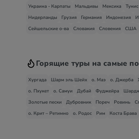
Украина - Карпаты
Мальдивы
Мексика
Тунис
Нидерланды
Грузия
Германия
Индонезия
И
Сейшельские о-ва
Словакия
Словения
США
Горящие туры на самые п
Хургада
Шарм эль Шейх
о. Маэ
о. Джерба
о. Пхукет
о. Самуи
Дубай
Фуджейра
Шард
Золотые пески
Дубровник
Пореч
Ровинь
С
о. Крит – Ретимно
о. Родос
Рим
Коста Брава