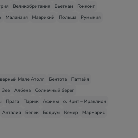
грия
Великобритания
Вьетнам
Гонконг
о
Малайзия
Маврикий
Польша
Румыния
верный Мале Атолл
Бентота
Паттайя
 Зее
Албена
Солнечный берег
ы
Прага
Париж
Афины
о. Крит – Ираклион
Анталия
Белек
Бодрум
Кемер
Мармарис