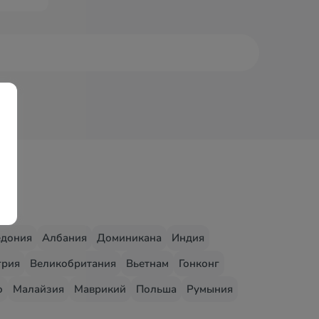
едония
Албания
Доминикана
Индия
грия
Великобритания
Вьетнам
Гонконг
о
Малайзия
Маврикий
Польша
Румыния