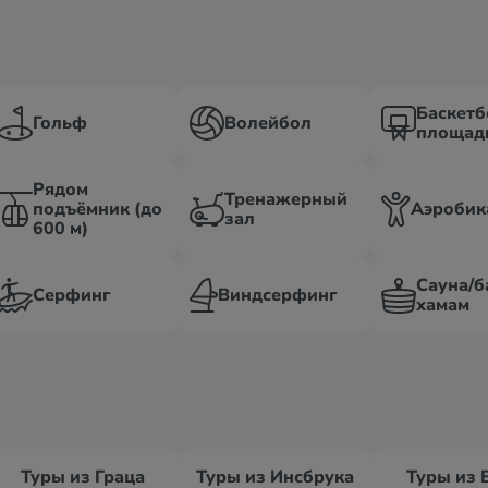
Баскетб
Гольф
Волейбол
площад
Рядом
Тренажерный
подъёмник (до
Аэробик
зал
600 м)
Сауна/б
Серфинг
Виндсерфинг
хамам
Туры из Граца
Туры из Инсбрука
Туры из 