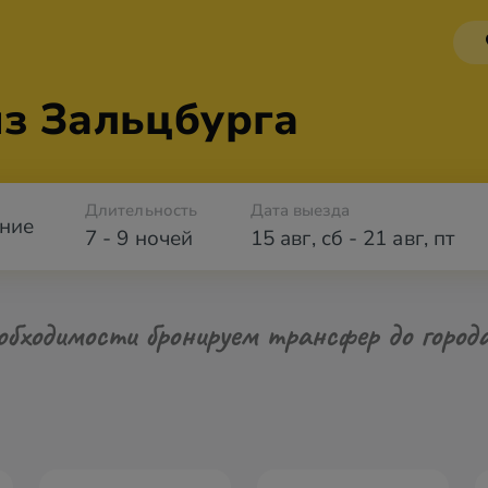
из Зальцбурга
Длительность
Дата выезда
ние
7 - 9 ночей
15 авг
,
сб
-
21 авг
,
пт
обходимости бронируем трансфер до город