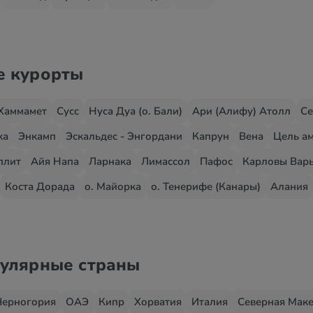
е курорты
Хаммамет
Сусс
Нуса Дуа (о. Бали)
Ари (Алифу) Атолл
Се
жа
Энкамп
Эскальдес - Энгордани
Капрун
Вена
Цель ам
плит
Айя Напа
Ларнака
Лимассол
Пафос
Карловы Вар
Коста Дорада
о. Майорка
о. Тенерифе (Канары)
Алания
пулярные страны
Черногория
ОАЭ
Кипр
Хорватия
Италия
Северная Мак