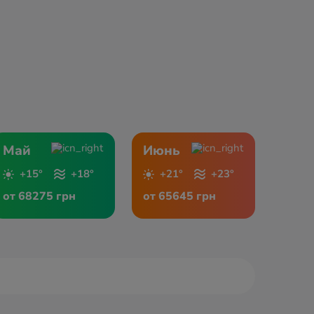
Май
Июнь
+15°
+18°
+21°
+23°
от 68275 грн
от 65645 грн