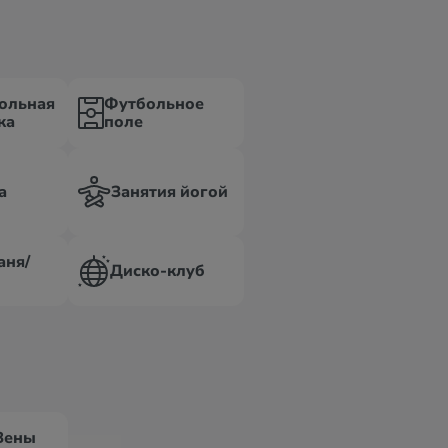
ольная
Футбольное
ка
поле
а
Занятия йогой
аня/
Диско-клуб
Вены