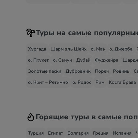
Туры на самые популярны
Хургада
Шарм эль Шейх
о. Маэ
о. Джерба
о. Пхукет
о. Самуи
Дубай
Фуджейра
Шард
Золотые пески
Дубровник
Пореч
Ровинь
С
о. Крит – Ретимно
о. Родос
Рим
Коста Брава
Горящие туры в самые по
Турция
Египет
Болгария
Греция
Испания