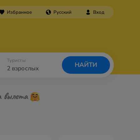
Избранное
Русский
Вход
Туристы
НАЙТИ
2 взрослых
а вылета