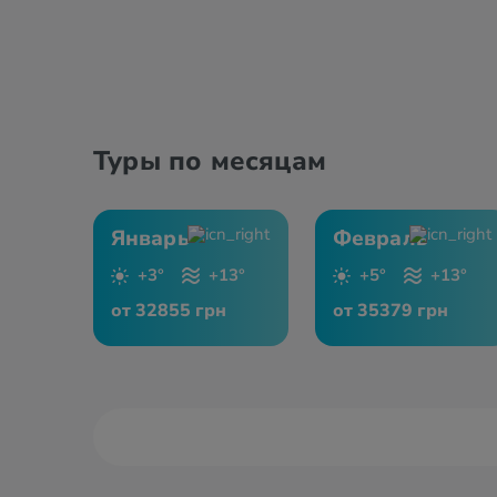
Туры по месяцам
Январь
Февраль
+3°
+13°
+5°
+13°
от 32855 грн
от 35379 грн