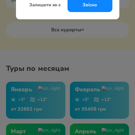
за 2-х с перелётом из Гданьска
Залишити як є
Звісно
Все курорты
Туры по месяцам
Январь
Февраль
+3°
+13°
+5°
+13°
от 32882 грн
от 35408 грн
Март
Апрель