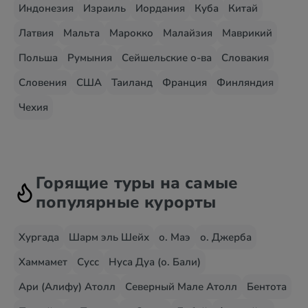
Индонезия
Израиль
Иордания
Куба
Китай
Латвия
Мальта
Марокко
Малайзия
Маврикий
Польша
Румыния
Сейшельские о-ва
Словакия
Словения
США
Таиланд
Франция
Финляндия
Чехия
Горящие туры на самые
популярные курорты
Хургада
Шарм эль Шейх
о. Маэ
о. Джерба
Хаммамет
Сусс
Нуса Дуа (о. Бали)
Ари (Алифу) Атолл
Северный Мале Атолл
Бентота