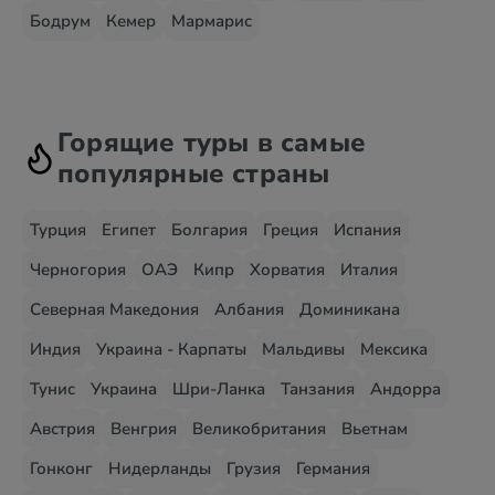
Бодрум
Кемер
Мармарис
Горящие туры в самые
популярные страны
Турция
Египет
Болгария
Греция
Испания
Черногория
ОАЭ
Кипр
Хорватия
Италия
Северная Македония
Албания
Доминикана
Индия
Украина - Карпаты
Мальдивы
Мексика
Тунис
Украина
Шри-Ланка
Танзания
Андорра
Австрия
Венгрия
Великобритания
Вьетнам
Гонконг
Нидерланды
Грузия
Германия