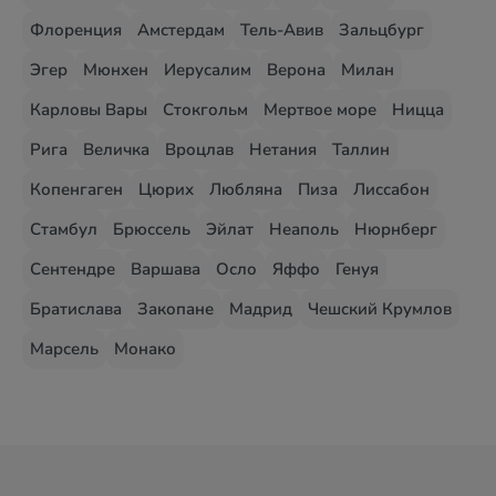
Флоренция
Амстердам
Тель-Авив
Зальцбург
Эгер
Мюнхен
Иерусалим
Верона
Милан
Карловы Вары
Стокгольм
Мертвое море
Ницца
Рига
Величка
Вроцлав
Нетания
Таллин
Копенгаген
Цюрих
Любляна
Пиза
Лиссабон
Стамбул
Брюссель
Эйлат
Неаполь
Нюрнберг
Сентендре
Варшава
Осло
Яффо
Генуя
Братислава
Закопане
Мадрид
Чешский Крумлов
Марсель
Монако