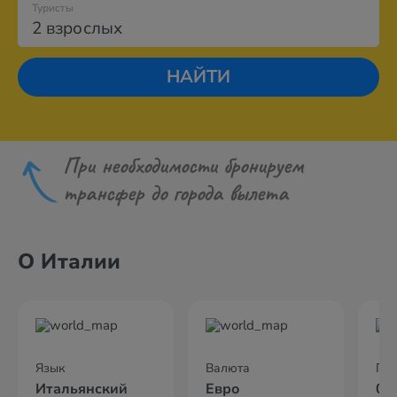
Туристы
2 взрослых
НАЙТИ
При необходимости бронируем
трансфер до города вылета
О Италии
Язык
Валюта
По
Итальянский
Евро
02