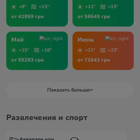
+8°
+13°
+11°
+15°
от 41999 грн
от 58649 грн
Май
Июнь
+15°
+18°
+21°
+23°
от 55283 грн
от 71641 грн
Показать больше
Развлечения и спорт
Аквапарк или