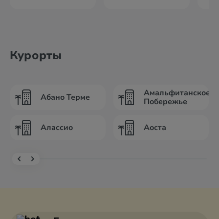
Курорты
Амальфитанское
Абано Терме
Побережье
Алассио
Аоста