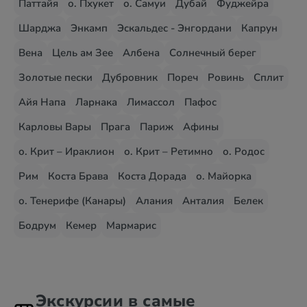
Паттайя
о. Пхукет
о. Самуи
Дубай
Фуджейра
Шарджа
Энкамп
Эскальдес - Энгордани
Капрун
Вена
Цель ам Зее
Албена
Солнечный берег
Золотые пески
Дубровник
Пореч
Ровинь
Сплит
Айя Напа
Ларнака
Лимассол
Пафос
Карловы Вары
Прага
Париж
Афины
о. Крит – Ираклион
о. Крит – Ретимно
о. Родос
Рим
Коста Брава
Коста Дорада
о. Майорка
о. Тенерифе (Канары)
Алания
Анталия
Белек
Бодрум
Кемер
Мармарис
Экскурсии в самые