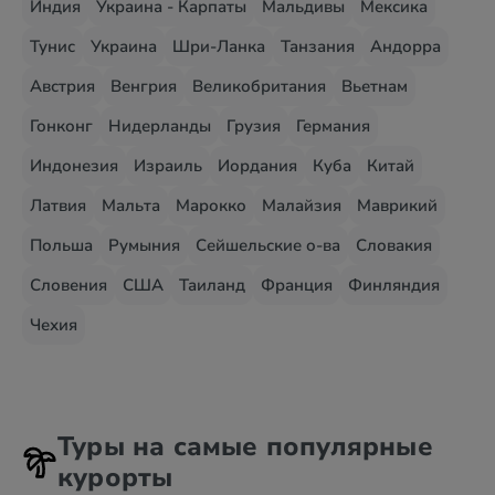
Индия
Украина - Карпаты
Мальдивы
Мексика
Тунис
Украина
Шри-Ланка
Танзания
Андорра
Австрия
Венгрия
Великобритания
Вьетнам
Гонконг
Нидерланды
Грузия
Германия
Индонезия
Израиль
Иордания
Куба
Китай
Латвия
Мальта
Марокко
Малайзия
Маврикий
Польша
Румыния
Сейшельские о-ва
Словакия
Словения
США
Таиланд
Франция
Финляндия
Чехия
Туры на самые популярные
курорты