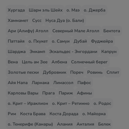
Хургада
Шарм эль Шейх
о. Маэ
о. Джерба
Хаммамет
Сусс
Нуса Дуа (о. Бали)
Ари (Алифу) Атолл
Северный Мале Атолл
Бентота
Паттайя
о. Пхукет
о. Самуи
Дубай
Фуджейра
Шарджа
Энкамп
Эскальдес - Энгордани
Капрун
Вена
Цель ам Зее
Албена
Солнечный берег
Золотые пески
Дубровник
Пореч
Ровинь
Сплит
Айя Напа
Ларнака
Лимассол
Пафос
Карловы Вары
Прага
Париж
Афины
о. Крит – Ираклион
о. Крит – Ретимно
о. Родос
Рим
Коста Брава
Коста Дорада
о. Майорка
о. Тенерифе (Канары)
Алания
Анталия
Белек