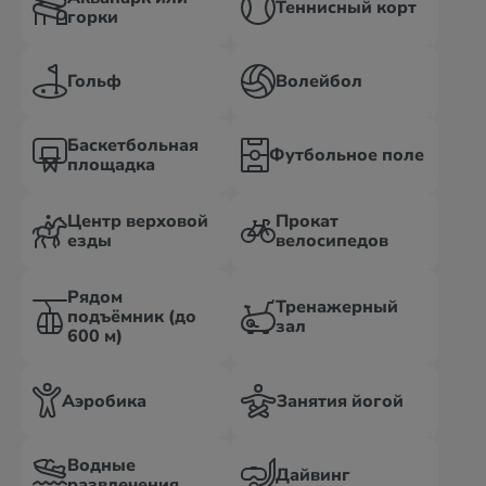
Теннисный корт
горки
Гольф
Волейбол
Баскетбольная
Футбольное поле
площадка
Центр верховой
Прокат
езды
велосипедов
Рядом
Тренажерный
подъёмник (до
зал
600 м)
Аэробика
Занятия йогой
Водные
Дайвинг
развлечения