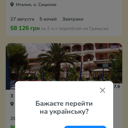
Италия, о. Сицилия
27 августа
5 ночей
Завтраки
58 126 грн
за 2-х с перелётом из Гданьска
7.9
3
Kalos Hotel
Бажаєте перейти
Италия, о. Сицилия
на українську?
29 августа
7 ночей
Завтраки и ужины
90 404 грн