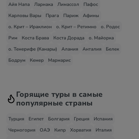
Айя Напа
Ларнака
Лимассол
Пафос
Карловы Вары
Прага
Париж
Афины
о. Крит – Ираклион
о. Крит – Ретимно
о. Родос
Рим
Коста Брава
Коста Дорада
о. Майорка
о. Тенерифе (Канары)
Алания
Анталия
Белек
Бодрум
Кемер
Мармарис
Горящие туры в самые
популярные страны
Турция
Египет
Болгария
Греция
Испания
Черногория
ОАЭ
Кипр
Хорватия
Италия