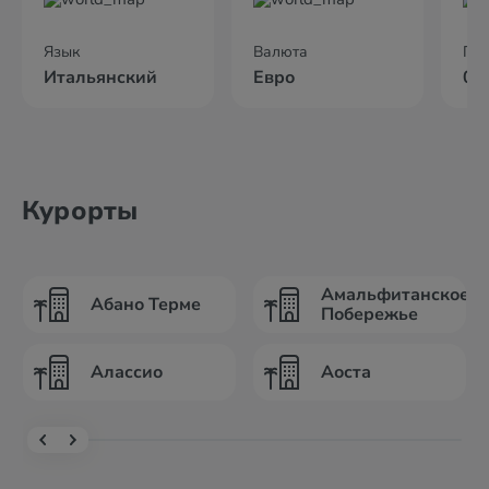
Язык
Валюта
По
Итальянский
Евро
02
Курорты
Амальфитанское
Абано Терме
Побережье
Алассио
Аоста