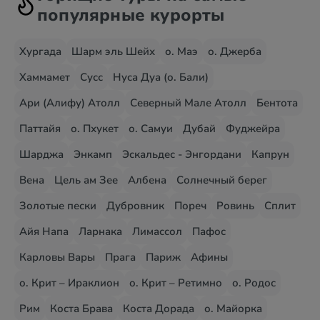
популярные курорты
Хургада
Шарм эль Шейх
о. Маэ
о. Джерба
Хаммамет
Сусс
Нуса Дуа (о. Бали)
Ари (Алифу) Атолл
Северный Мале Атолл
Бентота
Паттайя
о. Пхукет
о. Самуи
Дубай
Фуджейра
Шарджа
Энкамп
Эскальдес - Энгордани
Капрун
Вена
Цель ам Зее
Албена
Солнечный берег
Золотые пески
Дубровник
Пореч
Ровинь
Сплит
Айя Напа
Ларнака
Лимассол
Пафос
Карловы Вары
Прага
Париж
Афины
о. Крит – Ираклион
о. Крит – Ретимно
о. Родос
Рим
Коста Брава
Коста Дорада
о. Майорка