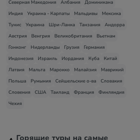
Северная Македония
Албания
Доминикана
Индия
Украина - Карпаты
Мальдивы
Мексика
Тунис
Украина
Шри-Ланка
Танзания
Андорра
Австрия
Венгрия
Великобритания
Вьетнам
Гонконг
Нидерланды
Грузия
Германия
Индонезия
Израиль
Иордания
Куба
Китай
Латвия
Мальта
Марокко
Малайзия
Маврикий
Польша
Румыния
Сейшельские о-ва
Словакия
Словения
США
Таиланд
Франция
Финляндия
Чехия
Горящие туры на самые