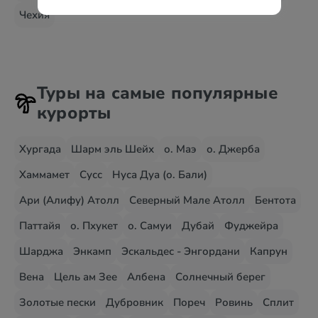
Чехия
Туры на самые популярные
курорты
Хургада
Шарм эль Шейх
о. Маэ
о. Джерба
Хаммамет
Сусс
Нуса Дуа (о. Бали)
Ари (Алифу) Атолл
Северный Мале Атолл
Бентота
Паттайя
о. Пхукет
о. Самуи
Дубай
Фуджейра
Шарджа
Энкамп
Эскальдес - Энгордани
Капрун
Вена
Цель ам Зее
Албена
Солнечный берег
Золотые пески
Дубровник
Пореч
Ровинь
Сплит