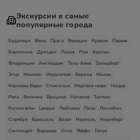
Экскурсии в самые
популярные города
Будапешт
Вена
Прага
Венеция
Краков
Париж
Барселона
Дрезден
Львов
Рим
Берлин
Флоренция
Амстердам
Тель-Авив
Зальцбург
Эгер
Мюнхен
Иерусалим
Верона
Милан
Карловы Вары
Стокгольм
Мертвое море
Ницца
Рига
Величка
Вроцлав
Нетания
Таллин
Копенгаген
Цюрих
Любляна
Пиза
Лиссабон
Стамбул
Брюссель
Эйлат
Неаполь
Нюрнберг
Сентендре
Варшава
Осло
Яффо
Генуя