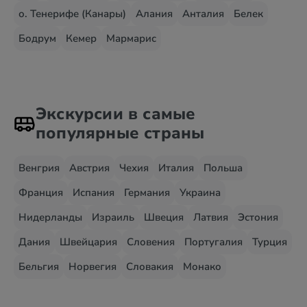
о. Тенерифе (Канары)
Алания
Анталия
Белек
Бодрум
Кемер
Мармарис
Экскурсии в самые
популярные страны
Венгрия
Австрия
Чехия
Италия
Польша
Франция
Испания
Германия
Украина
Нидерланды
Израиль
Швеция
Латвия
Эстония
Дания
Швейцария
Словения
Португалия
Турция
Бельгия
Норвегия
Словакия
Монако