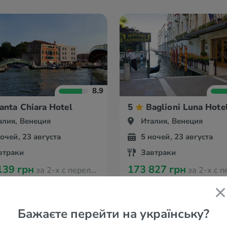
8.9
anta Chiara Hotel
5
Baglioni Luna Hote
алия, Венеция
Италия, Венеция
ночей, 23 августа
5 ночей, 23 августа
втраки
Завтраки
139 грн
173 827 грн
за 2-х с перелётом из Варшавы
за 2-х с перелётом и
Бажаєте перейти на українську?