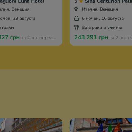
aglioni Luna Hotel
5
Sina Centurion Pal
алия, Венеция
Италия, Венеция
ночей, 23 августа
6 ночей, 16 августа
втраки
Завтраки и ужины
827 грн
243 291 грн
за 2-х с перелётом из Варшавы
за 2-х с перелётом и