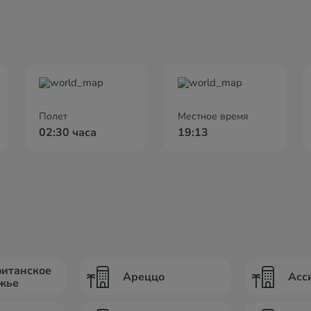
Полет
Местное время
02:30 часа
19:13
итанское
Ареццо
Асс
жье