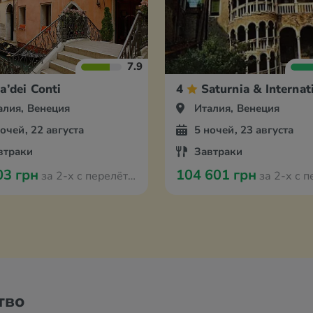
7.9
а’dei Conti
4
Saturnia & Internat
алия, Венеция
Италия, Венеция
ночей, 22 августа
5 ночей, 23 августа
втраки
Завтраки
03 грн
104 601 грн
за 2-х с перелётом из Варшавы
за 2-х с перелётом и
тво