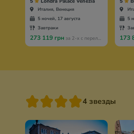
5
Londra Palace Venezia
5
B
Италия, Венеция
Ит
5 ночей, 17 августа
5 
Завтраки
За
273 119 грн
173 
за 2-х с перелётом из Варшавы
4 звезды