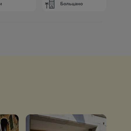
и
Больцано