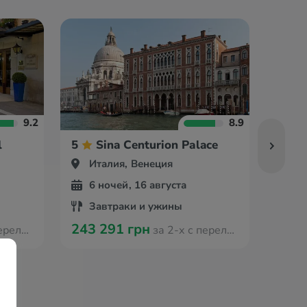
9.2
8.9
l
5
Sina Centurion Palace
4
Италия, Венеция
Ит
6 ночей, 16 августа
5 
Завтраки и ужины
За
243 291 грн
174 
з Варшавы
за 2-х с перелётом из Варшавы