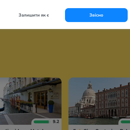
Залишити як є
Звісно
9.2