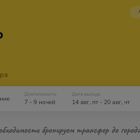
ю
ра
Длительность
Дата выезда
ние
7 - 9 ночей
14 авг
,
пт
-
20 авг
,
чт
обходимости бронируем трансфер до город