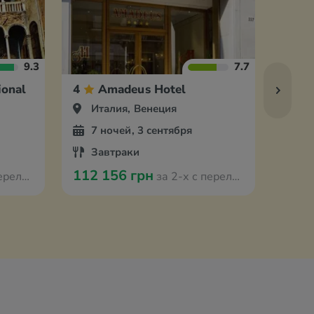
9.3
7.7
ional
4
Amadeus Hotel
4
Италия, Венеция
Ит
7 ночей, 3 сентября
5 
Завтраки
За
112 156 грн
117 
з Варшавы
за 2-х с перелётом из Варшавы