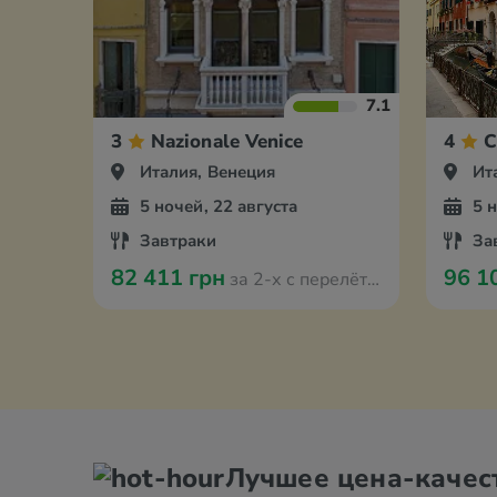
7.1
3
Nazionale Venice
4
C
Италия, Венеция
Ит
5 ночей, 22 августа
5 
Завтраки
За
82 411 грн
96 1
за 2-х с перелётом из Варшавы
Лучшее цена-качес