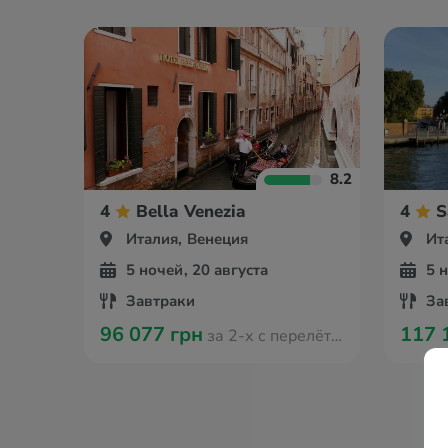
8.2
4
Bella Venezia
4
S
Италия, Венеция
Ит
5 ночей, 20 августа
5 
Завтраки
За
96 077 грн
117 
за 2-х с перелётом из Варшавы