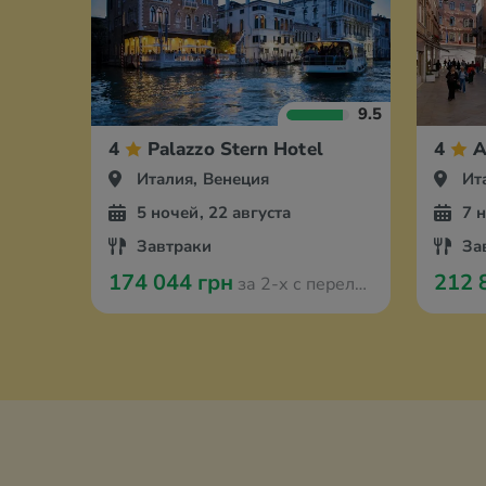
9.5
4
Palazzo Stern Hotel
4
A
Италия, Венеция
Ит
5 ночей, 22 августа
7 
Завтраки
За
174 044 грн
212 
за 2-х с перелётом из Варшавы