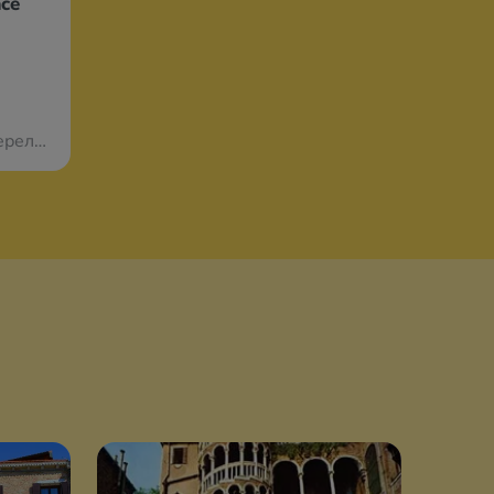
ace
з Варшавы