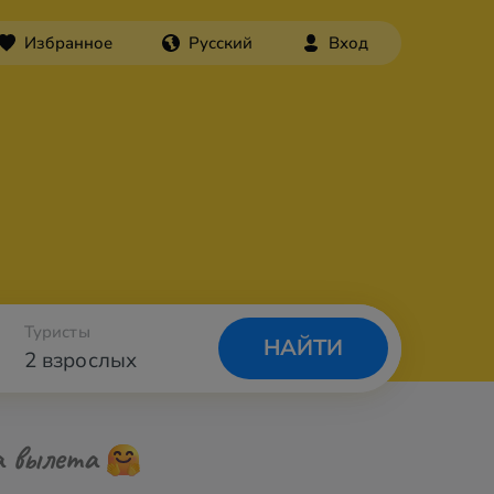
Избранное
Русский
Вход
Туристы
НАЙТИ
2 взрослых
а вылета