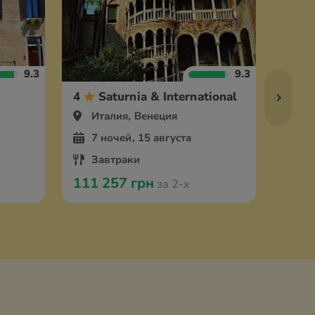
9.3
9.3
4
Saturnia & International
4
Италия, Венеция
Ит
7 ночей, 15 августа
5 
Завтраки
За
111 257 грн
117 
за 2-х