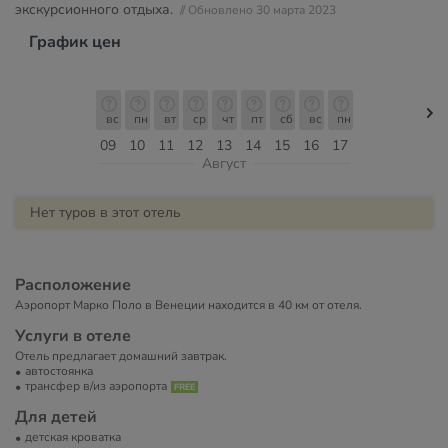
экскурсионного отдыха.
// Обновлено 30 марта 2023
График цен
вс
пн
вт
ср
чт
пт
сб
вс
пн
09
10
11
12
13
14
15
16
17
Август
Нет туров в этот отель
Расположение
Аэропорт Марко Поло в Венеции находится в 40 км от отеля.
Услуги в отеле
Отель предлагает домашний завтрак.
автостоянка
трансфер в/из аэропорта
Для детей
детская кроватка