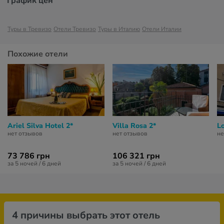
График цен
Туры в Тревизо
Отели Тревизо
Туры в Италию
Отели Италии
Похожие отели
Ariel Silva Hotel 2*
Villa Rosa 2*
L
нет отзывов
нет отзывов
не
73 786 грн
106 321 грн
за 5 ночей / 6 дней
за 5 ночей / 6 дней
4 причины выбрать этот отель