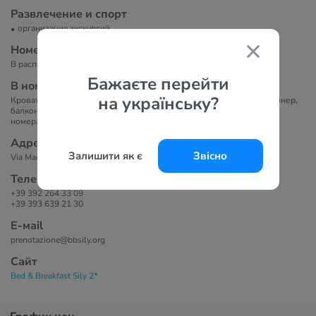
Развлечение и спорт
организация экскурсий
Номера
В распоряжении гостей три комнаты.
Бажаєте перейти
В номерах
на українську?
Кровать, прикроватные тумбочки, Wi-Fi, LCD-телевизор, кондиционер,
балкон, шкаф/вешалка для одежды, ванная комната (не во всех
номерах), стол, стул.
Адрес
Залишити як є
Звісно
Via Madonna della Salute 16, 31057 Silea, Province of Treviso, Italy
Телефоны
+39 392 264 33 09
+39 393 639 21 30
Е-маil
prenotazione@bbsily.org
Сайт
Bed & Breakfast Sily 2*