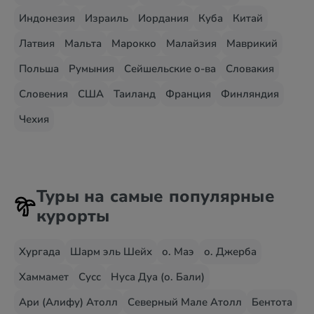
Индонезия
Израиль
Иордания
Куба
Китай
Латвия
Мальта
Марокко
Малайзия
Маврикий
Польша
Румыния
Сейшельские о-ва
Словакия
Словения
США
Таиланд
Франция
Финляндия
Чехия
Туры на самые популярные
курорты
Хургада
Шарм эль Шейх
о. Маэ
о. Джерба
Хаммамет
Сусс
Нуса Дуа (о. Бали)
Ари (Алифу) Атолл
Северный Мале Атолл
Бентота