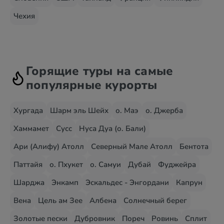
Чехия
Горящие туры на самые
популярные курорты
Хургада
Шарм эль Шейх
о. Маэ
о. Джерба
Хаммамет
Сусс
Нуса Дуа (о. Бали)
Ари (Алифу) Атолл
Северный Мале Атолл
Бентота
Паттайя
о. Пхукет
о. Самуи
Дубай
Фуджейра
Шарджа
Энкамп
Эскальдес - Энгордани
Капрун
Вена
Цель ам Зее
Албена
Солнечный берег
Золотые пески
Дубровник
Пореч
Ровинь
Сплит