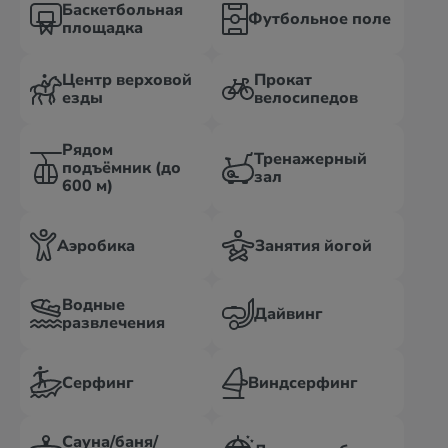
Баскетбольная
Футбольное поле
площадка
Центр верховой
Прокат
езды
велосипедов
Рядом
Тренажерный
подъёмник (до
зал
600 м)
Аэробика
Занятия йогой
Водные
Дайвинг
развлечения
Серфинг
Виндсерфинг
Сауна/баня/