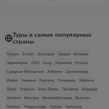
Туры в самые популярные
страны
Турция
Египет
Болгария
Греция
Испания
Черногория
ОАЭ
Кипр
Хорватия
Италия
Северная Македония
Албания
Доминикана
Индия
Украина - Карпаты
Мальдивы
Мексика
Тунис
Украина
Шри-Ланка
Танзания
Андорра
Австрия
Венгрия
Великобритания
Вьетнам
Гонконг
Нидерланды
Грузия
Германия