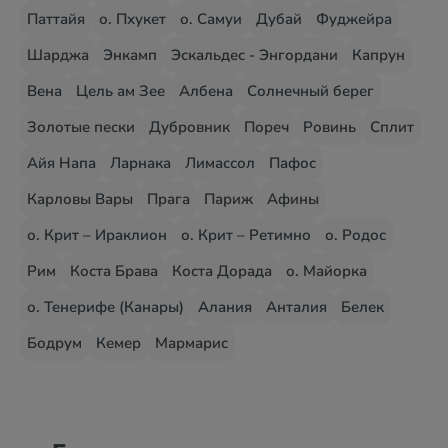
Паттайя
о. Пхукет
о. Самуи
Дубай
Фуджейра
Шарджа
Энкамп
Эскальдес - Энгордани
Капрун
Вена
Цель ам Зее
Албена
Солнечный берег
Золотые пески
Дубровник
Пореч
Ровинь
Сплит
Айя Напа
Ларнака
Лимассол
Пафос
Карловы Вары
Прага
Париж
Афины
о. Крит – Ираклион
о. Крит – Ретимно
о. Родос
Рим
Коста Брава
Коста Дорада
о. Майорка
о. Тенерифе (Канары)
Алания
Анталия
Белек
Бодрум
Кемер
Мармарис