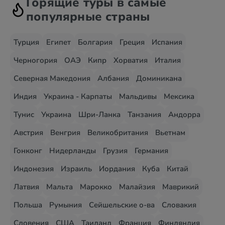
Горящие туры в самые
популярные страны
Турция
Египет
Болгария
Греция
Испания
Черногория
ОАЭ
Кипр
Хорватия
Италия
Северная Македония
Албания
Доминикана
Индия
Украина - Карпаты
Мальдивы
Мексика
Тунис
Украина
Шри-Ланка
Танзания
Андорра
Австрия
Венгрия
Великобритания
Вьетнам
Гонконг
Нидерланды
Грузия
Германия
Индонезия
Израиль
Иордания
Куба
Китай
Латвия
Мальта
Марокко
Малайзия
Маврикий
Польша
Румыния
Сейшельские о-ва
Словакия
Словения
США
Таиланд
Франция
Финляндия