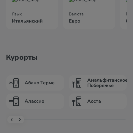
Язык
Валюта
По
Итальянский
Евро
02
Курорты
Амальфитанское
Абано Терме
Побережье
Алассио
Аоста