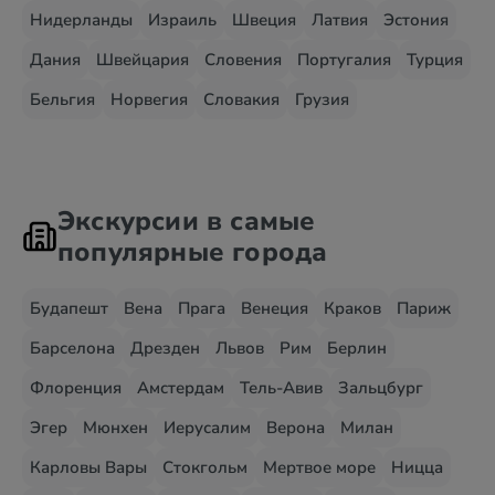
Нидерланды
Израиль
Швеция
Латвия
Эстония
Дания
Швейцария
Словения
Португалия
Турция
Бельгия
Норвегия
Словакия
Грузия
Экскурсии в самые
популярные города
Будапешт
Вена
Прага
Венеция
Краков
Париж
Барселона
Дрезден
Львов
Рим
Берлин
Флоренция
Амстердам
Тель-Авив
Зальцбург
Эгер
Мюнхен
Иерусалим
Верона
Милан
Карловы Вары
Стокгольм
Мертвое море
Ницца