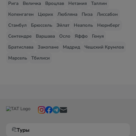
Рига
Величка
Вроцлав
Нетания
Таллин
Копенгаген
Цюрих
Любляна
Пиза
Лиссабон
Стамбул
Брюссель
Эйлат
Неаполь
Нюрнберг
Сентендре
Варшава
Осло
Яффо
Генуя
Братислава
Закопане
Мадрид
Чешский Крумлов
Марсель
Тбилиси
Туры