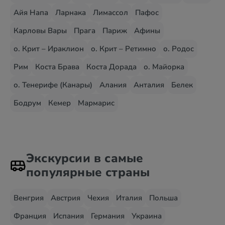
Айя Напа
Ларнака
Лимассол
Пафос
Карловы Вары
Прага
Париж
Афины
о. Крит – Ираклион
о. Крит – Ретимно
о. Родос
Рим
Коста Брава
Коста Дорада
о. Майорка
о. Тенерифе (Канары)
Алания
Анталия
Белек
Бодрум
Кемер
Мармарис
Экскурсии в самые
популярные страны
Венгрия
Австрия
Чехия
Италия
Польша
Франция
Испания
Германия
Украина