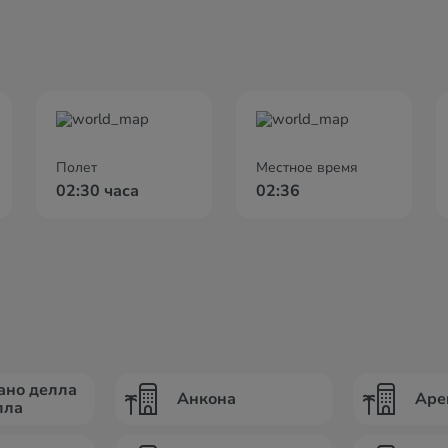
Полет
Местное время
02:30 часа
02:36
ано делла
Анкона
Аре
лла