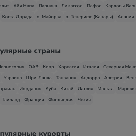
плит
Айя Напа
Ларнака
Лимассол
Пафос
Карловы Вар
Коста Дорада
о. Майорка
о. Тенерифе (Канары)
Алания
пулярные страны
Черногория
ОАЭ
Кипр
Хорватия
Италия
Северная Мак
Украина
Шри-Ланка
Танзания
Андорра
Австрия
Вен
зраиль
Иордания
Куба
Китай
Латвия
Мальта
Марокк
Таиланд
Франция
Финляндия
Чехия
опулярные курорты