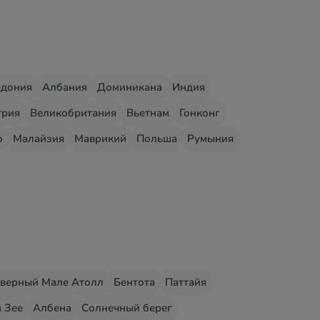
едония
Албания
Доминикана
Индия
грия
Великобритания
Вьетнам
Гонконг
о
Малайзия
Маврикий
Польша
Румыния
верный Мале Атолл
Бентота
Паттайя
 Зее
Албена
Солнечный берег