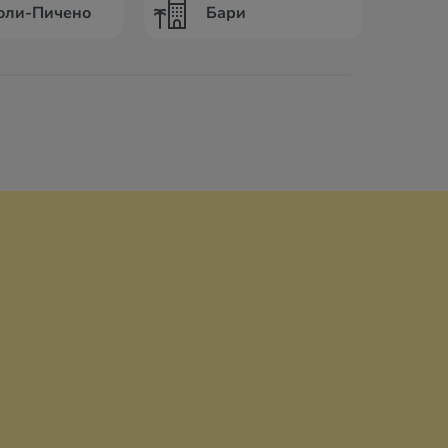
оли-Пичено
Бари