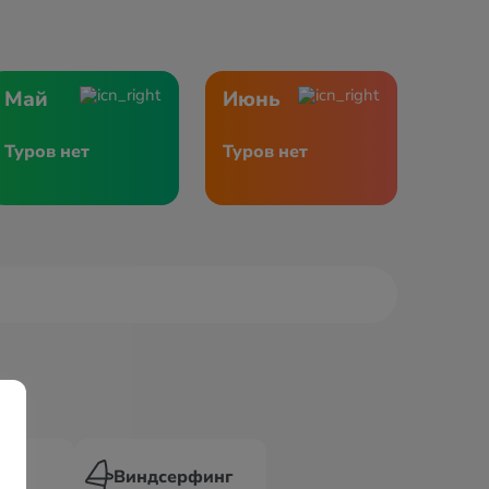
Май
Июнь
Туров нет
Туров нет
г
Виндсерфинг