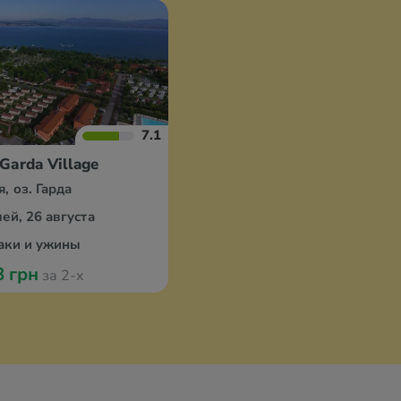
7.1
Garda Village
, оз. Гарда
ей, 26 августа
аки и ужины
8 грн
за 2-х