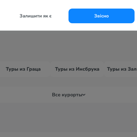
Залишити як є
Звісно
Туры из Граца
Туры из Инсбрука
Все курорты