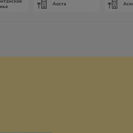
итанское
Аоста
Аск
жье