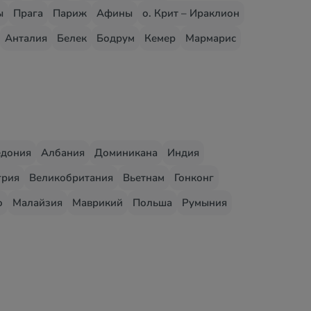
ы
Прага
Париж
Афины
о. Крит – Ираклион
Анталия
Белек
Бодрум
Кемер
Мармарис
едония
Албания
Доминикана
Индия
грия
Великобритания
Вьетнам
Гонконг
о
Малайзия
Маврикий
Польша
Румыния