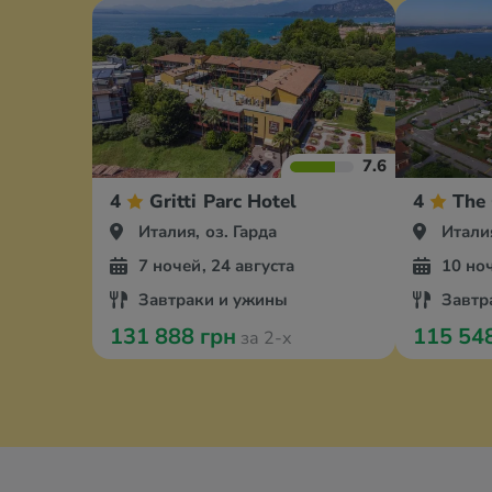
7.6
4
Gritti Parc Hotel
4
The 
Италия, оз. Гарда
Италия
7 ночей, 24 августа
10 ноч
Завтраки и ужины
Завтр
131 888 грн
115 54
за 2-х