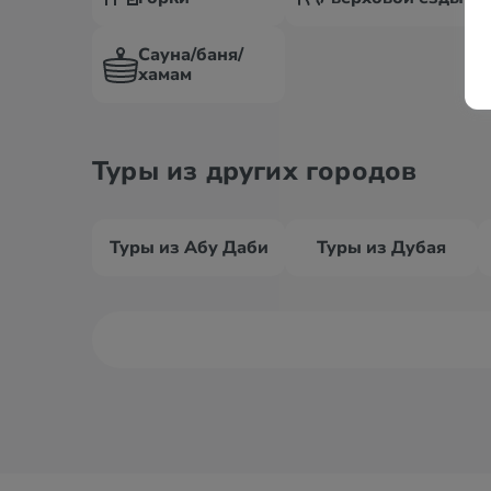
Сауна/баня/
хамам
Туры из других городов
Туры из Абу Даби
Туры из Дубая