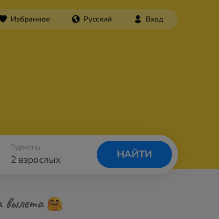
Избранное
Русский
Вход
Туристы
НАЙТИ
2 взрослых
а вылета