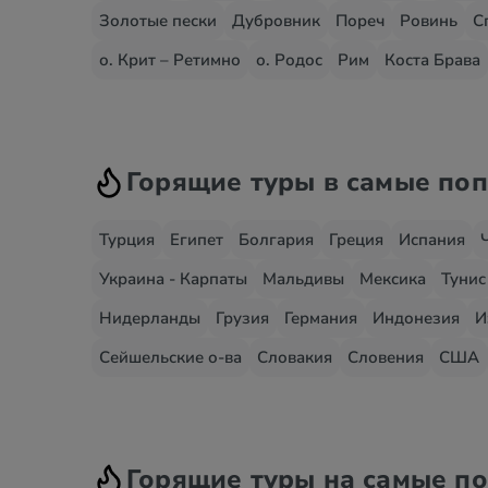
Золотые пески
Дубровник
Пореч
Ровинь
С
о. Крит – Ретимно
о. Родос
Рим
Коста Брава
Горящие туры в самые по
Турция
Египет
Болгария
Греция
Испания
Украина - Карпаты
Мальдивы
Мексика
Тунис
Нидерланды
Грузия
Германия
Индонезия
И
Сейшельские о-ва
Словакия
Словения
США
Горящие туры на самые п