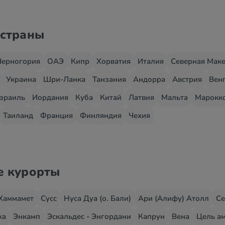
 страны
Черногория
ОАЭ
Кипр
Хорватия
Италия
Северная Мак
Украина
Шри-Ланка
Танзания
Андорра
Австрия
Вен
зраиль
Иордания
Куба
Китай
Латвия
Мальта
Марокк
Таиланд
Франция
Финляндия
Чехия
е курорты
Хаммамет
Сусс
Нуса Дуа (о. Бали)
Ари (Алифу) Атолл
Се
жа
Энкамп
Эскальдес - Энгордани
Капрун
Вена
Цель ам