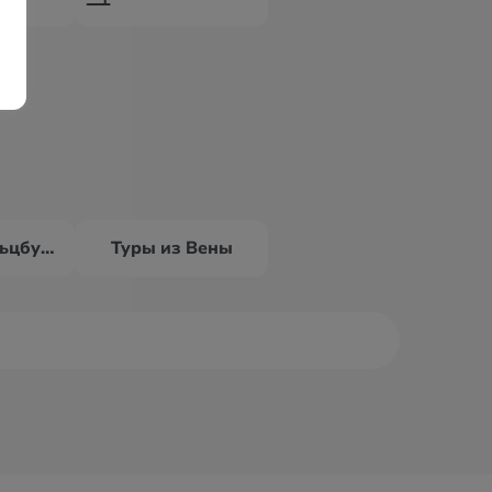
Туры из Зальцбурга
Туры из Вены