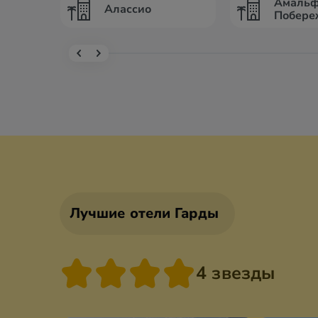
Амальф
Алассио
Побере
Лучшие отели Гарды
4 звезды