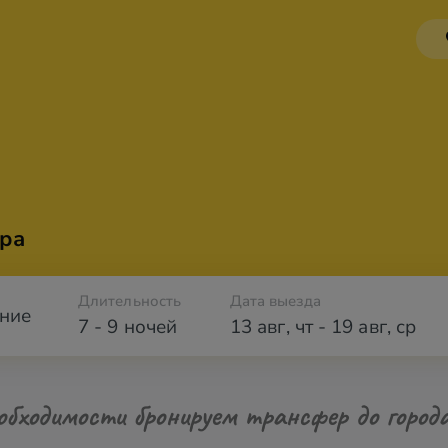
ра
Длительность
Дата выезда
ние
7 - 9 ночей
13 авг
,
чт
-
19 авг
,
ср
обходимости бронируем трансфер до город