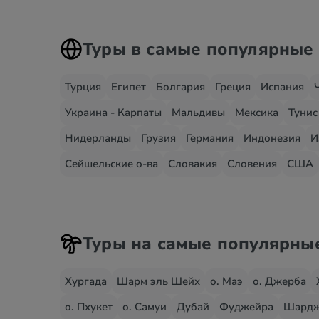
Туры в самые популярные
Турция
Египет
Болгария
Греция
Испания
Украина - Карпаты
Мальдивы
Мексика
Тунис
Нидерланды
Грузия
Германия
Индонезия
И
Сейшельские о-ва
Словакия
Словения
США
Туры на самые популярны
Хургада
Шарм эль Шейх
о. Маэ
о. Джерба
о. Пхукет
о. Самуи
Дубай
Фуджейра
Шард