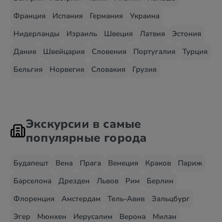
Франция
Испания
Германия
Украина
Нидерланды
Израиль
Швеция
Латвия
Эстония
Дания
Швейцария
Словения
Португалия
Турция
Бельгия
Норвегия
Словакия
Грузия
Экскурсии в самые
популярные города
Будапешт
Вена
Прага
Венеция
Краков
Париж
Барселона
Дрезден
Львов
Рим
Берлин
Флоренция
Амстердам
Тель-Авив
Зальцбург
Эгер
Мюнхен
Иерусалим
Верона
Милан