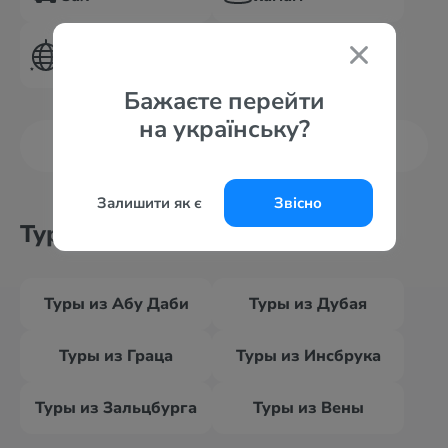
Диско-клуб
Бажаєте перейти
на українську?
Показать больше
Залишити як є
Звісно
Туры из других городов
Туры из Абу Даби
Туры из Дубая
Туры из Граца
Туры из Инсбрука
Туры из Зальцбурга
Туры из Вены