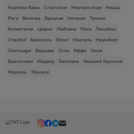
Карловы Вары
Стокгольм
Мертвое море
Ницца
Рига
Величка
Вроцлав
Нетания
Таллин
Копенгаген
Цюрих
Любляна
Пиза
Лиссабон
Стамбул
Брюссель
Эйлат
Неаполь
Нюрнберг
Сентендре
Варшава
Осло
Яффо
Генуя
Братислава
Мадрид
Закопане
Чешский Крумлов
Марсель
Тбилиси