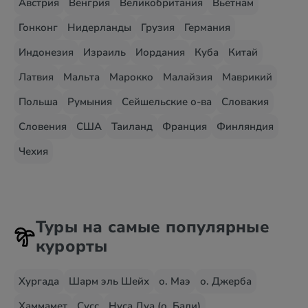
Австрия
Венгрия
Великобритания
Вьетнам
Гонконг
Нидерланды
Грузия
Германия
Индонезия
Израиль
Иордания
Куба
Китай
Латвия
Мальта
Марокко
Малайзия
Маврикий
Польша
Румыния
Сейшельские о-ва
Словакия
Словения
США
Таиланд
Франция
Финляндия
Чехия
Туры на самые популярные
курорты
Хургада
Шарм эль Шейх
о. Маэ
о. Джерба
Хаммамет
Сусс
Нуса Дуа (о. Бали)