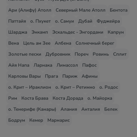
Ари (Алифу) Атолл
Северный Мале Атолл
Бентота
Паттайя
о. Пхукет
о. Самуи
Дубай
Фуджейра
Шарджа
Энкамп
Эскальдес - Энгордани
Капрун
Вена
Цель ам Зее
Албена
Солнечный берег
Золотые пески
Дубровник
Пореч
Ровинь
Сплит
Айя Напа
Ларнака
Лимассол
Пафос
Карловы Вары
Прага
Париж
Афины
о. Крит – Ираклион
о. Крит – Ретимно
о. Родос
Рим
Коста Брава
Коста Дорада
о. Майорка
о. Тенерифе (Канары)
Алания
Анталия
Белек
Бодрум
Кемер
Мармарис