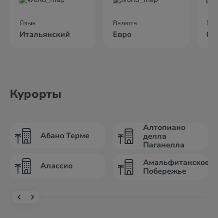
Язык
Валюта
По
Итальянский
Евро
02
Курорты
Алтопиано
Абано Терме
делла
Паганелла
Амальфитанское
Алассио
Побережье