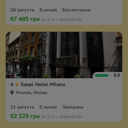
26 августа
5 ночей
Без питания
67 485 грн
за 2-х с перелётом
8.5
4
Sanpi Hotel Milano
Италия, Милан
21 августа
5 ночей
Завтраки
52 325 грн
за 2-х с перелётом