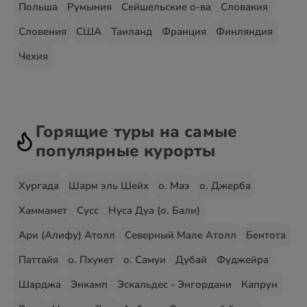
Польша
Румыния
Сейшельские о-ва
Словакия
Словения
США
Таиланд
Франция
Финляндия
Чехия
Горящие туры на самые
популярные курорты
Хургада
Шарм эль Шейх
о. Маэ
о. Джерба
Хаммамет
Сусс
Нуса Дуа (о. Бали)
Ари (Алифу) Атолл
Северный Мале Атолл
Бентота
Паттайя
о. Пхукет
о. Самуи
Дубай
Фуджейра
Шарджа
Энкамп
Эскальдес - Энгордани
Капрун