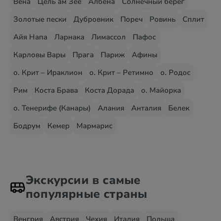
Вена
Цель ам Зее
Албена
Солнечный берег
Золотые пески
Дубровник
Пореч
Ровинь
Сплит
Айя Напа
Ларнака
Лимассол
Пафос
Карловы Вары
Прага
Париж
Афины
о. Крит – Ираклион
о. Крит – Ретимно
о. Родос
Рим
Коста Брава
Коста Дорада
о. Майорка
о. Тенерифе (Канары)
Алания
Анталия
Белек
Бодрум
Кемер
Мармарис
Экскурсии в самые
популярные страны
Венгрия
Австрия
Чехия
Италия
Польша