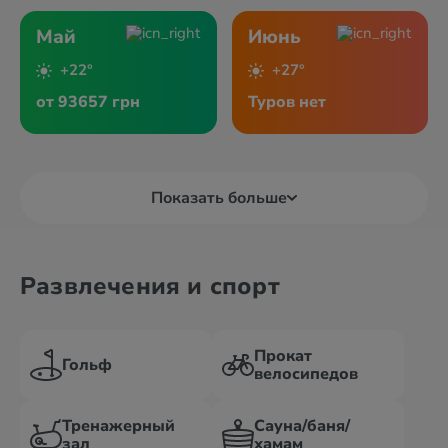
Май
Июнь
+22°
+27°
от 93657 грн
Туров нет
Показать больше
Развлечения и спорт
Прокат
Гольф
велосипедов
Тренажерный
Сауна/баня/
зал
хамам