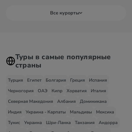
Все курорты
Туры в самые популярные
страны
Турция
Египет
Болгария
Греция
Испания
Черногория
ОАЭ
Кипр
Хорватия
Италия
Северная Македония
Албания
Доминикана
Индия
Украина - Карпаты
Мальдивы
Мексика
Тунис
Украина
Шри-Ланка
Танзания
Андорра