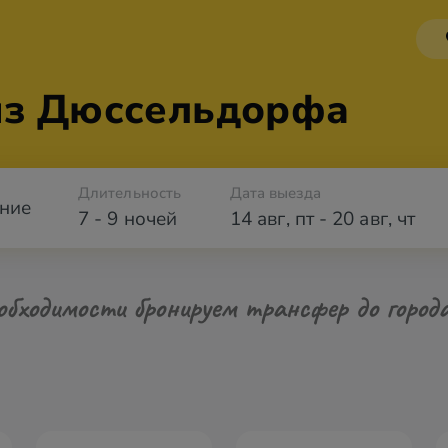
из Дюссельдорфа
Длительность
Дата выезда
ние
7 - 9 ночей
14 авг
,
пт
-
20 авг
,
чт
обходимости бронируем трансфер до город