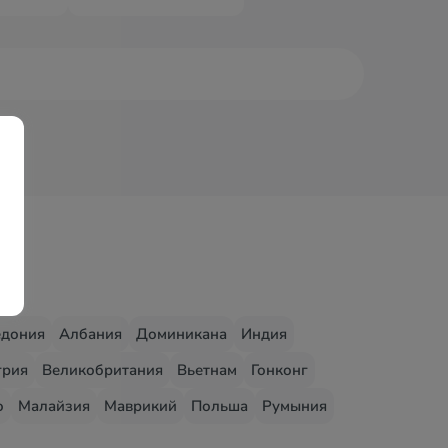
едония
Албания
Доминикана
Индия
грия
Великобритания
Вьетнам
Гонконг
о
Малайзия
Маврикий
Польша
Румыния