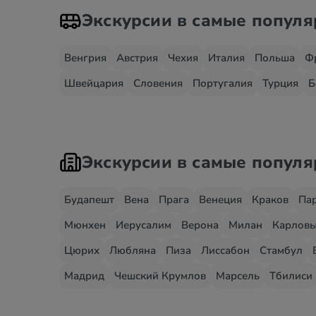
Экскурсии в самые попул
Венгрия
Австрия
Чехия
Италия
Польша
Ф
Швейцария
Словения
Португалия
Турция
Б
Экскурсии в самые попул
Будапешт
Вена
Прага
Венеция
Краков
Па
Мюнхен
Иерусалим
Верона
Милан
Карловы
Цюрих
Любляна
Пиза
Лиссабон
Стамбул
Мадрид
Чешский Крумлов
Марсель
Тбилиси