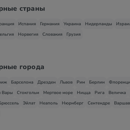
ярные страны
ранция
Испания
Германия
Украина
Нидерланды
Израи
ельгия
Норвегия
Словакия
Грузия
ярные города
риж
Барселона
Дрезден
Львов
Рим
Берлин
Флоренц
 Вары
Стокгольм
Мертвое море
Ницца
Рига
Величка
Брюссель
Эйлат
Неаполь
Нюрнберг
Сентендре
Варшав