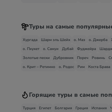
Туры на самые популярны
Хургада
Шарм эль Шейх
о. Маэ
о. Джерба
о. Пхукет
о. Самуи
Дубай
Фуджейра
Шард
Золотые пески
Дубровник
Пореч
Ровинь
С
о. Крит – Ретимно
о. Родос
Рим
Коста Брава
Горящие туры в самые по
Турция
Египет
Болгария
Греция
Испания