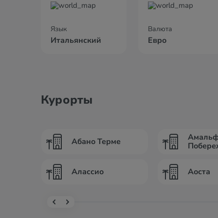
Язык
Валюта
Итальянский
Евро
Курорты
Амальф
Абано Терме
Побере
Алассио
Аоста