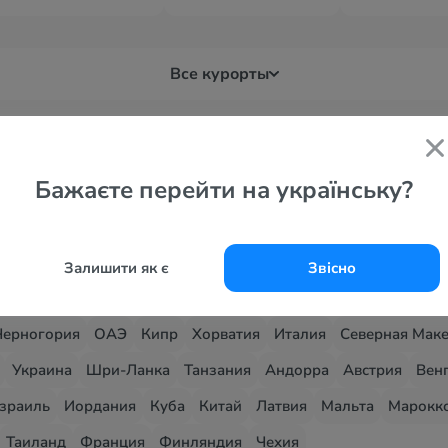
Все курорты
Бажаєте перейти на українську?
Залишити як є
Звісно
 страны
Черногория
ОАЭ
Кипр
Хорватия
Италия
Северная Мак
Украина
Шри-Ланка
Танзания
Андорра
Австрия
Вен
зраиль
Иордания
Куба
Китай
Латвия
Мальта
Марокк
Таиланд
Франция
Финляндия
Чехия