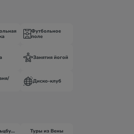
ольная
Футбольное
ка
поле
а
Занятия йогой
аня/
Диско-клуб
Туры из Зальцбурга
Туры из Вены