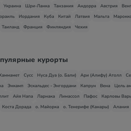
Украина
Шри-Ланка
Танзания
Андорра
Австрия
Вен
зраиль
Иордания
Куба
Китай
Латвия
Мальта
Марокк
Таиланд
Франция
Финляндия
Чехия
опулярные курорты
Хаммамет
Сусс
Нуса Дуа (о. Бали)
Ари (Алифу) Атолл
Се
жа
Энкамп
Эскальдес - Энгордани
Капрун
Вена
Цель ам
плит
Айя Напа
Ларнака
Лимассол
Пафос
Карловы Вар
Коста Дорада
о. Майорка
о. Тенерифе (Канары)
Алания