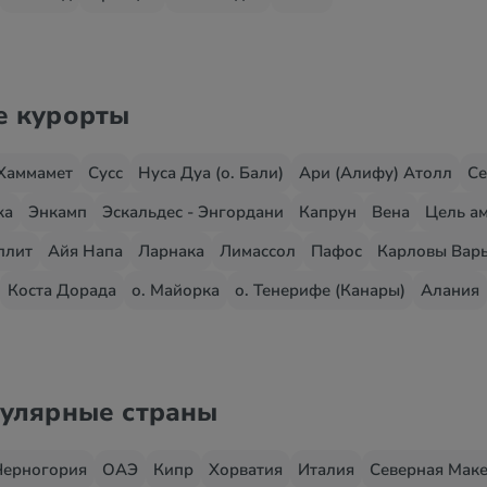
е курорты
Хаммамет
Сусс
Нуса Дуа (о. Бали)
Ари (Алифу) Атолл
Се
жа
Энкамп
Эскальдес - Энгордани
Капрун
Вена
Цель ам
плит
Айя Напа
Ларнака
Лимассол
Пафос
Карловы Вар
Коста Дорада
о. Майорка
о. Тенерифе (Канары)
Алания
пулярные страны
Черногория
ОАЭ
Кипр
Хорватия
Италия
Северная Мак