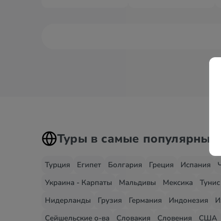
Туры в самые популярные
Турция
Египет
Болгария
Греция
Испания
Украина - Карпаты
Мальдивы
Мексика
Тунис
Нидерланды
Грузия
Германия
Индонезия
И
Сейшельские о-ва
Словакия
Словения
США