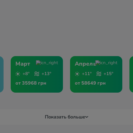
Март
Апрель
+8°
+13°
+11°
+15°
от 35968 грн
от 58649 грн
Показать больше