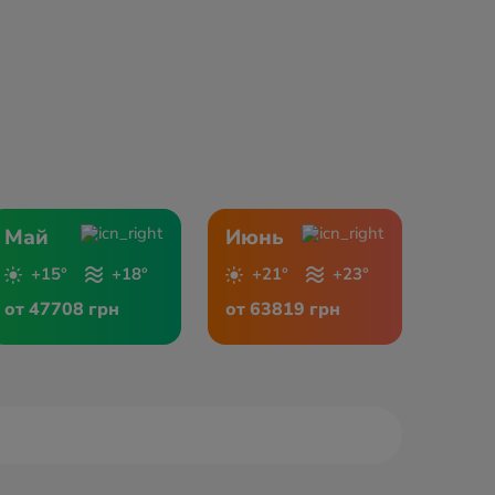
Май
Июнь
+15°
+18°
+21°
+23°
от 47708 грн
от 63819 грн