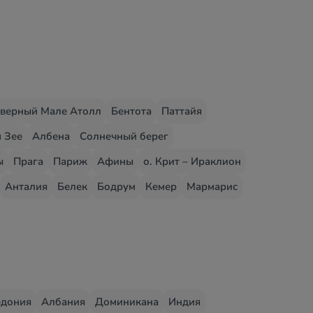
верный Мале Атолл
Бентота
Паттайя
 Зее
Албена
Солнечный берег
ы
Прага
Париж
Афины
о. Крит – Ираклион
Анталия
Белек
Бодрум
Кемер
Мармарис
едония
Албания
Доминикана
Индия