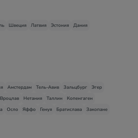
ль
Швеция
Латвия
Эстония
Дания
ия
Амстердам
Тель-Авив
Зальцбург
Эгер
Вроцлав
Нетания
Таллин
Копенгаген
а
Осло
Яффо
Генуя
Братислава
Закопане