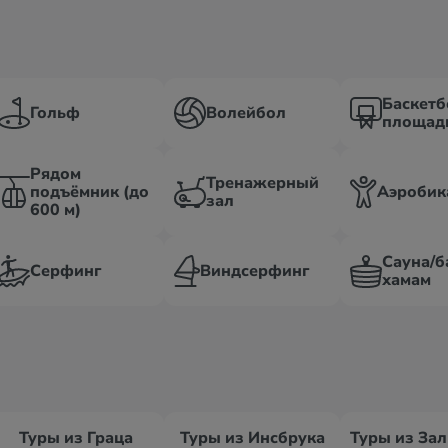
Баскетб
Гольф
Волейбол
площад
Рядом
Тренажерный
подъёмник (до
Аэробик
зал
600 м)
Сауна/б
Серфинг
Виндсерфинг
хамам
Туры из Граца
Туры из Инсбрука