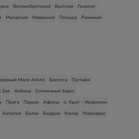
грия
Великобритания
Вьетнам
Гонконг
о
Малайзия
Маврикий
Польша
Румыния
верный Мале Атолл
Бентота
Паттайя
 Зее
Албена
Солнечный берег
ы
Прага
Париж
Афины
о. Крит – Ираклион
Анталия
Белек
Бодрум
Кемер
Мармарис