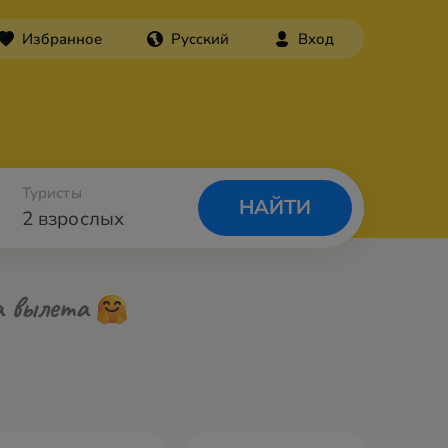
Избранное
Русский
Вход
Туристы
НАЙТИ
2 взрослых
а вылета