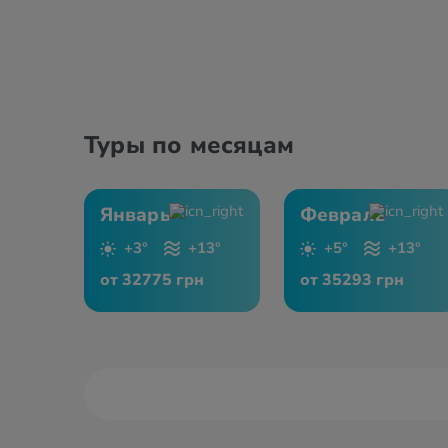
Туры по месяцам
Январь
Февраль
+3°
+13°
+5°
+13°
от 32775 грн
от 35293 грн