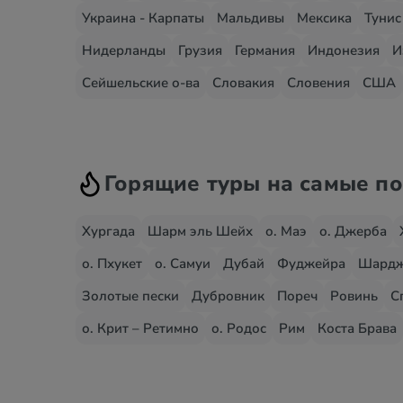
Украина - Карпаты
Мальдивы
Мексика
Тунис
Нидерланды
Грузия
Германия
Индонезия
И
Сейшельские о-ва
Словакия
Словения
США
Горящие туры на самые п
Хургада
Шарм эль Шейх
о. Маэ
о. Джерба
о. Пхукет
о. Самуи
Дубай
Фуджейра
Шард
Золотые пески
Дубровник
Пореч
Ровинь
С
о. Крит – Ретимно
о. Родос
Рим
Коста Брава