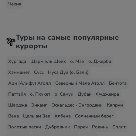
Чехия
Туры на самые популярные
курорты
Хургада
Шарм эль Шейх
о. Маэ
о. Джерба
Хаммамет
Сусс
Нуса Дуа (о. Бали)
Ари (Алифу) Атолл
Северный Мале Атолл
Бентота
Паттайя
о. Пхукет
о. Самуи
Дубай
Фуджейра
Шарджа
Энкамп
Эскальдес - Энгордани
Капрун
Вена
Цель ам Зее
Албена
Солнечный берег
Золотые пески
Дубровник
Пореч
Ровинь
Сплит