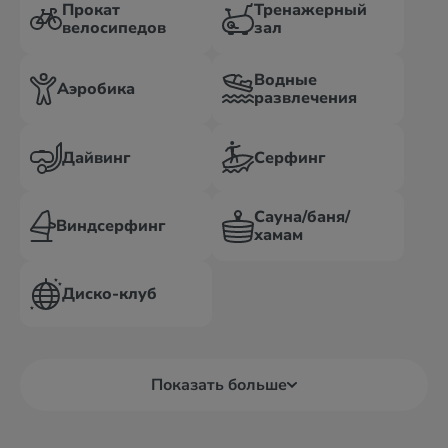
Прокат
Тренажерный
велосипедов
зал
Водные
Аэробика
развлечения
Дайвинг
Серфинг
Сауна/баня/
Виндсерфинг
хамам
Диско-клуб
Показать больше