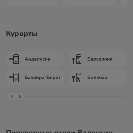
Курорты
Андалусия
Барселона
Бакейра-Берет
Бильбао
Популярные отели Валенсии