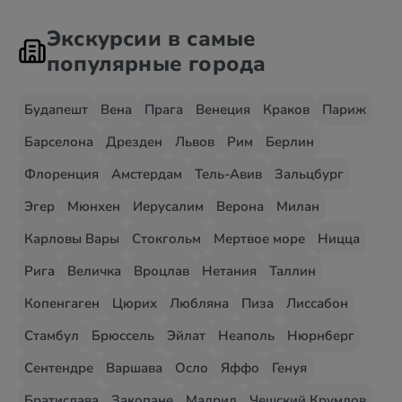
Экскурсии в самые
популярные города
Будапешт
Вена
Прага
Венеция
Краков
Париж
Барселона
Дрезден
Львов
Рим
Берлин
Флоренция
Амстердам
Тель-Авив
Зальцбург
Эгер
Мюнхен
Иерусалим
Верона
Милан
Карловы Вары
Стокгольм
Мертвое море
Ницца
Рига
Величка
Вроцлав
Нетания
Таллин
Копенгаген
Цюрих
Любляна
Пиза
Лиссабон
Стамбул
Брюссель
Эйлат
Неаполь
Нюрнберг
Сентендре
Варшава
Осло
Яффо
Генуя
Братислава
Закопане
Мадрид
Чешский Крумлов