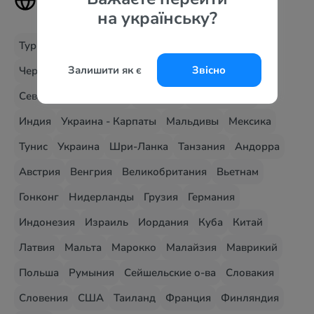
страны
на українську?
Турция
Египет
Болгария
Греция
Испания
Залишити як є
Звісно
Черногория
ОАЭ
Кипр
Хорватия
Италия
Северная Македония
Албания
Доминикана
Индия
Украина - Карпаты
Мальдивы
Мексика
Тунис
Украина
Шри-Ланка
Танзания
Андорра
Австрия
Венгрия
Великобритания
Вьетнам
Гонконг
Нидерланды
Грузия
Германия
Индонезия
Израиль
Иордания
Куба
Китай
Латвия
Мальта
Марокко
Малайзия
Маврикий
Польша
Румыния
Сейшельские о-ва
Словакия
Словения
США
Таиланд
Франция
Финляндия