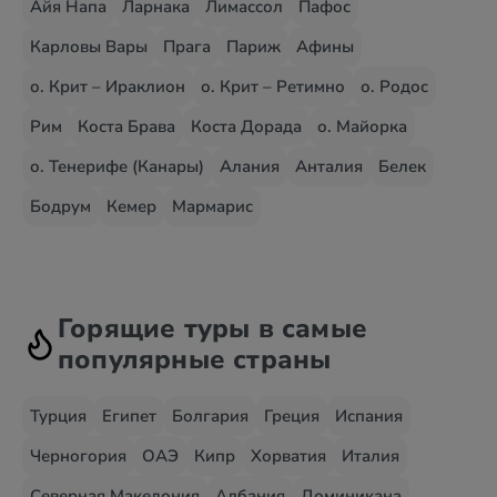
Айя Напа
Ларнака
Лимассол
Пафос
Карловы Вары
Прага
Париж
Афины
о. Крит – Ираклион
о. Крит – Ретимно
о. Родос
Рим
Коста Брава
Коста Дорада
о. Майорка
о. Тенерифе (Канары)
Алания
Анталия
Белек
Бодрум
Кемер
Мармарис
Горящие туры в самые
популярные страны
Турция
Египет
Болгария
Греция
Испания
Черногория
ОАЭ
Кипр
Хорватия
Италия
Северная Македония
Албания
Доминикана