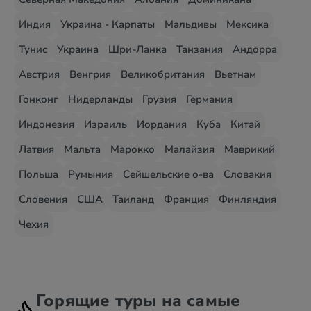
Индия
Украина - Карпаты
Мальдивы
Мексика
Тунис
Украина
Шри-Ланка
Танзания
Андорра
Австрия
Венгрия
Великобритания
Вьетнам
Гонконг
Нидерланды
Грузия
Германия
Индонезия
Израиль
Иордания
Куба
Китай
Латвия
Мальта
Марокко
Малайзия
Маврикий
Польша
Румыния
Сейшельские о-ва
Словакия
Словения
США
Таиланд
Франция
Финляндия
Чехия
Горящие туры на самые