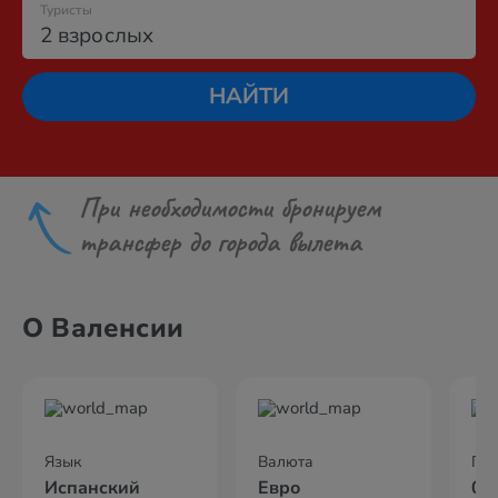
Туристы
2 взрослых
НАЙТИ
При необходимости бронируем
трансфер до города вылета
О Валенсии
Язык
Валюта
По
Испанский
Евро
04