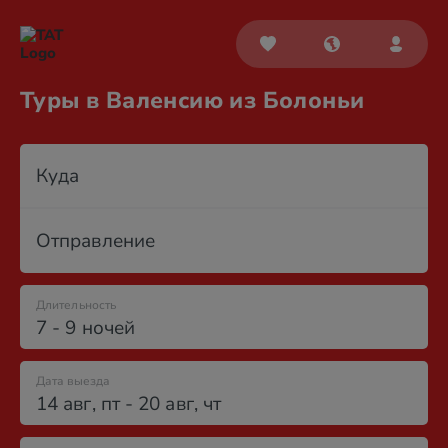
Туры в Валенсию из Болоньи
Куда
Отправление
Длительность
7 - 9 ночей
Дата выезда
14 авг
,
пт
-
20 авг
,
чт