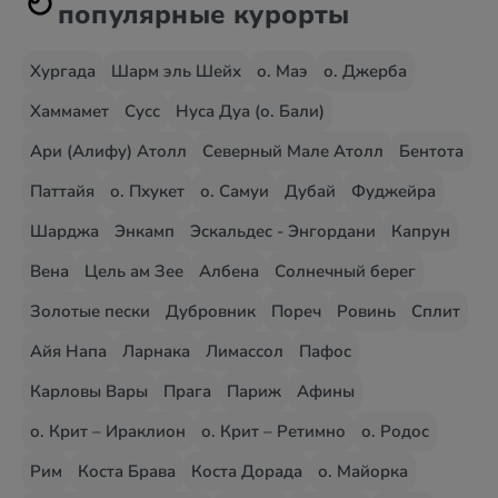
популярные курорты
Хургада
Шарм эль Шейх
о. Маэ
о. Джерба
Хаммамет
Сусс
Нуса Дуа (о. Бали)
Ари (Алифу) Атолл
Северный Мале Атолл
Бентота
Паттайя
о. Пхукет
о. Самуи
Дубай
Фуджейра
Шарджа
Энкамп
Эскальдес - Энгордани
Капрун
Вена
Цель ам Зее
Албена
Солнечный берег
Золотые пески
Дубровник
Пореч
Ровинь
Сплит
Айя Напа
Ларнака
Лимассол
Пафос
Карловы Вары
Прага
Париж
Афины
о. Крит – Ираклион
о. Крит – Ретимно
о. Родос
Рим
Коста Брава
Коста Дорада
о. Майорка