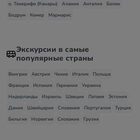
о. Тенерифе (Канары)
Алания
Анталия
Белек
Бодрум
Кемер
Мармарис
Экскурсии в самые
популярные страны
Венгрия
Австрия
Чехия
Италия
Польша
Франция
Испания
Германия
Украина
Нидерланды
Израиль
Швеция
Латвия
Эстония
Дания
Швейцария
Словения
Португалия
Турция
Бельгия
Норвегия
Словакия
Грузия