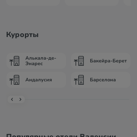
Курорты
Алькала-де-
Бакейра-Берет
Энарес
Андалусия
Барселона
Популярные отели Валенсии