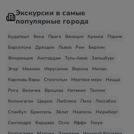
Экскурсии в самые
популярные города
Будапешт
Вена
Прага
Венеция
Краков
Париж
Барселона
Дрезден
Львов
Рим
Берлин
Флоренция
Амстердам
Тель-Авив
Зальцбург
Эгер
Мюнхен
Иерусалим
Верона
Милан
Карловы Вары
Стокгольм
Мертвое море
Ницца
Рига
Величка
Вроцлав
Нетания
Таллин
Копенгаген
Цюрих
Любляна
Пиза
Лиссабон
Стамбул
Брюссель
Эйлат
Неаполь
Нюрнберг
Сентендре
Варшава
Осло
Яффо
Генуя
Братислава
Мадрид
Закопане
Чешский Крумлов