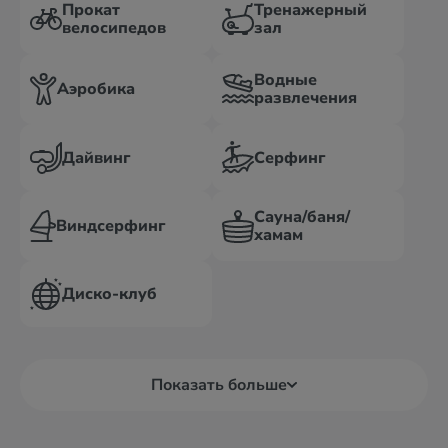
Прокат
Тренажерный
велосипедов
зал
Водные
Аэробика
развлечения
Дайвинг
Серфинг
Сауна/баня/
Виндсерфинг
хамам
Диско-клуб
Показать больше