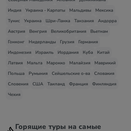
Индия
Украина - Карпаты
Мальдивы
Мексика
Тунис
Украина
Шри-Ланка
Танзания
Андорра
Австрия
Венгрия
Великобритания
Вьетнам
Гонконг
Нидерланды
Грузия
Германия
Индонезия
Израиль
Иордания
Куба
Китай
Латвия
Мальта
Марокко
Малайзия
Маврикий
Польша
Румыния
Сейшельские о-ва
Словакия
Словения
США
Таиланд
Франция
Финляндия
Чехия
Горящие туры на самые