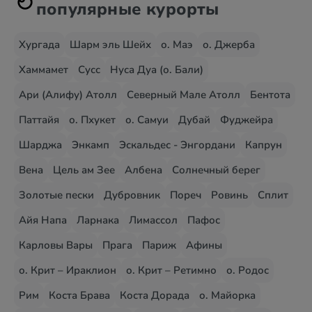
популярные курорты
Хургада
Шарм эль Шейх
о. Маэ
о. Джерба
Хаммамет
Сусс
Нуса Дуа (о. Бали)
Ари (Алифу) Атолл
Северный Мале Атолл
Бентота
Паттайя
о. Пхукет
о. Самуи
Дубай
Фуджейра
Шарджа
Энкамп
Эскальдес - Энгордани
Капрун
Вена
Цель ам Зее
Албена
Солнечный берег
Золотые пески
Дубровник
Пореч
Ровинь
Сплит
Айя Напа
Ларнака
Лимассол
Пафос
Карловы Вары
Прага
Париж
Афины
о. Крит – Ираклион
о. Крит – Ретимно
о. Родос
Рим
Коста Брава
Коста Дорада
о. Майорка