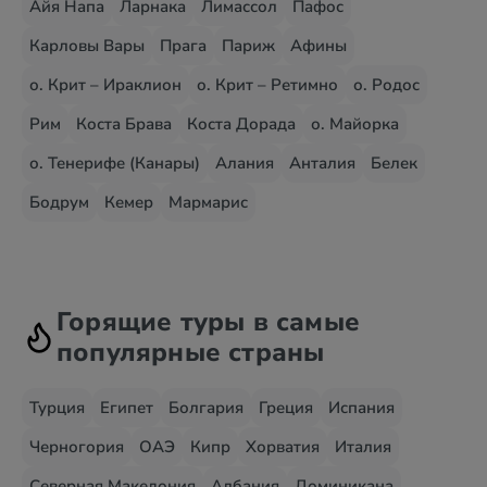
Айя Напа
Ларнака
Лимассол
Пафос
Карловы Вары
Прага
Париж
Афины
о. Крит – Ираклион
о. Крит – Ретимно
о. Родос
Рим
Коста Брава
Коста Дорада
о. Майорка
о. Тенерифе (Канары)
Алания
Анталия
Белек
Бодрум
Кемер
Мармарис
Горящие туры в самые
популярные страны
Турция
Египет
Болгария
Греция
Испания
Черногория
ОАЭ
Кипр
Хорватия
Италия
Северная Македония
Албания
Доминикана