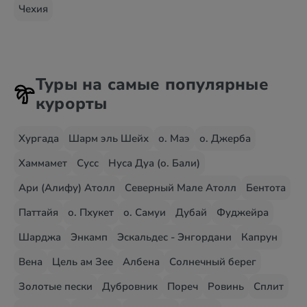
Чехия
Туры на самые популярные
курорты
Хургада
Шарм эль Шейх
о. Маэ
о. Джерба
Хаммамет
Сусс
Нуса Дуа (о. Бали)
Ари (Алифу) Атолл
Северный Мале Атолл
Бентота
Паттайя
о. Пхукет
о. Самуи
Дубай
Фуджейра
Шарджа
Энкамп
Эскальдес - Энгордани
Капрун
Вена
Цель ам Зее
Албена
Солнечный берег
Золотые пески
Дубровник
Пореч
Ровинь
Сплит