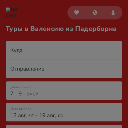
Туры в Валенсию из Падерборна
Куда
Отправление
Длительность
7 - 9 ночей
Дата выезда
13 авг
,
чт
-
19 авг
,
ср