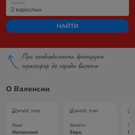
Туристы
2 взрослых
НАЙТИ
При необходимости бронируем
трансфер до города вылета
О Валенсии
Язык
Валюта
По
Испанский
Евро
04