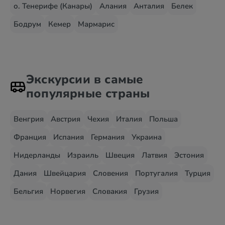
о. Тенерифе (Канары)
Алания
Анталия
Белек
Бодрум
Кемер
Мармарис
Экскурсии в самые
популярные страны
Венгрия
Австрия
Чехия
Италия
Польша
Франция
Испания
Германия
Украина
Нидерланды
Израиль
Швеция
Латвия
Эстония
Дания
Швейцария
Словения
Португалия
Турция
Бельгия
Норвегия
Словакия
Грузия