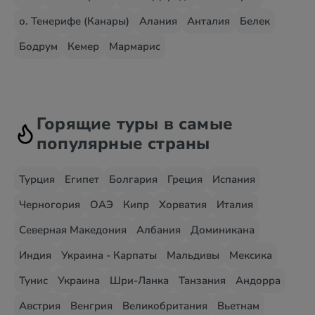
о. Тенерифе (Канары)
Алания
Анталия
Белек
Бодрум
Кемер
Мармарис
Горящие туры в самые
популярные страны
Турция
Египет
Болгария
Греция
Испания
Черногория
ОАЭ
Кипр
Хорватия
Италия
Северная Македония
Албания
Доминикана
Индия
Украина - Карпаты
Мальдивы
Мексика
Тунис
Украина
Шри-Ланка
Танзания
Андорра
Австрия
Венгрия
Великобритания
Вьетнам