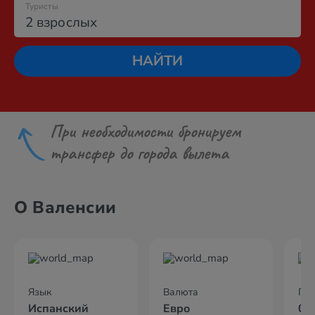
Туристы
2 взрослых
НАЙТИ
При необходимости бронируем
трансфер до города вылета
О Валенсии
Язык
Валюта
По
Испанский
Евро
04