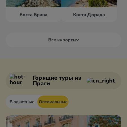
Коста Брава
Коста Дорада
Все курорты
Андалусия
Барселона
Бакейра-Берет
Бильбао
Горящие туры
из
Праги
Бюджетные
Оптимальные