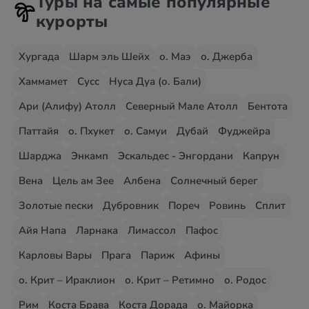
Туры на самые популярные
курорты
Хургада
Шарм эль Шейх
о. Маэ
о. Джерба
Хаммамет
Сусс
Нуса Дуа (о. Бали)
Ари (Алифу) Атолл
Северный Мале Атолл
Бентота
Паттайя
о. Пхукет
о. Самуи
Дубай
Фуджейра
Шарджа
Энкамп
Эскальдес - Энгордани
Капрун
Вена
Цель ам Зее
Албена
Солнечный берег
Золотые пески
Дубровник
Пореч
Ровинь
Сплит
Айя Напа
Ларнака
Лимассол
Пафос
Карловы Вары
Прага
Париж
Афины
о. Крит – Ираклион
о. Крит – Ретимно
о. Родос
Рим
Коста Брава
Коста Дорада
о. Майорка