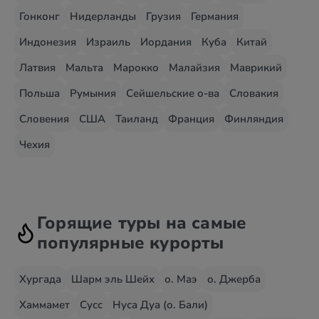
Гонконг
Нидерланды
Грузия
Германия
Индонезия
Израиль
Иордания
Куба
Китай
Латвия
Мальта
Марокко
Малайзия
Маврикий
Польша
Румыния
Сейшельские о-ва
Словакия
Словения
США
Таиланд
Франция
Финляндия
Чехия
Горящие туры на самые
популярные курорты
Хургада
Шарм эль Шейх
о. Маэ
о. Джерба
Хаммамет
Сусс
Нуса Дуа (о. Бали)