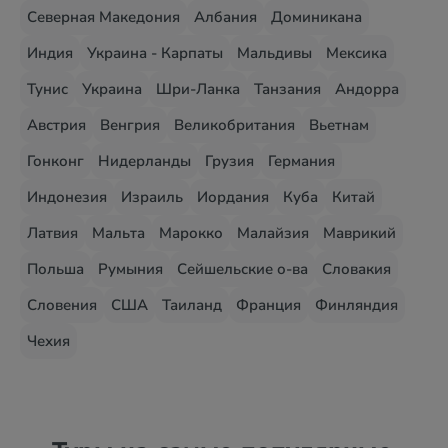
Северная Македония
Албания
Доминикана
Индия
Украина - Карпаты
Мальдивы
Мексика
Тунис
Украина
Шри-Ланка
Танзания
Андорра
Австрия
Венгрия
Великобритания
Вьетнам
Гонконг
Нидерланды
Грузия
Германия
Индонезия
Израиль
Иордания
Куба
Китай
Латвия
Мальта
Марокко
Малайзия
Маврикий
Польша
Румыния
Сейшельские о-ва
Словакия
Словения
США
Таиланд
Франция
Финляндия
Чехия