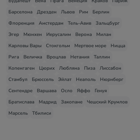
Будапешт
Вена
Прага
Венеция
Краков
Париж
Барселона
Дрезден
Львов
Рим
Берлин
Флоренция
Амстердам
Тель-Авив
Зальцбург
Эгер
Мюнхен
Иерусалим
Верона
Милан
Карловы Вары
Стокгольм
Мертвое море
Ницца
Рига
Величка
Вроцлав
Нетания
Таллин
Копенгаген
Цюрих
Любляна
Пиза
Лиссабон
Стамбул
Брюссель
Эйлат
Неаполь
Нюрнберг
Сентендре
Варшава
Осло
Яффо
Генуя
Братислава
Мадрид
Закопане
Чешский Крумлов
Марсель
Тбилиси