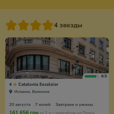
4 звезды
8.5
4
Catalonia Excelsior
Испания, Валенсия
20 августа
7 ночей
Завтраки и ужины
161 656 грн
за 2-х с перелётом из Праги