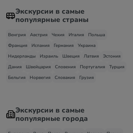
Экскурсии в самые
популярные страны
Венгрия
Австрия
Чехия
Италия
Польша
Франция
Испания
Германия
Украина
Нидерланды
Израиль
Швеция
Латвия
Эстония
Дания
Швейцария
Словения
Португалия
Турция
Бельгия
Норвегия
Словакия
Грузия
Экскурсии в самые
популярные города