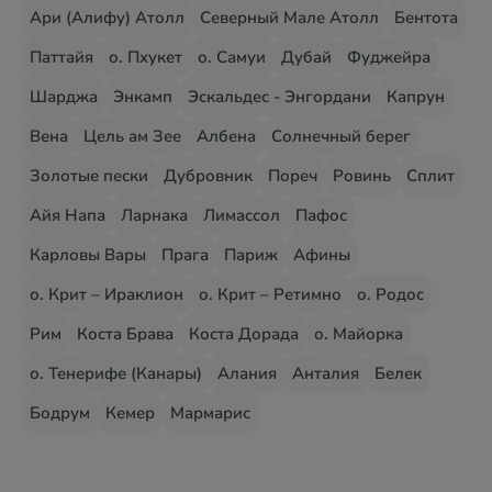
Ари (Алифу) Атолл
Северный Мале Атолл
Бентота
Паттайя
о. Пхукет
о. Самуи
Дубай
Фуджейра
Шарджа
Энкамп
Эскальдес - Энгордани
Капрун
Вена
Цель ам Зее
Албена
Солнечный берег
Золотые пески
Дубровник
Пореч
Ровинь
Сплит
Айя Напа
Ларнака
Лимассол
Пафос
Карловы Вары
Прага
Париж
Афины
о. Крит – Ираклион
о. Крит – Ретимно
о. Родос
Рим
Коста Брава
Коста Дорада
о. Майорка
о. Тенерифе (Канары)
Алания
Анталия
Белек
Бодрум
Кемер
Мармарис