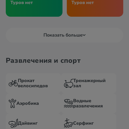
Туров нет
Туров нет
Показать больше
Развлечения и спорт
Прокат
Тренажерный
велосипедов
зал
Водные
Аэробика
развлечения
Дайвинг
Серфинг