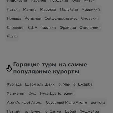
Индонезия
Израиль
Иордания
Куба
Китай
Латвия
Мальта
Марокко
Малайзия
Маврикий
Польша
Румыния
Сейшельские о-ва
Словакия
Словения
США
Таиланд
Франция
Финляндия
Чехия
Горящие туры на самые
популярные курорты
Хургада
Шарм эль Шейх
о. Маэ
о. Джерба
Хаммамет
Сусс
Нуса Дуа (о. Бали)
Ари (Алифу) Атолл
Северный Мале Атолл
Бентота
Паттайя
о. Пхукет
о. Самуи
Дубай
Фуджейра