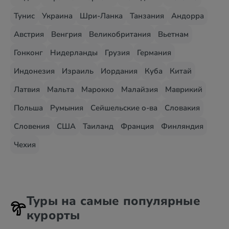
Тунис
Украина
Шри-Ланка
Танзания
Андорра
Австрия
Венгрия
Великобритания
Вьетнам
Гонконг
Нидерланды
Грузия
Германия
Индонезия
Израиль
Иордания
Куба
Китай
Латвия
Мальта
Марокко
Малайзия
Маврикий
Польша
Румыния
Сейшельские о-ва
Словакия
Словения
США
Таиланд
Франция
Финляндия
Чехия
Туры на самые популярные
курорты