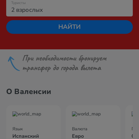
Туристы
2 взрослых
НАЙТИ
При необходимости бронируем
трансфер до города вылета
О Валенсии
Язык
Валюта
По
Испанский
Евро
04