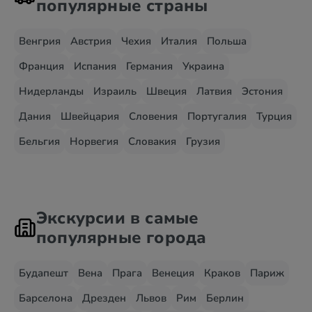
популярные страны
Венгрия
Австрия
Чехия
Италия
Польша
Франция
Испания
Германия
Украина
Нидерланды
Израиль
Швеция
Латвия
Эстония
Дания
Швейцария
Словения
Португалия
Турция
Бельгия
Норвегия
Словакия
Грузия
Экскурсии в самые
популярные города
Будапешт
Вена
Прага
Венеция
Краков
Париж
Барселона
Дрезден
Львов
Рим
Берлин