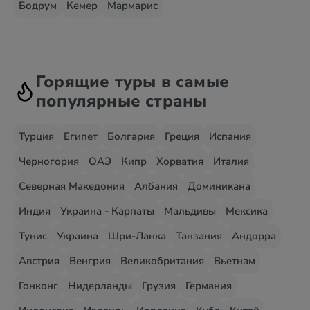
Бодрум
Кемер
Мармарис
Горящие туры в самые
популярные страны
Турция
Египет
Болгария
Греция
Испания
Черногория
ОАЭ
Кипр
Хорватия
Италия
Северная Македония
Албания
Доминикана
Индия
Украина - Карпаты
Мальдивы
Мексика
Тунис
Украина
Шри-Ланка
Танзания
Андорра
Австрия
Венгрия
Великобритания
Вьетнам
Гонконг
Нидерланды
Грузия
Германия