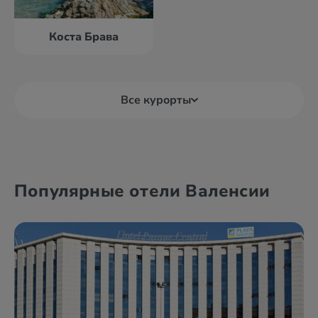
Коста Брава
Все курорты
Андалусия
Барселона
Популярные отели Валенсии
Бакейра-Берет
Бильбао