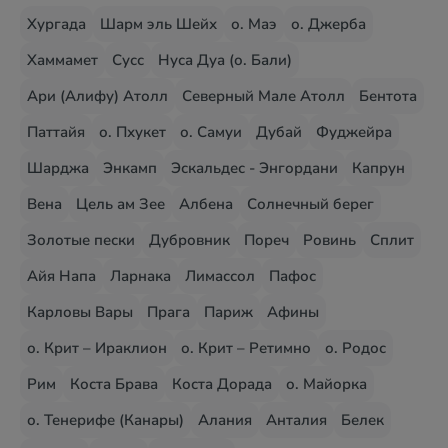
Хургада
Шарм эль Шейх
о. Маэ
о. Джерба
Хаммамет
Сусс
Нуса Дуа (о. Бали)
Ари (Алифу) Атолл
Северный Мале Атолл
Бентота
Паттайя
о. Пхукет
о. Самуи
Дубай
Фуджейра
Шарджа
Энкамп
Эскальдес - Энгордани
Капрун
Вена
Цель ам Зее
Албена
Солнечный берег
Золотые пески
Дубровник
Пореч
Ровинь
Сплит
Айя Напа
Ларнака
Лимассол
Пафос
Карловы Вары
Прага
Париж
Афины
о. Крит – Ираклион
о. Крит – Ретимно
о. Родос
Рим
Коста Брава
Коста Дорада
о. Майорка
о. Тенерифе (Канары)
Алания
Анталия
Белек