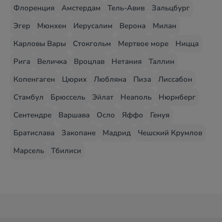
Флоренция
Амстердам
Тель-Авив
Зальцбург
Эгер
Мюнхен
Иерусалим
Верона
Милан
Карловы Вары
Стокгольм
Мертвое море
Ницца
Рига
Величка
Вроцлав
Нетания
Таллин
Копенгаген
Цюрих
Любляна
Пиза
Лиссабон
Стамбул
Брюссель
Эйлат
Неаполь
Нюрнберг
Сентендре
Варшава
Осло
Яффо
Генуя
Братислава
Закопане
Мадрид
Чешский Крумлов
Марсель
Тбилиси