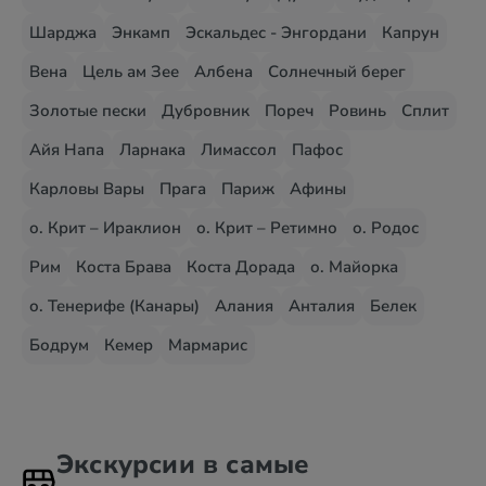
Шарджа
Энкамп
Эскальдес - Энгордани
Капрун
Вена
Цель ам Зее
Албена
Солнечный берег
Золотые пески
Дубровник
Пореч
Ровинь
Сплит
Айя Напа
Ларнака
Лимассол
Пафос
Карловы Вары
Прага
Париж
Афины
о. Крит – Ираклион
о. Крит – Ретимно
о. Родос
Рим
Коста Брава
Коста Дорада
о. Майорка
о. Тенерифе (Канары)
Алания
Анталия
Белек
Бодрум
Кемер
Мармарис
Экскурсии в самые