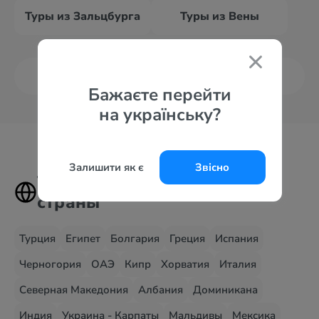
Туры из Зальцбурга
Туры из Вены
Все курорты
Бажаєте перейти
на українську?
Залишити як є
Звісно
Туры в самые популярные
страны
Турция
Египет
Болгария
Греция
Испания
Черногория
ОАЭ
Кипр
Хорватия
Италия
Северная Македония
Албания
Доминикана
Индия
Украина - Карпаты
Мальдивы
Мексика