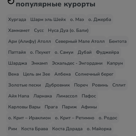
популярные курорты
Хургада
Шарм эль Шейх
о. Маэ
о. Джерба
Хаммамет
Сусс
Нуса Дуа (о. Бали)
Ари (Алифу) Атолл
Северный Мале Атолл
Бентота
Паттайя
о. Пхукет
о. Самуи
Дубай
Фуджейра
Шарджа
Энкамп
Эскальдес - Энгордани
Капрун
Вена
Цель ам Зее
Албена
Солнечный берег
Золотые пески
Дубровник
Пореч
Ровинь
Сплит
Айя Напа
Ларнака
Лимассол
Пафос
Карловы Вары
Прага
Париж
Афины
о. Крит – Ираклион
о. Крит – Ретимно
о. Родос
Рим
Коста Брава
Коста Дорада
о. Майорка