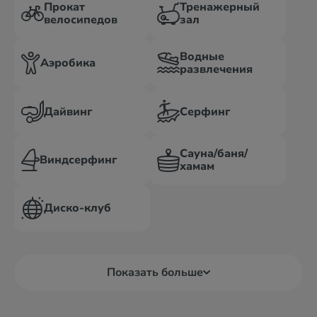
Прокат
Тренажерный
велосипедов
зал
Водные
Аэробика
развлечения
Дайвинг
Серфинг
Сауна/баня/
Виндсерфинг
хамам
Диско-клуб
Показать больше