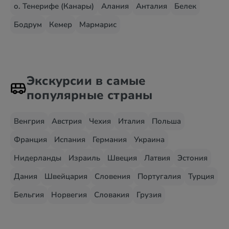
о. Тенерифе (Канары)
Алания
Анталия
Белек
Бодрум
Кемер
Мармарис
Экскурсии в самые
популярные страны
Венгрия
Австрия
Чехия
Италия
Польша
Франция
Испания
Германия
Украина
Нидерланды
Израиль
Швеция
Латвия
Эстония
Дания
Швейцария
Словения
Португалия
Турция
Бельгия
Норвегия
Словакия
Грузия