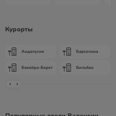
Курорты
Андалусия
Барселона
Бакейра-Берет
Бильбао
Популярные отели Валенсии