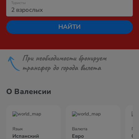
Туристы
2 взрослых
НАЙТИ
При необходимости бронируем
трансфер до города вылета
О Валенсии
Язык
Валюта
По
Испанский
Евро
04