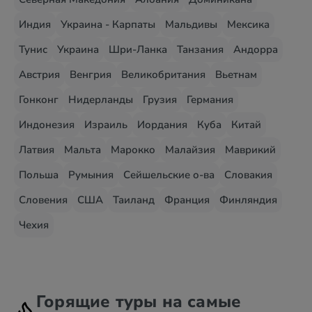
Индия
Украина - Карпаты
Мальдивы
Мексика
Тунис
Украина
Шри-Ланка
Танзания
Андорра
Австрия
Венгрия
Великобритания
Вьетнам
Гонконг
Нидерланды
Грузия
Германия
Индонезия
Израиль
Иордания
Куба
Китай
Латвия
Мальта
Марокко
Малайзия
Маврикий
Польша
Румыния
Сейшельские о-ва
Словакия
Словения
США
Таиланд
Франция
Финляндия
Чехия
Горящие туры на самые