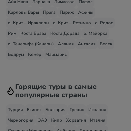
Айя Напа
Ларнака
Лимассол
Пафос
Карловы Вары
Прага
Париж
Афины
о. Крит – Ираклион
о. Крит – Ретимно
о. Родос
Рим
Коста Брава
Коста Дорада
о. Майорка
о. Тенерифе (Канары)
Алания
Анталия
Белек
Бодрум
Кемер
Мармарис
Горящие туры в самые
популярные страны
Турция
Египет
Болгария
Греция
Испания
Черногория
ОАЭ
Кипр
Хорватия
Италия
Северная Македония
Албания
Доминикана