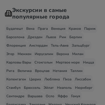
Экскурсии в самые
популярные города
Будапешт
Вена
Прага
Венеция
Краков
Париж
Барселона
Дрезден
Львов
Рим
Берлин
Флоренция
Амстердам
Тель-Авив
Зальцбург
Эгер
Мюнхен
Иерусалим
Верона
Милан
Карловы Вары
Стокгольм
Мертвое море
Ницца
Рига
Величка
Вроцлав
Нетания
Таллин
Копенгаген
Цюрих
Любляна
Пиза
Лиссабон
Стамбул
Брюссель
Эйлат
Неаполь
Нюрнберг
Сентендре
Варшава
Осло
Яффо
Генуя
Братислава
Закопане
Мадрид
Чешский Крумлов