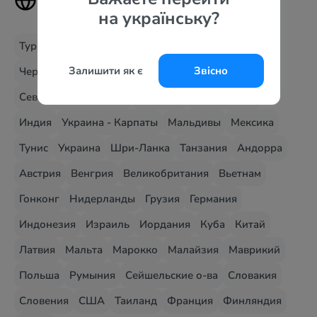
страны
на українську?
Турция
Египет
Болгария
Греция
Испания
Залишити як є
Звісно
Черногория
ОАЭ
Кипр
Хорватия
Италия
Северная Македония
Албания
Доминикана
Индия
Украина - Карпаты
Мальдивы
Мексика
Тунис
Украина
Шри-Ланка
Танзания
Андорра
Австрия
Венгрия
Великобритания
Вьетнам
Гонконг
Нидерланды
Грузия
Германия
Индонезия
Израиль
Иордания
Куба
Китай
Латвия
Мальта
Марокко
Малайзия
Маврикий
Польша
Румыния
Сейшельские о-ва
Словакия
Словения
США
Таиланд
Франция
Финляндия