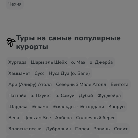
Чехия
Туры на самые популярные
курорты
Хургада
Шарм эль Шейх
о. Маэ
о. Джерба
Хаммамет
Сусс
Нуса Дуа (о. Бали)
Ари (Алифу) Атолл
Северный Мале Атолл
Бентота
Паттайя
о. Пхукет
о. Самуи
Дубай
Фуджейра
Шарджа
Энкамп
Эскальдес - Энгордани
Капрун
Вена
Цель ам Зее
Албена
Солнечный берег
Золотые пески
Дубровник
Пореч
Ровинь
Сплит