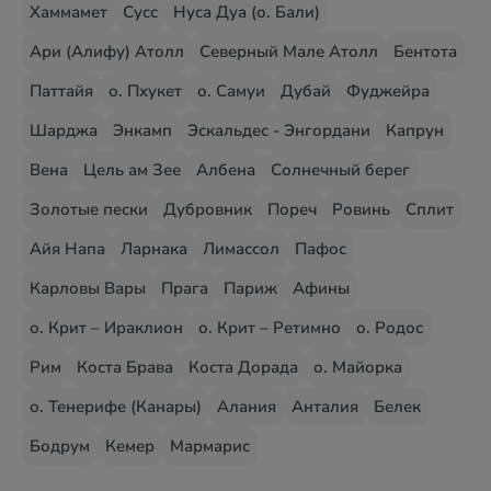
Хаммамет
Сусс
Нуса Дуа (о. Бали)
Ари (Алифу) Атолл
Северный Мале Атолл
Бентота
Паттайя
о. Пхукет
о. Самуи
Дубай
Фуджейра
Шарджа
Энкамп
Эскальдес - Энгордани
Капрун
Вена
Цель ам Зее
Албена
Солнечный берег
Золотые пески
Дубровник
Пореч
Ровинь
Сплит
Айя Напа
Ларнака
Лимассол
Пафос
Карловы Вары
Прага
Париж
Афины
о. Крит – Ираклион
о. Крит – Ретимно
о. Родос
Рим
Коста Брава
Коста Дорада
о. Майорка
о. Тенерифе (Канары)
Алания
Анталия
Белек
Бодрум
Кемер
Мармарис