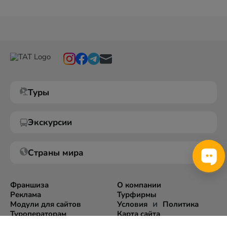
Туры
Экскурсии
Страны мира
Франшиза
О компании
Реклама
Турфирмы
и
Модули для сайтов
Условия
Политика
Туроператорам
Карта сайта
Экспорт информации