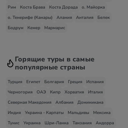
Рим
Коста Брава
Коста Дорада
о. Майорка
о. Тенерифе (Канары)
Алания
Анталия
Белек
Бодрум
Кемер
Мармарис
Горящие туры в самые
популярные страны
Турция
Египет
Болгария
Греция
Испания
Черногория
ОАЭ
Кипр
Хорватия
Италия
Северная Македония
Албания
Доминикана
Индия
Украина - Карпаты
Мальдивы
Мексика
Тунис
Украина
Шри-Ланка
Танзания
Андорра