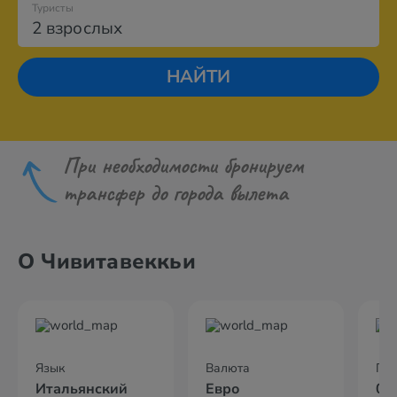
Туристы
2 взрослых
НАЙТИ
При необходимости бронируем
трансфер до города вылета
О Чивитавеккьи
Язык
Валюта
По
Итальянский
Евро
02