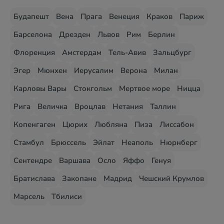
Будапешт
Вена
Прага
Венеция
Краков
Париж
Барселона
Дрезден
Львов
Рим
Берлин
Флоренция
Амстердам
Тель-Авив
Зальцбург
Эгер
Мюнхен
Иерусалим
Верона
Милан
Карловы Вары
Стокгольм
Мертвое море
Ницца
Рига
Величка
Вроцлав
Нетания
Таллин
Копенгаген
Цюрих
Любляна
Пиза
Лиссабон
Стамбул
Брюссель
Эйлат
Неаполь
Нюрнберг
Сентендре
Варшава
Осло
Яффо
Генуя
Братислава
Закопане
Мадрид
Чешский Крумлов
Марсель
Тбилиси