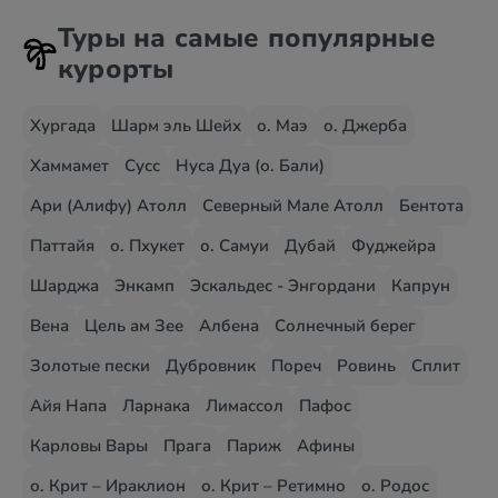
Туры на самые популярные
курорты
Хургада
Шарм эль Шейх
о. Маэ
о. Джерба
Хаммамет
Сусс
Нуса Дуа (о. Бали)
Ари (Алифу) Атолл
Северный Мале Атолл
Бентота
Паттайя
о. Пхукет
о. Самуи
Дубай
Фуджейра
Шарджа
Энкамп
Эскальдес - Энгордани
Капрун
Вена
Цель ам Зее
Албена
Солнечный берег
Золотые пески
Дубровник
Пореч
Ровинь
Сплит
Айя Напа
Ларнака
Лимассол
Пафос
Карловы Вары
Прага
Париж
Афины
о. Крит – Ираклион
о. Крит – Ретимно
о. Родос