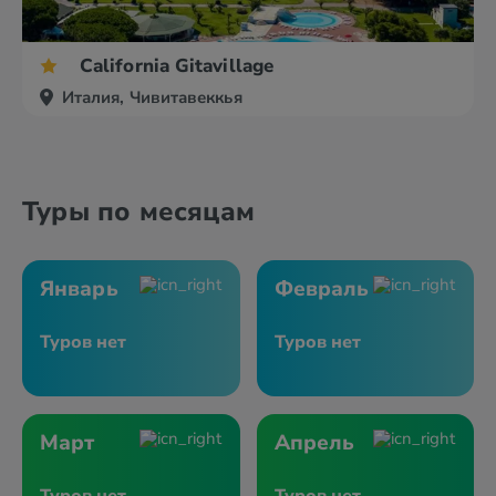
California Gitavillage
Италия, Чивитавеккья
Туры по месяцам
Январь
Февраль
Туров нет
Туров нет
Март
Апрель