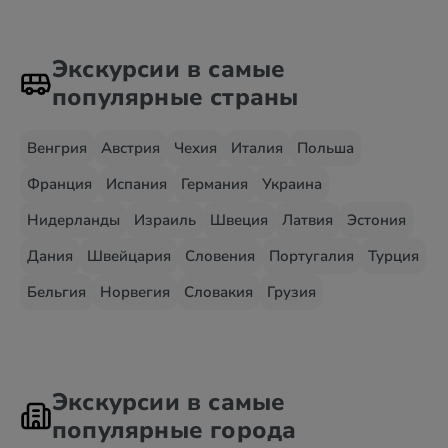
Экскурсии в самые
популярные страны
Венгрия
Австрия
Чехия
Италия
Польша
Франция
Испания
Германия
Украина
Нидерланды
Израиль
Швеция
Латвия
Эстония
Дания
Швейцария
Словения
Португалия
Турция
Бельгия
Норвегия
Словакия
Грузия
Экскурсии в самые
популярные города