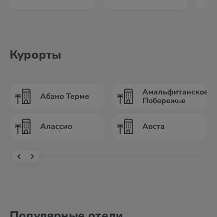
Курорты
Амальфитанское
Абано Терме
Побережье
Алассио
Аоста
Популярные отели