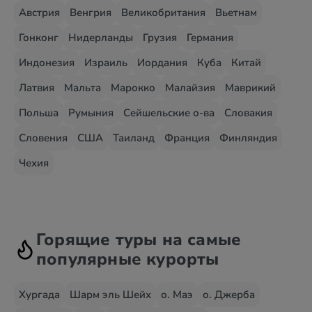
Австрия
Венгрия
Великобритания
Вьетнам
Гонконг
Нидерланды
Грузия
Германия
Индонезия
Израиль
Иордания
Куба
Китай
Латвия
Мальта
Марокко
Малайзия
Маврикий
Польша
Румыния
Сейшельские о-ва
Словакия
Словения
США
Таиланд
Франция
Финляндия
Чехия
Горящие туры на самые
популярные курорты
Хургада
Шарм эль Шейх
о. Маэ
о. Джерба