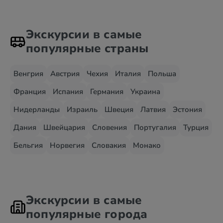
Экскурсии в самые
популярные страны
Венгрия
Австрия
Чехия
Италия
Польша
Франция
Испания
Германия
Украина
Нидерланды
Израиль
Швеция
Латвия
Эстония
Дания
Швейцария
Словения
Португалия
Турция
Бельгия
Норвегия
Словакия
Монако
Экскурсии в самые
популярные города