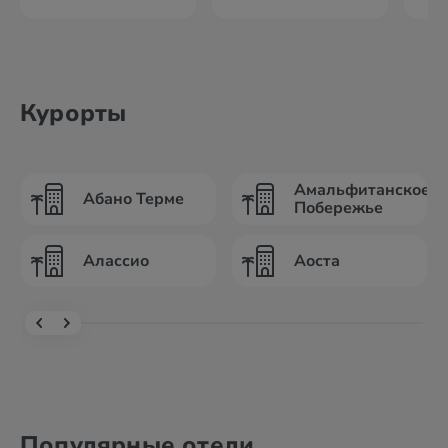
Курорты
Амальфитанское
Абано Терме
Побережье
Алассио
Аоста
Популярные отели