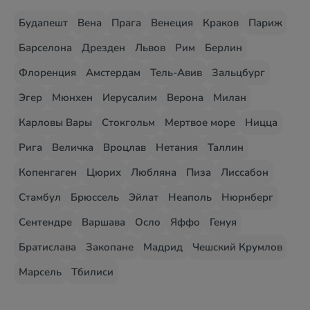
Будапешт
Вена
Прага
Венеция
Краков
Париж
Барселона
Дрезден
Львов
Рим
Берлин
Флоренция
Амстердам
Тель-Авив
Зальцбург
Эгер
Мюнхен
Иерусалим
Верона
Милан
Карловы Вары
Стокгольм
Мертвое море
Ницца
Рига
Величка
Вроцлав
Нетания
Таллин
Копенгаген
Цюрих
Любляна
Пиза
Лиссабон
Стамбул
Брюссель
Эйлат
Неаполь
Нюрнберг
Сентендре
Варшава
Осло
Яффо
Генуя
Братислава
Закопане
Мадрид
Чешский Крумлов
Марсель
Тбилиси