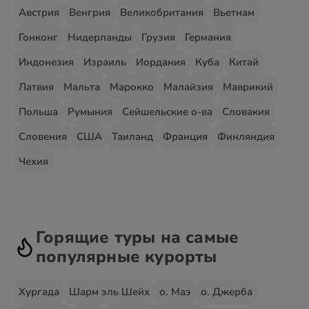
Австрия
Венгрия
Великобритания
Вьетнам
Гонконг
Нидерланды
Грузия
Германия
Индонезия
Израиль
Иордания
Куба
Китай
Латвия
Мальта
Марокко
Малайзия
Маврикий
Польша
Румыния
Сейшельские о-ва
Словакия
Словения
США
Таиланд
Франция
Финляндия
Чехия
Горящие туры на самые
популярные курорты
Хургада
Шарм эль Шейх
о. Маэ
о. Джерба