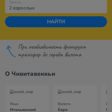
Туристы
2 взрослых
НАЙТИ
При необходимости бронируем
трансфер до города вылета
О Чивитавеккьи
Язык
Валюта
По
Итальянский
Евро
02