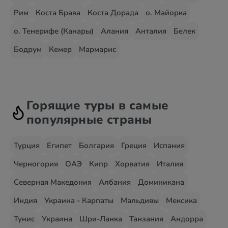
Рим
Коста Брава
Коста Дорада
о. Майорка
о. Тенерифе (Канары)
Алания
Анталия
Белек
Бодрум
Кемер
Мармарис
Горящие туры в самые
популярные страны
Турция
Египет
Болгария
Греция
Испания
Черногория
ОАЭ
Кипр
Хорватия
Италия
Северная Македония
Албания
Доминикана
Индия
Украина - Карпаты
Мальдивы
Мексика
Тунис
Украина
Шри-Ланка
Танзания
Андорра