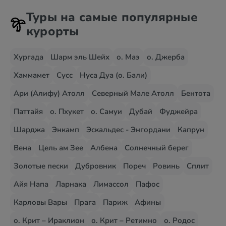
Туры на самые популярные
курорты
Хургада
Шарм эль Шейх
о. Маэ
о. Джерба
Хаммамет
Сусс
Нуса Дуа (о. Бали)
Ари (Алифу) Атолл
Северный Мале Атолл
Бентота
Паттайя
о. Пхукет
о. Самуи
Дубай
Фуджейра
Шарджа
Энкамп
Эскальдес - Энгордани
Капрун
Вена
Цель ам Зее
Албена
Солнечный берег
Золотые пески
Дубровник
Пореч
Ровинь
Сплит
Айя Напа
Ларнака
Лимассол
Пафос
Карловы Вары
Прага
Париж
Афины
о. Крит – Ираклион
о. Крит – Ретимно
о. Родос