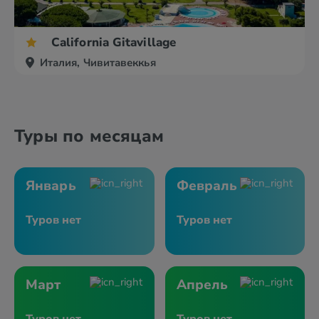
California Gitavillage
Италия, Чивитавеккья
Туры по месяцам
Январь
Февраль
Туров нет
Туров нет
Март
Апрель