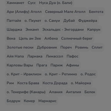
Хаммамет
Сусс
Нуса Дуа (о. Бали)
Ари (Алифу) Атолл
Северный Мале Атолл
Бентота
Паттайя
о. Пхукет
о. Самуи
Дубай
Фуджейра
Шарджа
Энкамп
Эскальдес - Энгордани
Капрун
Вена
Цель ам Зее
Албена
Солнечный берег
Золотые пески
Дубровник
Пореч
Ровинь
Сплит
Айя Напа
Ларнака
Лимассол
Пафос
Карловы Вары
Прага
Париж
Афины
о. Крит – Ираклион
о. Крит – Ретимно
о. Родос
Рим
Коста Брава
Коста Дорада
о. Майорка
о. Тенерифе (Канары)
Алания
Анталия
Белек
Бодрум
Кемер
Мармарис