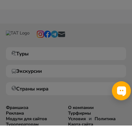
Туры
Экскурсии
Страны мира
Франшиза
О компании
Реклама
Турфирмы
и
Модули для сайтов
Условия
Политика
Туроператорам
Карта сайта
Экспорт информации