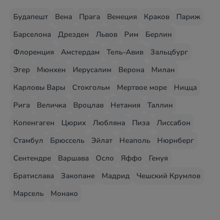
Будапешт
Вена
Прага
Венеция
Краков
Париж
Барселона
Дрезден
Львов
Рим
Берлин
Флоренция
Амстердам
Тель-Авив
Зальцбург
Эгер
Мюнхен
Иерусалим
Верона
Милан
Карловы Вары
Стокгольм
Мертвое море
Ницца
Рига
Величка
Вроцлав
Нетания
Таллин
Копенгаген
Цюрих
Любляна
Пиза
Лиссабон
Стамбул
Брюссель
Эйлат
Неаполь
Нюрнберг
Сентендре
Варшава
Осло
Яффо
Генуя
Братислава
Закопане
Мадрид
Чешский Крумлов
Марсель
Монако