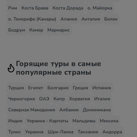
Рим
Коста Брава
Коста Дорада
о. Майорка
о. Тенерифе (Канары)
Алания
Анталия
Белек
Бодрум
Кемер
Мармарис
Горящие туры в самые
популярные страны
Турция
Египет
Болгария
Греция
Испания
Черногория
ОАЭ
Кипр
Хорватия
Италия
Северная Македония
Албания
Доминикана
Индия
Украина - Карпаты
Мальдивы
Мексика
Тунис
Украина
Шри-Ланка
Танзания
Андорра