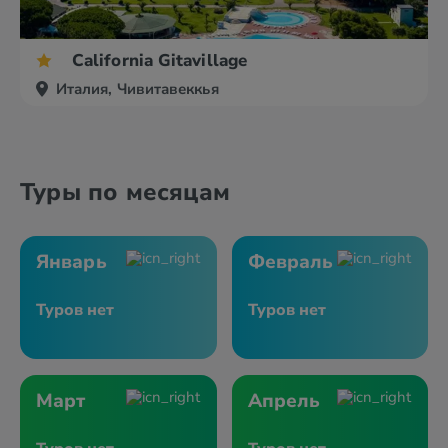
California Gitavillage
Италия, Чивитавеккья
Туры по месяцам
Январь
Февраль
Туров нет
Туров нет
Март
Апрель