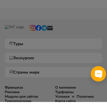
Туры
Экскурсии
Страны мира
Франшиза
О компании
Реклама
Турфирмы
и
Модули для сайтов
Условия
Политика
Туроператорам
Карта сайта
Экспорт информации