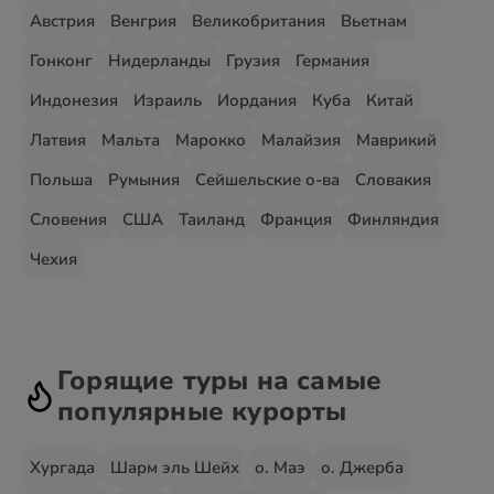
Австрия
Венгрия
Великобритания
Вьетнам
Гонконг
Нидерланды
Грузия
Германия
Индонезия
Израиль
Иордания
Куба
Китай
Латвия
Мальта
Марокко
Малайзия
Маврикий
Польша
Румыния
Сейшельские о-ва
Словакия
Словения
США
Таиланд
Франция
Финляндия
Чехия
Горящие туры на самые
популярные курорты
Хургада
Шарм эль Шейх
о. Маэ
о. Джерба