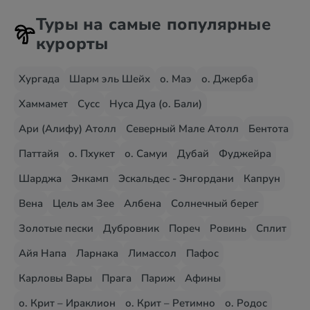
Туры на самые популярные
курорты
Хургада
Шарм эль Шейх
о. Маэ
о. Джерба
Хаммамет
Сусс
Нуса Дуа (о. Бали)
Ари (Алифу) Атолл
Северный Мале Атолл
Бентота
Паттайя
о. Пхукет
о. Самуи
Дубай
Фуджейра
Шарджа
Энкамп
Эскальдес - Энгордани
Капрун
Вена
Цель ам Зее
Албена
Солнечный берег
Золотые пески
Дубровник
Пореч
Ровинь
Сплит
Айя Напа
Ларнака
Лимассол
Пафос
Карловы Вары
Прага
Париж
Афины
о. Крит – Ираклион
о. Крит – Ретимно
о. Родос