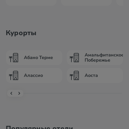
Курорты
Амальфитанское
Абано Терме
Побережье
Алассио
Аоста
Популярные отели