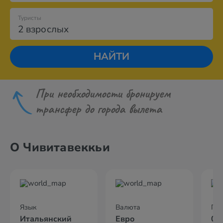
Туристы
2 взрослых
НАЙТИ
При необходимости бронируем
трансфер до города вылета
О Чивитавеккьи
Язык
Валюта
По
Итальянский
Евро
02