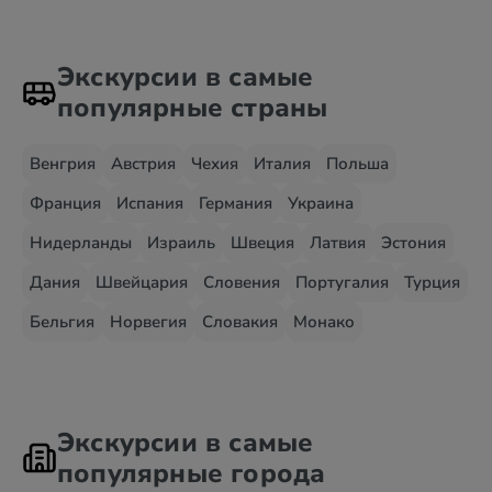
Экскурсии в самые
популярные страны
Венгрия
Австрия
Чехия
Италия
Польша
Франция
Испания
Германия
Украина
Нидерланды
Израиль
Швеция
Латвия
Эстония
Дания
Швейцария
Словения
Португалия
Турция
Бельгия
Норвегия
Словакия
Монако
Экскурсии в самые
популярные города