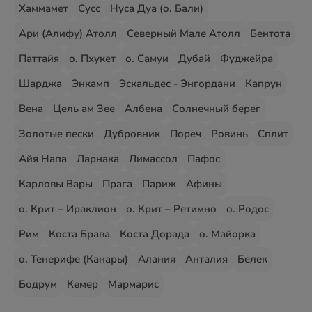
Хаммамет
Сусс
Нуса Дуа (о. Бали)
Ари (Алифу) Атолл
Северный Мале Атолл
Бентота
Паттайя
о. Пхукет
о. Самуи
Дубай
Фуджейра
Шарджа
Энкамп
Эскальдес - Энгордани
Капрун
Вена
Цель ам Зее
Албена
Солнечный берег
Золотые пески
Дубровник
Пореч
Ровинь
Сплит
Айя Напа
Ларнака
Лимассол
Пафос
Карловы Вары
Прага
Париж
Афины
о. Крит – Ираклион
о. Крит – Ретимно
о. Родос
Рим
Коста Брава
Коста Дорада
о. Майорка
о. Тенерифе (Канары)
Алания
Анталия
Белек
Бодрум
Кемер
Мармарис