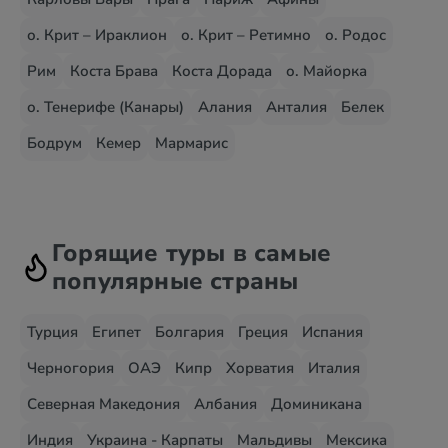
о. Крит – Ираклион
о. Крит – Ретимно
о. Родос
Рим
Коста Брава
Коста Дорада
о. Майорка
о. Тенерифе (Канары)
Алания
Анталия
Белек
Бодрум
Кемер
Мармарис
Горящие туры в самые
популярные страны
Турция
Египет
Болгария
Греция
Испания
Черногория
ОАЭ
Кипр
Хорватия
Италия
Северная Македония
Албания
Доминикана
Индия
Украина - Карпаты
Мальдивы
Мексика