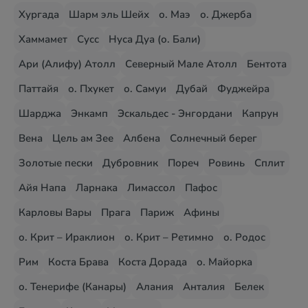
Хургада
Шарм эль Шейх
о. Маэ
о. Джерба
Хаммамет
Сусс
Нуса Дуа (о. Бали)
Ари (Алифу) Атолл
Северный Мале Атолл
Бентота
Паттайя
о. Пхукет
о. Самуи
Дубай
Фуджейра
Шарджа
Энкамп
Эскальдес - Энгордани
Капрун
Вена
Цель ам Зее
Албена
Солнечный берег
Золотые пески
Дубровник
Пореч
Ровинь
Сплит
Айя Напа
Ларнака
Лимассол
Пафос
Карловы Вары
Прага
Париж
Афины
о. Крит – Ираклион
о. Крит – Ретимно
о. Родос
Рим
Коста Брава
Коста Дорада
о. Майорка
о. Тенерифе (Канары)
Алания
Анталия
Белек