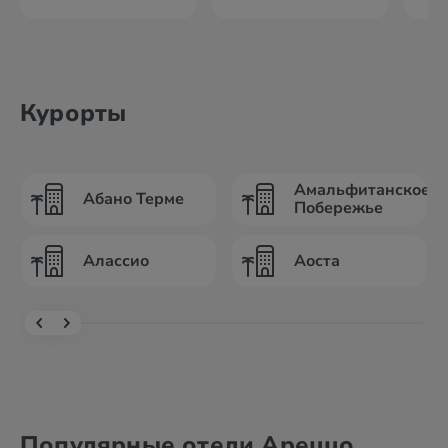
Курорты
Амальфитанское
Абано Терме
Побережье
Алассио
Аоста
Популярные отели Ареццо