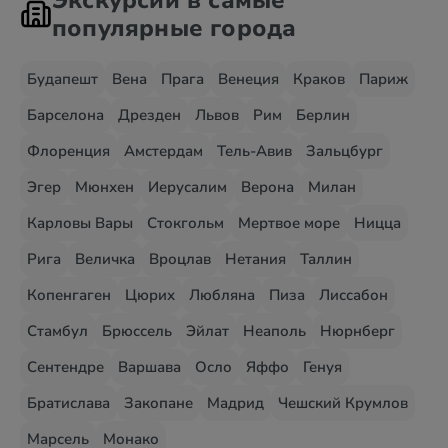
Экскурсии в самые
популярные города
Будапешт
Вена
Прага
Венеция
Краков
Париж
Барселона
Дрезден
Львов
Рим
Берлин
Флоренция
Амстердам
Тель-Авив
Зальцбург
Эгер
Мюнхен
Иерусалим
Верона
Милан
Карловы Вары
Стокгольм
Мертвое море
Ницца
Рига
Величка
Вроцлав
Нетания
Таллин
Копенгаген
Цюрих
Любляна
Пиза
Лиссабон
Стамбул
Брюссель
Эйлат
Неаполь
Нюрнберг
Сентендре
Варшава
Осло
Яффо
Генуя
Братислава
Закопане
Мадрид
Чешский Крумлов
Марсель
Монако