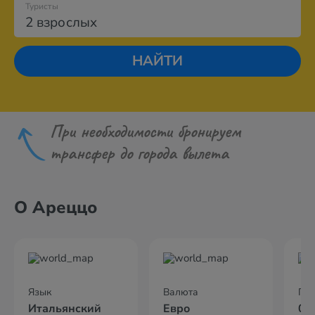
Туристы
2 взрослых
НАЙТИ
При необходимости бронируем
трансфер до города вылета
О Ареццо
Язык
Валюта
По
Итальянский
Евро
02