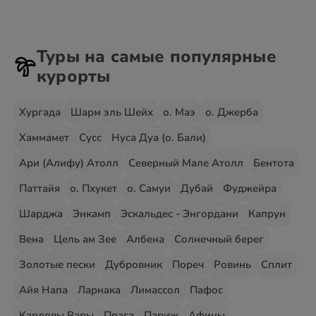
Туры на самые популярные
курорты
Хургада
Шарм эль Шейх
о. Маэ
о. Джерба
Хаммамет
Сусс
Нуса Дуа (о. Бали)
Ари (Алифу) Атолл
Северный Мале Атолл
Бентота
Паттайя
о. Пхукет
о. Самуи
Дубай
Фуджейра
Шарджа
Энкамп
Эскальдес - Энгордани
Капрун
Вена
Цель ам Зее
Албена
Солнечный берег
Золотые пески
Дубровник
Пореч
Ровинь
Сплит
Айя Напа
Ларнака
Лимассол
Пафос
Карловы Вары
Прага
Париж
Афины