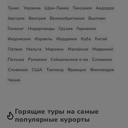
Тунис
Украина
Шри-Ланка
Танзания
Андорра
Австрия
Венгрия
Великобритания
Вьетнам
Гонконг
Нидерланды
Грузия
Германия
Индонезия
Израиль
Иордания
Куба
Китай
Латвия
Мальта
Марокко
Малайзия
Маврикий
Польша
Румыния
Сейшельские о-ва
Словакия
Словения
США
Таиланд
Франция
Финляндия
Чехия
Горящие туры на самые
популярные курорты