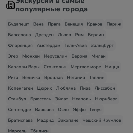
Экскурсии в самые
популярные города
Будапешт
Вена
Прага
Венеция
Краков
Париж
Барселона
Дрезден
Львов
Рим
Берлин
Флоренция
Амстердам
Тель-Авив
Зальцбург
Эгер
Мюнхен
Иерусалим
Верона
Милан
Карловы Вары
Стокгольм
Мертвое море
Ницца
Рига
Величка
Вроцлав
Нетания
Таллин
Копенгаген
Цюрих
Любляна
Пиза
Лиссабон
Стамбул
Брюссель
Эйлат
Неаполь
Нюрнберг
Сентендре
Варшава
Осло
Яффо
Генуя
Братислава
Мадрид
Закопане
Чешский Крумлов
Марсель
Тбилиси