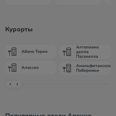
Курорты
Алтопиано
Абано Терме
делла
Паганелла
Амальфитанское
Алассио
Побережье
Популярные отели Ареццо