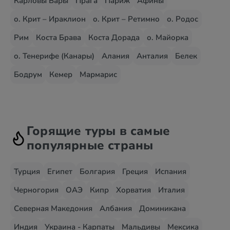
Карловы Вары
Прага
Париж
Афины
о. Крит – Ираклион
о. Крит – Ретимно
о. Родос
Рим
Коста Брава
Коста Дорада
о. Майорка
о. Тенерифе (Канары)
Алания
Анталия
Белек
Бодрум
Кемер
Мармарис
Горящие туры в самые
популярные страны
Турция
Египет
Болгария
Греция
Испания
Черногория
ОАЭ
Кипр
Хорватия
Италия
Северная Македония
Албания
Доминикана
Индия
Украина - Карпаты
Мальдивы
Мексика