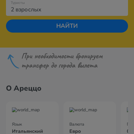
Туристы
2 взрослых
НАЙТИ
При необходимости бронируем
трансфер до города вылета
О Ареццо
Язык
Валюта
По
Итальянский
Евро
02