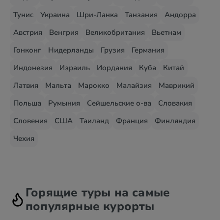
Тунис
Украина
Шри-Ланка
Танзания
Андорра
Австрия
Венгрия
Великобритания
Вьетнам
Гонконг
Нидерланды
Грузия
Германия
Индонезия
Израиль
Иордания
Куба
Китай
Латвия
Мальта
Марокко
Малайзия
Маврикий
Польша
Румыния
Сейшельские о-ва
Словакия
Словения
США
Таиланд
Франция
Финляндия
Чехия
Горящие туры на самые
популярные курорты