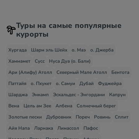
Туры на самые популярные
курорты
Хургада
Шарм эль Шейх
о. Маэ
о. Джерба
Хаммамет
Сусс
Нуса Дуа (о. Бали)
Ари (Алифу) Атолл
Северный Мале Атолл
Бентота
Паттайя
о. Пхукет
о. Самуи
Дубай
Фуджейра
Шарджа
Энкамп
Эскальдес - Энгордани
Капрун
Вена
Цель ам Зее
Албена
Солнечный берег
Золотые пески
Дубровник
Пореч
Ровинь
Сплит
Айя Напа
Ларнака
Лимассол
Пафос