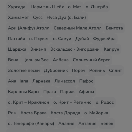
Хургада
Шарм эль Шейх
о. Маэ
о. Джерба
Хаммамет
Сусс
Нуса Дуа (о. Бали)
Ари (Алифу) Атолл
Северный Мале Атолл
Бентота
Паттайя
о. Пхукет
о. Самуи
Дубай
Фуджейра
Шарджа
Энкамп
Эскальдес - Энгордани
Капрун
Вена
Цель ам Зее
Албена
Солнечный берег
Золотые пески
Дубровник
Пореч
Ровинь
Сплит
Айя Напа
Ларнака
Лимассол
Пафос
Карловы Вары
Прага
Париж
Афины
о. Крит – Ираклион
о. Крит – Ретимно
о. Родос
Рим
Коста Брава
Коста Дорада
о. Майорка
о. Тенерифе (Канары)
Алания
Анталия
Белек