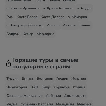
о. Крит – Ираклион
о. Крит – Ретимно
о. Родос
Рим
Коста Брава
Коста Дорада
о. Майорка
о. Тенерифе (Канары)
Алания
Анталия
Белек
Бодрум
Кемер
Мармарис
Горящие туры в самые
популярные страны
Турция
Египет
Болгария
Греция
Испания
Черногория
ОАЭ
Кипр
Хорватия
Италия
Северная Македония
Албания
Доминикана
Индия
Украина - Карпаты
Мальдивы
Мексика