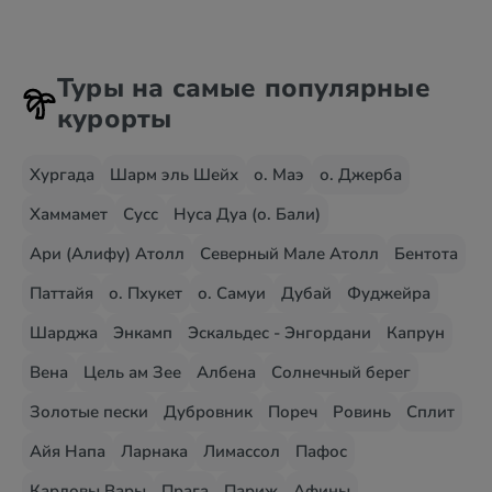
Туры на самые популярные
курорты
Хургада
Шарм эль Шейх
о. Маэ
о. Джерба
Хаммамет
Сусс
Нуса Дуа (о. Бали)
Ари (Алифу) Атолл
Северный Мале Атолл
Бентота
Паттайя
о. Пхукет
о. Самуи
Дубай
Фуджейра
Шарджа
Энкамп
Эскальдес - Энгордани
Капрун
Вена
Цель ам Зее
Албена
Солнечный берег
Золотые пески
Дубровник
Пореч
Ровинь
Сплит
Айя Напа
Ларнака
Лимассол
Пафос
Карловы Вары
Прага
Париж
Афины