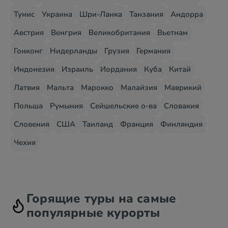
Тунис
Украина
Шри-Ланка
Танзания
Андорра
Австрия
Венгрия
Великобритания
Вьетнам
Гонконг
Нидерланды
Грузия
Германия
Индонезия
Израиль
Иордания
Куба
Китай
Латвия
Мальта
Марокко
Малайзия
Маврикий
Польша
Румыния
Сейшельские о-ва
Словакия
Словения
США
Таиланд
Франция
Финляндия
Чехия
Горящие туры на самые
популярные курорты