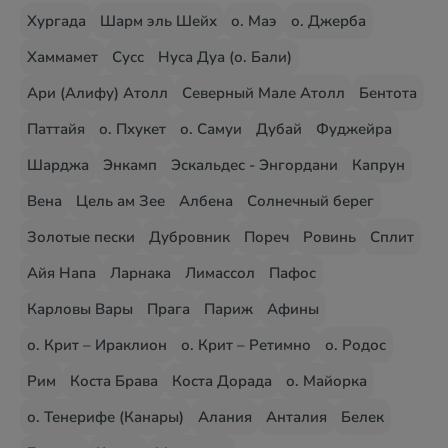
Хургада
Шарм эль Шейх
о. Маэ
о. Джерба
Хаммамет
Сусс
Нуса Дуа (о. Бали)
Ари (Алифу) Атолл
Северный Мале Атолл
Бентота
Паттайя
о. Пхукет
о. Самуи
Дубай
Фуджейра
Шарджа
Энкамп
Эскальдес - Энгордани
Капрун
Вена
Цель ам Зее
Албена
Солнечный берег
Золотые пески
Дубровник
Пореч
Ровинь
Сплит
Айя Напа
Ларнака
Лимассол
Пафос
Карловы Вары
Прага
Париж
Афины
о. Крит – Ираклион
о. Крит – Ретимно
о. Родос
Рим
Коста Брава
Коста Дорада
о. Майорка
о. Тенерифе (Канары)
Алания
Анталия
Белек