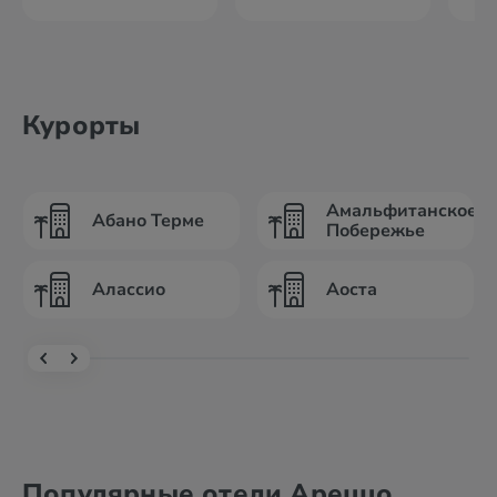
Курорты
Амальфитанское
Абано Терме
Побережье
Алассио
Аоста
Популярные отели Ареццо