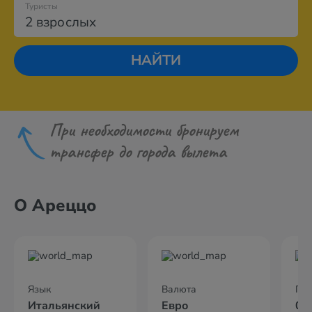
Туристы
2 взрослых
НАЙТИ
При необходимости бронируем
трансфер до города вылета
О Ареццо
Язык
Валюта
По
Итальянский
Евро
02