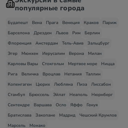
Экскурсии в самые
популярные города
Будапешт
Вена
Прага
Венеция
Краков
Париж
Барселона
Дрезден
Львов
Рим
Берлин
Флоренция
Амстердам
Тель-Авив
Зальцбург
Эгер
Мюнхен
Иерусалим
Верона
Милан
Карловы Вары
Стокгольм
Мертвое море
Ницца
Рига
Величка
Вроцлав
Нетания
Таллин
Копенгаген
Цюрих
Любляна
Пиза
Лиссабон
Стамбул
Брюссель
Эйлат
Неаполь
Нюрнберг
Сентендре
Варшава
Осло
Яффо
Генуя
Братислава
Закопане
Мадрид
Чешский Крумлов
Марсель
Монако