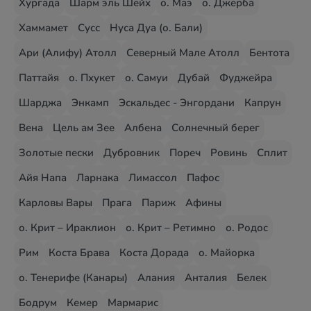
Хургада
Шарм эль Шейх
о. Маэ
о. Джерба
Хаммамет
Сусс
Нуса Дуа (о. Бали)
Ари (Алифу) Атолл
Северный Мале Атолл
Бентота
Паттайя
о. Пхукет
о. Самуи
Дубай
Фуджейра
Шарджа
Энкамп
Эскальдес - Энгордани
Капрун
Вена
Цель ам Зее
Албена
Солнечный берег
Золотые пески
Дубровник
Пореч
Ровинь
Сплит
Айя Напа
Ларнака
Лимассол
Пафос
Карловы Вары
Прага
Париж
Афины
о. Крит – Ираклион
о. Крит – Ретимно
о. Родос
Рим
Коста Брава
Коста Дорада
о. Майорка
о. Тенерифе (Канары)
Алания
Анталия
Белек
Бодрум
Кемер
Мармарис