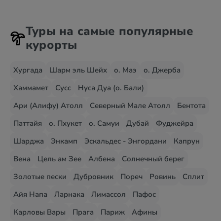
Туры на самые популярные
курорты
Хургада
Шарм эль Шейх
о. Маэ
о. Джерба
Хаммамет
Сусс
Нуса Дуа (о. Бали)
Ари (Алифу) Атолл
Северный Мале Атолл
Бентота
Паттайя
о. Пхукет
о. Самуи
Дубай
Фуджейра
Шарджа
Энкамп
Эскальдес - Энгордани
Капрун
Вена
Цель ам Зее
Албена
Солнечный берег
Золотые пески
Дубровник
Пореч
Ровинь
Сплит
Айя Напа
Ларнака
Лимассол
Пафос
Карловы Вары
Прага
Париж
Афины