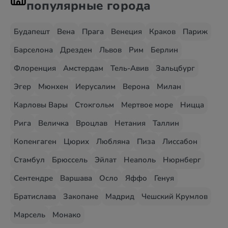
популярные города
Будапешт
Вена
Прага
Венеция
Краков
Париж
Барселона
Дрезден
Львов
Рим
Берлин
Флоренция
Амстердам
Тель-Авив
Зальцбург
Эгер
Мюнхен
Иерусалим
Верона
Милан
Карловы Вары
Стокгольм
Мертвое море
Ницца
Рига
Величка
Вроцлав
Нетания
Таллин
Копенгаген
Цюрих
Любляна
Пиза
Лиссабон
Стамбул
Брюссель
Эйлат
Неаполь
Нюрнберг
Сентендре
Варшава
Осло
Яффо
Генуя
Братислава
Закопане
Мадрид
Чешский Крумлов
Марсель
Монако