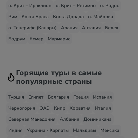
о. Крит – Ираклион
о. Крит – Ретимно
о. Родос
Рим
Коста Брава
Коста Дорада
о. Майорка
о. Тенерифе (Канары)
Алания
Анталия
Белек
Бодрум
Кемер
Мармарис
Горящие туры в самые
популярные страны
Турция
Египет
Болгария
Греция
Испания
Черногория
ОАЭ
Кипр
Хорватия
Италия
Северная Македония
Албания
Доминикана
Индия
Украина - Карпаты
Мальдивы
Мексика