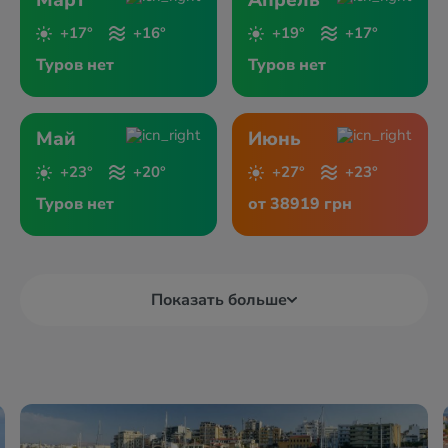
Март
Апрель
+17°
+16°
+19°
+17°
Туров нет
Туров нет
Май
Июнь
+23°
+20°
+27°
+23°
Туров нет
от 38919 грн
Показать больше