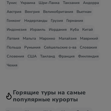
Тунис
Украина
Шри-Ланка
Танзания
Андорра
Австрия
Венгрия
Великобритания
Вьетнам
Гонконг
Нидерланды
Грузия
Германия
Индонезия
Израиль
Иордания
Куба
Китай
Латвия
Мальта
Марокко
Малайзия
Маврикий
Польша
Румыния
Сейшельские о-ва
Словакия
Словения
США
Таиланд
Франция
Финляндия
Чехия
Горящие туры на самые
популярные курорты