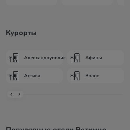
Курорты
Александруполис
Афины
Аттика
Волос
Популярные отели Ретимно