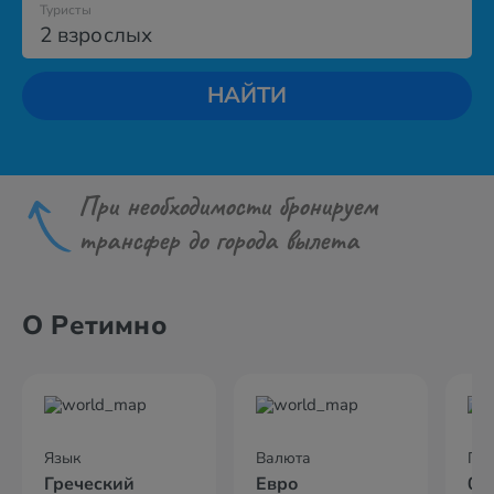
Туристы
2 взрослых
НАЙТИ
При необходимости бронируем
трансфер до города вылета
О Ретимно
Язык
Валюта
По
Греческий
Евро
02