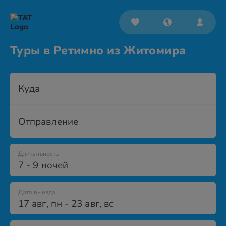
Туры в Ретимно из Житомира
Куда
Отправление
Длительность
7 - 9 ночей
Дата выезда
17 авг
,
пн
-
23 авг
,
вс