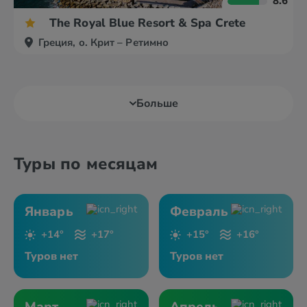
8.6
The Royal Blue Resort & Spa Crete
Греция, о. Крит – Ретимно
Больше
Туры по месяцам
Январь
Февраль
+14°
+17°
+15°
+16°
Туров нет
Туров нет