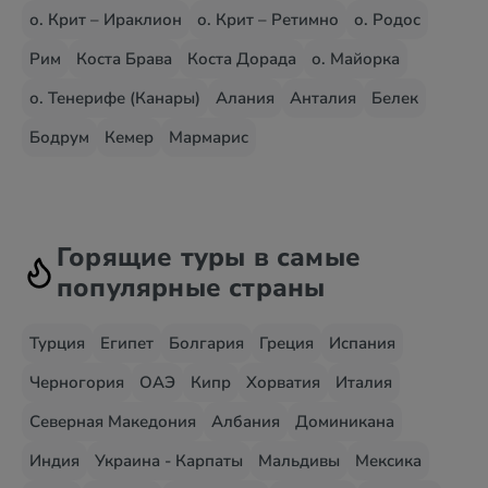
о. Крит – Ираклион
о. Крит – Ретимно
о. Родос
Рим
Коста Брава
Коста Дорада
о. Майорка
о. Тенерифе (Канары)
Алания
Анталия
Белек
Бодрум
Кемер
Мармарис
Горящие туры в самые
популярные страны
Турция
Египет
Болгария
Греция
Испания
Черногория
ОАЭ
Кипр
Хорватия
Италия
Северная Македония
Албания
Доминикана
Индия
Украина - Карпаты
Мальдивы
Мексика