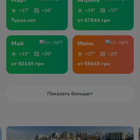
Март
Апрель
+17°
+16°
+19°
+17°
Туров нет
от 67644 грн
Май
Июнь
+23°
+20°
+27°
+23°
от 60149 грн
от 59648 грн
Показать больше