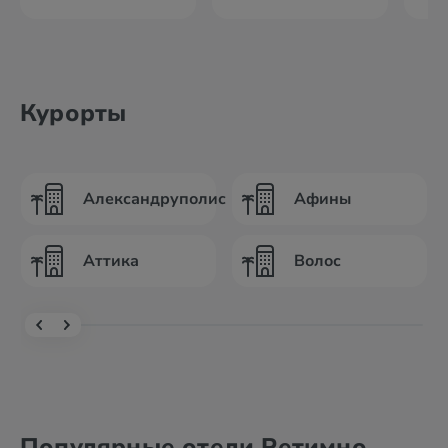
Курорты
Александруполис
Афины
Аттика
Волос
Популярные отели Ретимно