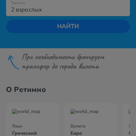
Туристы
2 взрослых
НАЙТИ
При необходимости бронируем
трансфер до города вылета
О Ретимно
Язык
Валюта
По
Греческий
Евро
02