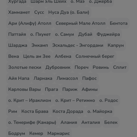
Хургада
Шарм эль Шейх
о. Маэ
о. Джерба
Хаммамет
Сусс
Нуса Дуа (о. Бали)
Ари (Алифу) Атолл
Северный Мале Атолл
Бентота
Паттайя
о. Пхукет
о. Самуи
Дубай
Фуджейра
Шарджа
Энкамп
Эскальдес - Энгордани
Капрун
Вена
Цель ам Зее
Албена
Солнечный берег
Золотые пески
Дубровник
Пореч
Ровинь
Сплит
Айя Напа
Ларнака
Лимассол
Пафос
Карловы Вары
Прага
Париж
Афины
о. Крит – Ираклион
о. Крит – Ретимно
о. Родос
Рим
Коста Брава
Коста Дорада
о. Майорка
о. Тенерифе (Канары)
Алания
Анталия
Белек
Бодрум
Кемер
Мармарис