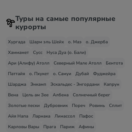
Туры на самые популярные
курорты
Хургада
Шарм эль Шейх
о. Маэ
о. Джерба
Хаммамет
Сусс
Нуса Дуа (о. Бали)
Ари (Алифу) Атолл
Северный Мале Атолл
Бентота
Паттайя
о. Пхукет
о. Самуи
Дубай
Фуджейра
Шарджа
Энкамп
Эскальдес - Энгордани
Капрун
Вена
Цель ам Зее
Албена
Солнечный берег
Золотые пески
Дубровник
Пореч
Ровинь
Сплит
Айя Напа
Ларнака
Лимассол
Пафос
Карловы Вары
Прага
Париж
Афины