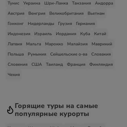
Тунис
Украина
Шри-Ланка
Танзания
Андорра
Австрия
Венгрия
Великобритания
Вьетнам
Гонконг
Нидерланды
Грузия
Германия
Индонезия
Израиль
Иордания
Куба
Китай
Латвия
Мальта
Марокко
Малайзия
Маврикий
Польша
Румыния
Сейшельские о-ва
Словакия
Словения
США
Таиланд
Франция
Финляндия
Чехия
Горящие туры на самые
популярные курорты