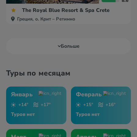
8.6
The Royal Blue Resort & Spa Crete
Греция, о. Крит – Ретимно
Больше
Туры по месяцам
Январь
Февраль
+14°
+17°
+15°
+16°
Туров нет
Туров нет