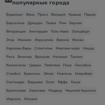
популярные города
Будапешт
Вена
Прага
Венеция
Краков
Париж
Барселона
Дрезден
Львов
Рим
Берлин
Флоренция
Амстердам
Тель-Авив
Зальцбург
Эгер
Мюнхен
Иерусалим
Верона
Милан
Карловы Вары
Стокгольм
Мертвое море
Ницца
Рига
Величка
Вроцлав
Нетания
Таллин
Копенгаген
Цюрих
Любляна
Пиза
Лиссабон
Стамбул
Брюссель
Эйлат
Неаполь
Нюрнберг
Сентендре
Варшава
Осло
Яффо
Генуя
Братислава
Закопане
Мадрид
Чешский Крумлов
Марсель
Монако