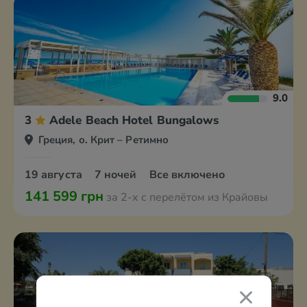
9.0
3
Adele Beach Hotel Bungalows
Греция, о. Крит – Ретимно
19 августа
7 ночей
Все включено
141 599 грн
за 2-х с перелётом из Крайовы