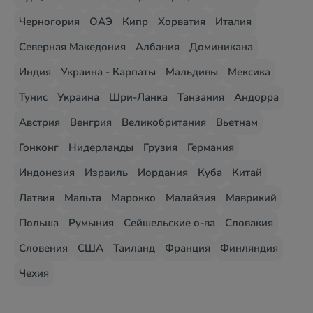
Черногория
ОАЭ
Кипр
Хорватия
Италия
Северная Македония
Албания
Доминикана
Индия
Украина - Карпаты
Мальдивы
Мексика
Тунис
Украина
Шри-Ланка
Танзания
Андорра
Австрия
Венгрия
Великобритания
Вьетнам
Гонконг
Нидерланды
Грузия
Германия
Индонезия
Израиль
Иордания
Куба
Китай
Латвия
Мальта
Марокко
Малайзия
Маврикий
Польша
Румыния
Сейшельские о-ва
Словакия
Словения
США
Таиланд
Франция
Финляндия
Чехия