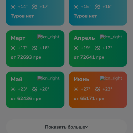
+14°
+17°
+15°
+16°
Туров нет
Туров нет
Март
Апрель
+17°
+16°
+19°
+17°
от 72693 грн
от 72641 грн
Май
Июнь
+23°
+20°
+27°
+23°
от 62436 грн
от 65171 грн
Показать больше