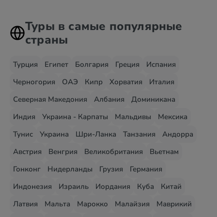
Туры в самые популярные
страны
Турция
Египет
Болгария
Греция
Испания
Черногория
ОАЭ
Кипр
Хорватия
Италия
Северная Македония
Албания
Доминикана
Индия
Украина - Карпаты
Мальдивы
Мексика
Тунис
Украина
Шри-Ланка
Танзания
Андорра
Австрия
Венгрия
Великобритания
Вьетнам
Гонконг
Нидерланды
Грузия
Германия
Индонезия
Израиль
Иордания
Куба
Китай
Латвия
Мальта
Марокко
Малайзия
Маврикий