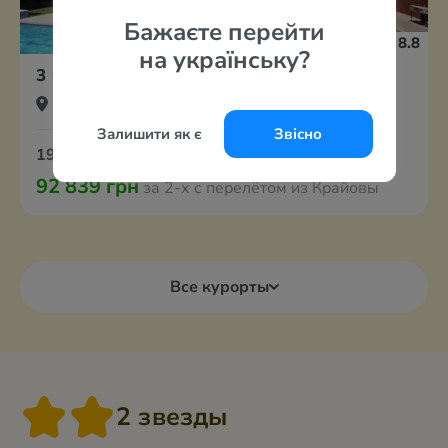
Бажаєте перейти
8.8
на українську?
3
Pinelopi Hotel
Греция, о. Крит – Ретимно
Залишити як є
Звісно
19 августа
7 ночей
Завтраки
92 839 грн
за 2-х с перелётом из Крайовы
Все курорты
2 звезды