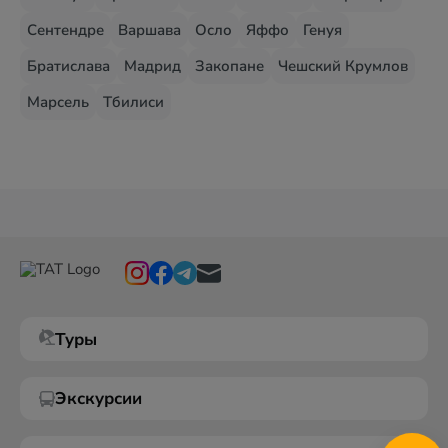
Сентендре
Варшава
Осло
Яффо
Генуя
Братислава
Мадрид
Закопане
Чешский Крумлов
Марсель
Тбилиси
Туры
Экскурсии