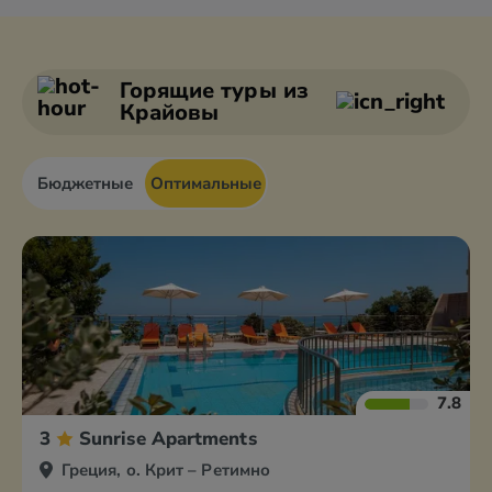
Александруполис
Афины
Аттика
Волос
Горящие туры
из
Крайовы
Бюджетные
Оптимальные
7.8
3
Sunrise Apartments
Греция, о. Крит – Ретимно