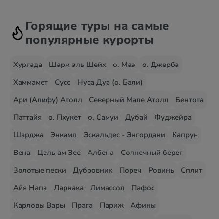
Горящие туры на самые
популярные курорты
Хургада
Шарм эль Шейх
о. Маэ
о. Джерба
Хаммамет
Сусс
Нуса Дуа (о. Бали)
Ари (Алифу) Атолл
Северный Мале Атолл
Бентота
Паттайя
о. Пхукет
о. Самуи
Дубай
Фуджейра
Шарджа
Энкамп
Эскальдес - Энгордани
Капрун
Вена
Цель ам Зее
Албена
Солнечный берег
Золотые пески
Дубровник
Пореч
Ровинь
Сплит
Айя Напа
Ларнака
Лимассол
Пафос
Карловы Вары
Прага
Париж
Афины