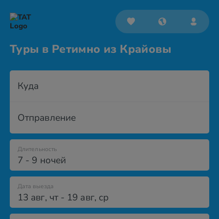
Туры в Ретимно из Крайовы
Куда
Отправление
Длительность
7 - 9 ночей
Дата выезда
13 авг
,
чт
-
19 авг
,
ср