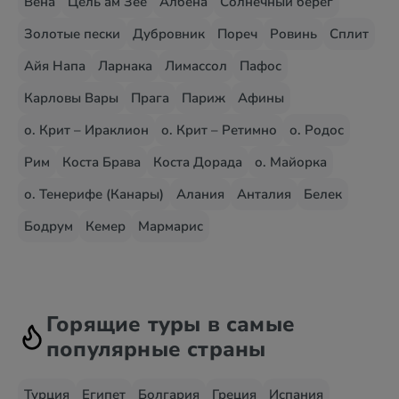
Вена
Цель ам Зее
Албена
Солнечный берег
Золотые пески
Дубровник
Пореч
Ровинь
Сплит
Айя Напа
Ларнака
Лимассол
Пафос
Карловы Вары
Прага
Париж
Афины
о. Крит – Ираклион
о. Крит – Ретимно
о. Родос
Рим
Коста Брава
Коста Дорада
о. Майорка
о. Тенерифе (Канары)
Алания
Анталия
Белек
Бодрум
Кемер
Мармарис
Горящие туры в самые
популярные страны
Турция
Египет
Болгария
Греция
Испания