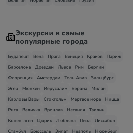
Бельгия
Норвегия
Словакия
Грузия
Экскурсии в самые
популярные города
Будапешт
Вена
Прага
Венеция
Краков
Париж
Барселона
Дрезден
Львов
Рим
Берлин
Флоренция
Амстердам
Тель-Авив
Зальцбург
Эгер
Мюнхен
Иерусалим
Верона
Милан
Карловы Вары
Стокгольм
Мертвое море
Ницца
Рига
Величка
Вроцлав
Нетания
Таллин
Копенгаген
Цюрих
Любляна
Пиза
Лиссабон
Стамбул
Брюссель
Эйлат
Неаполь
Нюрнберг