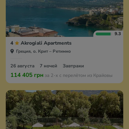
9.3
4
Akrogiali Apartments
Греция, о. Крит – Ретимно
26 августа
7 ночей
Завтраки
114 405 грн
за 2-х с перелётом из Крайовы