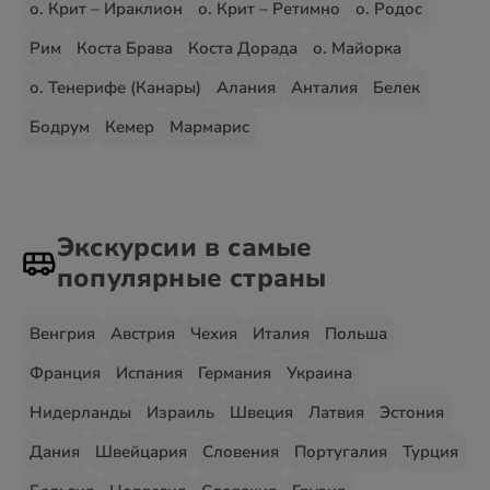
о. Крит – Ираклион
о. Крит – Ретимно
о. Родос
Рим
Коста Брава
Коста Дорада
о. Майорка
о. Тенерифе (Канары)
Алания
Анталия
Белек
Бодрум
Кемер
Мармарис
Экскурсии в самые
популярные страны
Венгрия
Австрия
Чехия
Италия
Польша
Франция
Испания
Германия
Украина
Нидерланды
Израиль
Швеция
Латвия
Эстония
Дания
Швейцария
Словения
Португалия
Турция