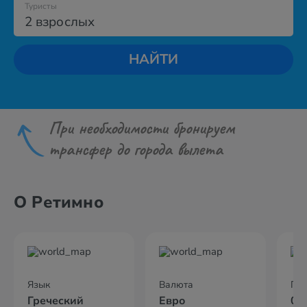
Туристы
2 взрослых
НАЙТИ
При необходимости бронируем
трансфер до города вылета
О Ретимно
Язык
Валюта
По
Греческий
Евро
02