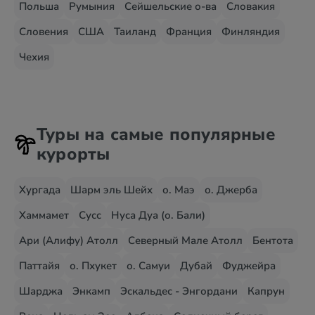
Польша
Румыния
Сейшельские о-ва
Словакия
Словения
США
Таиланд
Франция
Финляндия
Чехия
Туры на самые популярные
курорты
Хургада
Шарм эль Шейх
о. Маэ
о. Джерба
Хаммамет
Сусс
Нуса Дуа (о. Бали)
Ари (Алифу) Атолл
Северный Мале Атолл
Бентота
Паттайя
о. Пхукет
о. Самуи
Дубай
Фуджейра
Шарджа
Энкамп
Эскальдес - Энгордани
Капрун