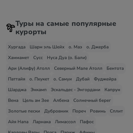
Туры на самые популярные
курорты
Хургада
Шарм эль Шейх
о. Маэ
о. Джерба
Хаммамет
Сусс
Нуса Дуа (о. Бали)
Ари (Алифу) Атолл
Северный Мале Атолл
Бентота
Паттайя
о. Пхукет
о. Самуи
Дубай
Фуджейра
Шарджа
Энкамп
Эскальдес - Энгордани
Капрун
Вена
Цель ам Зее
Албена
Солнечный берег
Золотые пески
Дубровник
Пореч
Ровинь
Сплит
Айя Напа
Ларнака
Лимассол
Пафос
Карловы Вары
Прага
Париж
Афины