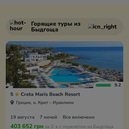
Александруполис
Афины
Аттика
Волос
Горящие туры
из
Быдгоща
9.2
5
Creta Maris Beach Resort
Греция, о. Крит – Ираклион
19 августа
7 ночей
Все включено
403 652 грн
за 2-х с перелётом из Быдгоща