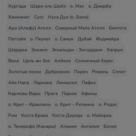
Хургада
Шарм эль Шейх
о. Маэ
о. Джерба
Хаммамет
Сусс
Нуса Дуа (о. Бали)
Ари (Алифу) Атолл
Северный Мале Атолл
Бентота
Паттайя
о. Пхукет
о. Самуи
Дубай
Фуджейра
Шарджа
Энкамп
Эскальдес - Энгордани
Капрун
Вена
Цель ам Зее
Албена
Солнечный берег
Золотые пески
Дубровник
Пореч
Ровинь
Сплит
Айя Напа
Ларнака
Лимассол
Пафос
Карловы Вары
Прага
Париж
Афины
о. Крит – Ираклион
о. Крит – Ретимно
о. Родос
Рим
Коста Брава
Коста Дорада
о. Майорка
о. Тенерифе (Канары)
Алания
Анталия
Белек