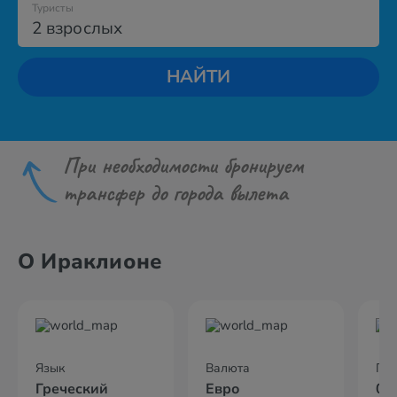
Туристы
2 взрослых
НАЙТИ
При необходимости бронируем
трансфер до города вылета
О Ираклионе
Язык
Валюта
По
Греческий
Евро
02