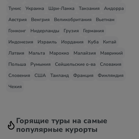
Тунис
Украина
Шри-Ланка
Танзания
Андорра
Австрия
Венгрия
Великобритания
Вьетнам
Гонконг
Нидерланды
Грузия
Германия
Индонезия
Израиль
Иордания
Куба
Китай
Латвия
Мальта
Марокко
Малайзия
Маврикий
Польша
Румыния
Сейшельские о-ва
Словакия
Словения
США
Таиланд
Франция
Финляндия
Чехия
Горящие туры на самые
популярные курорты