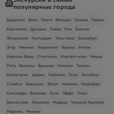
популярные города
Будапешт
Вена
Прага
Венеция
Краков
Париж
Барселона
Дрезден
Львов
Рим
Берлин
Флоренция
Амстердам
Тель-Авив
Зальцбург
Эгер
Мюнхен
Иерусалим
Верона
Милан
Карловы Вары
Стокгольм
Мертвое море
Ницца
Рига
Величка
Вроцлав
Нетания
Таллин
Копенгаген
Цюрих
Любляна
Пиза
Лиссабон
Стамбул
Брюссель
Эйлат
Неаполь
Нюрнберг
Сентендре
Варшава
Осло
Яффо
Генуя
Братислава
Закопане
Мадрид
Чешский Крумлов
Марсель
Монако