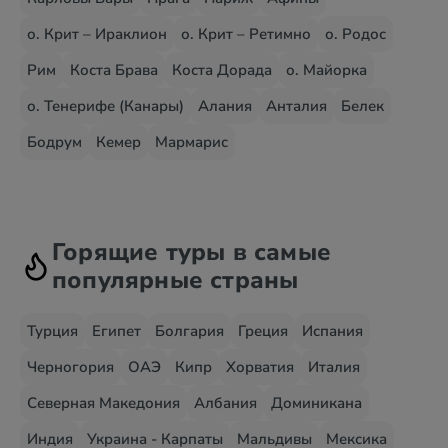
о. Крит – Ираклион
о. Крит – Ретимно
о. Родос
Рим
Коста Брава
Коста Дорада
о. Майорка
о. Тенерифе (Канары)
Алания
Анталия
Белек
Бодрум
Кемер
Мармарис
Горящие туры в самые
популярные страны
Турция
Египет
Болгария
Греция
Испания
Черногория
ОАЭ
Кипр
Хорватия
Италия
Северная Македония
Албания
Доминикана
Индия
Украина - Карпаты
Мальдивы
Мексика