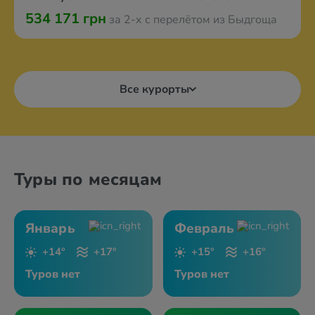
534 171 грн
за 2-х с перелётом из Быдгоща
Все курорты
Туры по месяцам
Январь
Февраль
+14°
+17°
+15°
+16°
Туров нет
Туров нет