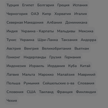
Турция
Египет
Болгария
Греция
Испания
Черногория
ОАЭ
Кипр
Хорватия
Италия
Северная Македония
Албания
Доминикана
Индия
Украина - Карпаты
Мальдивы
Мексика
Тунис
Украина
Шри-Ланка
Танзания
Андорра
Австрия
Венгрия
Великобритания
Вьетнам
Гонконг
Нидерланды
Грузия
Германия
Индонезия
Израиль
Иордания
Куба
Китай
Латвия
Мальта
Марокко
Малайзия
Маврикий
Польша
Румыния
Сейшельские о-ва
Словакия
Словения
США
Таиланд
Франция
Финляндия
Чехия