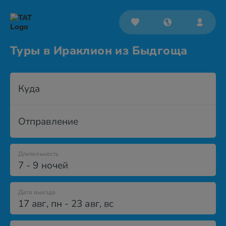
Туры в Ираклион из Быдгоща
Куда
Отправление
Длительность
7 - 9 ночей
Дата выезда
17 авг
,
пн
-
23 авг
,
вс