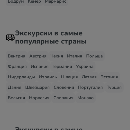
Бодрум
Кемер
Мармарис
Экскурсии в самые
популярные страны
Венгрия
Австрия
Чехия
Италия
Польша
Франция
Испания
Германия
Украина
Нидерланды
Израиль
Швеция
Латвия
Эстония
Дания
Швейцария
Словения
Португалия
Турция
Бельгия
Норвегия
Словакия
Монако
Экскурсии в самые