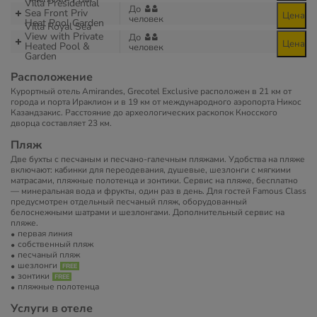
Villa Presidential
До
Sea Front Priv
Цена
человек
Heat Pool Garden
Villa Royal Sea
View with Private
До
Цена
Heated Pool &
человек
Garden
Расположение
Курортный отель Amirandes, Grecotel Exclusive расположен в 21 км от
города и порта Ираклион и в 19 км от международного аэропорта Никос
Казандзакис. Расстояние до археологических раскопок Кносского
дворца составляет 23 км.
Пляж
Две бухты с песчаным и песчано-галечным пляжами. Удобства на пляже
включают: кабинки для переодевания, душевые, шезлонги с мягкими
матрасами, пляжные полотенца и зонтики. Сервис на пляже, бесплатно
— минеральная вода и фрукты, один раз в день. Для гостей Famous Class
предусмотрен отдельный песчаный пляж, оборудованный
белоснежными шатрами и шезлонгами. Дополнительный сервис на
пляже.
первая линия
собственный пляж
песчаный пляж
шезлонги
зонтики
пляжные полотенца
Услуги в отеле