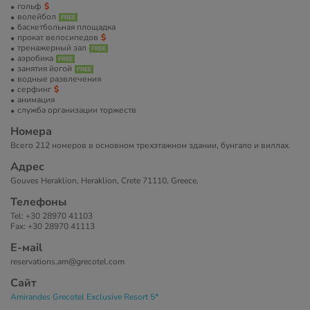
гольф
волейбол
баскетбольная площадка
прокат велосипедов
тренажерный зал
аэробика
занятия йогой
водные развлечения
серфинг
анимация
служба организации торжеств
Номера
Всего 212 номеров в основном трехэтажном здании, бунгало и виллах.
Адрес
Gouves Heraklion, Heraklion, Crete 71110, Greece.
Телефоны
Tel: +30 28970 41103
Fax: +30 28970 41113
Е-маil
reservations.am@grecotel.com
Сайт
Amirandes Grecotel Exclusive Resort 5*