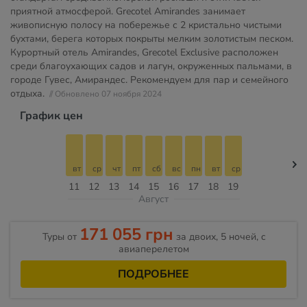
приятной атмосферой. Grecotel Amirandes занимает
живописную полосу на побережье с 2 кристально чистыми
бухтами, берега которых покрыты мелким золотистым песком.
Курортный отель Amirandes, Grecotel Exclusive расположен
среди благоухающих садов и лагун, окруженных пальмами, в
городе Гувес, Амирандес. Рекомендуем для пар и семейного
отдыха.
// Обновлено 07 ноября 2024
График цен
вт
ср
чт
пт
сб
вс
пн
вт
ср
11
12
13
14
15
16
17
18
19
Август
171 055 грн
Туры от
за двоих, 5 ночей, c
авиаперелетом
ПОДРОБНЕЕ