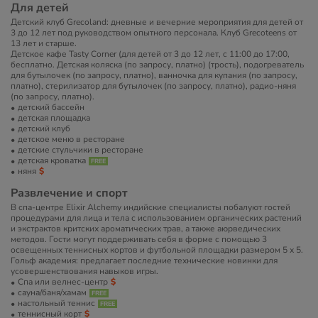
Для детей
Детский клуб Grecoland: дневные и вечерние мероприятия для детей от
3 до 12 лет под руководством опытного персонала. Клуб Grecoteens от
13 лет и старше.
Детское кафе Tasty Corner (для детей от 3 до 12 лет, c 11:00 до 17:00,
бесплатно. Детская коляска (по запросу, платно) (трость), подогреватель
для бутылочек (по запросу, платно), ванночка для купания (по запросу,
платно), стерилизатор для бутылочек (по запросу, платно), радио-няня
(по запросу, платно).
детский бассейн
детская площадка
детский клуб
детское меню в ресторане
детские стульчики в ресторане
детская кроватка
няня
Развлечение и спорт
В спа-центре Elixir Alchemy индийские специалисты побалуют гостей
процедурами для лица и тела с использованием органических растений
и экстрактов критских ароматических трав, а также аюрведических
методов. Гости могут поддерживать себя в форме с помощью 3
освещенных теннисных кортов и футбольной площадки размером 5 х 5.
Гольф академия: предлагает последние технические новинки для
усовершенствования навыков игры.
Спа или велнес-центр
сауна/баня/хамам
настольный теннис
теннисный корт