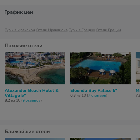
График цен
Туры в Ираклион
Отели Ираклиона
Туры в Грецию
Отели Греции
Похожие отели
Alexander Beach Hotel &
Elounda Bay Palace 5*
Mi
Village 5*
6,3
из 10 (
7 отзывов
)
7,
8,2
из 10 (
9 отзывов
)
Ближайшие отели