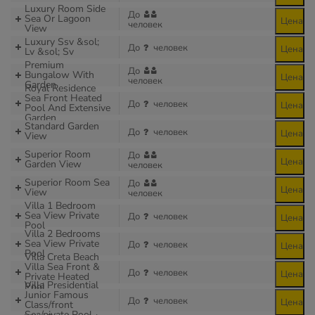
Luxury Room Side
До
Sea Or Lagoon
Цена
человек
View
Luxury Ssv &sol;
До
человек
Цена
Lv &sol; Sv
Premium
До
Bungalow With
Цена
человек
Garden
Royal Residence
Sea Front Heated
До
человек
Цена
Pool And Extensive
Garden
Standard Garden
До
человек
Цена
View
Superior Room
До
Цена
Garden View
человек
Superior Room Sea
До
Цена
View
человек
Villa 1 Bedroom
Sea View Private
До
человек
Цена
Pool
Villa 2 Bedrooms
Sea View Private
До
человек
Цена
Pool
Villa Creta Beach
Villa Sea Front &
До
человек
Цена
Private Heated
Villa Presidential
Pool
Junior Famous
До
человек
Цена
Class/front
Sea/pivate Pool