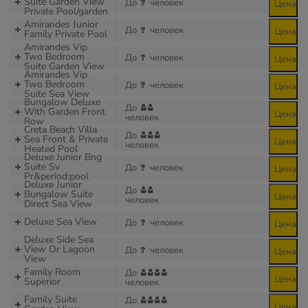
Suite Garden View
До
человек
Цена
Private Pool/garden
Amirandes Junior
До
человек
Цена
Family Private Pool
Amirandes Vip
Two Bedroom
До
человек
Цена
Suite Garden View
Amirandes Vip
Two Bedroom
До
человек
Цена
Suite Sea View
Bungalow Deluxe
До
With Garden Front
Цена
человек
Row
Creta Beach Villa
До
Sea Front & Private
Цена
человек
Heated Pool
Deluxe Junior Bng
Suite Sv
До
человек
Цена
Pr&period;pool
Deluxe Junior
До
Bungalow Suite
Цена
человек
Direct Sea View
Deluxe Sea View
До
человек
Цена
Deluxe Side Sea
View Or Lagoon
До
человек
Цена
View
Family Room
До
Цена
Superior
человек
Family Suite
До
Цена