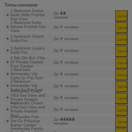
Типы номеров
1 Bedroom Grand
До
Suite With Frontal
Цена
человек
Sea View
1 Bedroom Suite
Deluxe Frontal Sea
До
человек
Цена
View
1-bedroom Grand
До
человек
Цена
Suite Fsv
1-bedroom Luxury
До
человек
Цена
Suite Fsv
2 Bdr Dlx Bch Villa
Sf Private Heated
До
человек
Цена
Pool Garden
2 Bedroom
Amirandes Vip
До
человек
Цена
Suite Gv Prp Gym
2 Bedroom
Amirandes Vip
До
человек
Цена
Suite Sv Prp Gym
Amirandes Creta
Villa Sea View and
До
человек
Цена
Private Heated
Amirandes Dream
Pool
Villa Sea View and
До
человек
Цена
Private Heated
Pool
Amirandes Fam
До
Ste Gv Pr&sol;p
Цена
человек
&amp; Garden
Amirandes Family