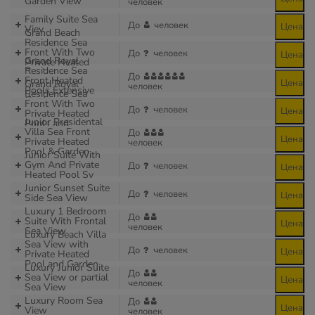
Garden View
человек
Family Suite Sea
До
человек
Цена
Viev
Grand Beach
Residence Sea
Front With Two
До
человек
Цена
Grand Royal
Private Heated
Residence Sea
Pools
До
Front Heated
Цена
Grand Royal
человек
Pools Extensive
Residence Sea
Garden
Front With Two
До
человек
Цена
Private Heated
Junior Presidental
Pools and
Villa Sea Front
Extensive Garden
До
Цена
Private Heated
человек
Pool & Garden
Junior Suite With
Gym And Private
До
человек
Цена
Heated Pool Sv
Junior Sunset Suite
До
человек
Цена
Side Sea View
Luxury 1 Bedroom
До
Suite With Frontal
Цена
человек
Sea View
Luxury Beach Villa
Sea View with
До
человек
Цена
Private Heated
Pool and Garden
Luxury Junior Suite
До
Sea View or partial
Цена
человек
Sea View
Luxury Room Sea
До
Цена
View
человек