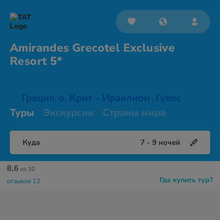
Amirandes Grecotel Exclusive
Resort 5*
Греция
о. Крит – Ираклион
Гувес
,
,
Туры
Экскурсии
Страны мира
Куда
7
-
9
ночей
8,6
из 10
Где купить тур?
отзывов 12