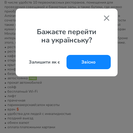
В числе удобств 10 первоклассных ресторанов, помещения для
проведения совещаний и банкетные залы, а также бутики, где можно
приобрести ювелирные изделия и одежду. В главном ресторане
Amirandes подают блюда традиционной средиземноморской кухни в
сочетании с международными деликатесами на завтрак или ужин, гости
также могут насладиться изысканными блюдами интернациональной
кухни в впечатляющем ресторане Lago Di Candia. Уникальный ресторан
Бажаєте перейти
Minotaur специализируется на блюдах итальянской кухни, в его
на українську?
интерьере используется подлинная коллекция керамики Пикассо. Кроме
этого, гости могут посетить бар у бассейна, бар у лагуны и бар на пляже.
ресторан
ресторан a la carte
кафе/бар
открытый бассейн
Залишити як є
Звісно
крытый бассейн
конференц-зал/банкетный зал
бизнес-центр
автостоянка
прокат автомобилей
сейф
бесплатный Wi-Fi
лифт
прачечная
парикмахерская/салон красоты
врач
удобства для людей с инвалидностью
поздний выезд
обмен валют
оплата платежными картами