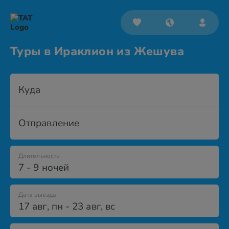
Туры в Ираклион из Жешува
Куда
Отправление
Длительность
7 - 9 ночей
Дата выезда
17 авг
,
пн
-
23 авг
,
вс