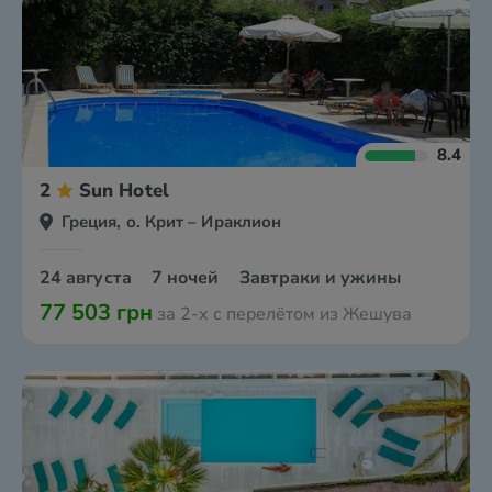
8.4
2
Sun Hotel
Греция, о. Крит – Ираклион
24 августа
7 ночей
Завтраки и ужины
77 503 грн
за 2-х с перелётом из Жешува