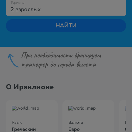
Туристы
2 взрослых
НАЙТИ
При необходимости бронируем
трансфер до города вылета
О Ираклионе
Язык
Валюта
По
Греческий
Евро
02