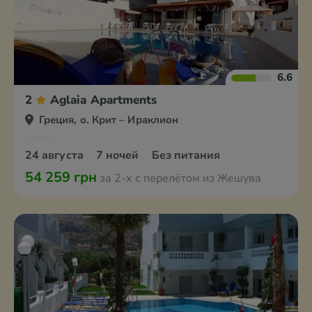
6.6
2
Aglaia Apartments
Греция, о. Крит – Ираклион
24 августа
7 ночей
Без питания
54 259 грн
за 2-х с перелётом из Жешува