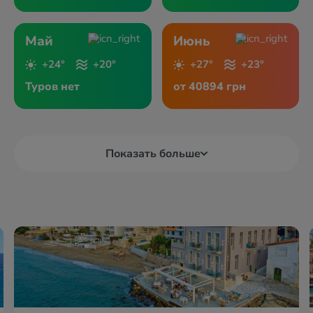
Май
Июнь
+24°
+20°
+27°
+23°
Туров нет
от 40894 грн
Показать больше