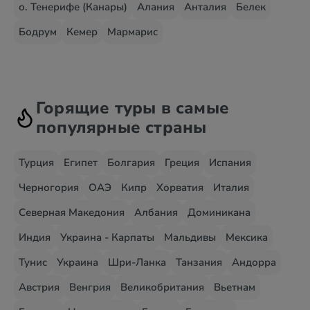
о. Тенерифе (Канары)
Алания
Анталия
Белек
Бодрум
Кемер
Мармарис
Горящие туры в самые
популярные страны
Турция
Египет
Болгария
Греция
Испания
Черногория
ОАЭ
Кипр
Хорватия
Италия
Северная Македония
Албания
Доминикана
Индия
Украина - Карпаты
Мальдивы
Мексика
Тунис
Украина
Шри-Ланка
Танзания
Андорра
Австрия
Венгрия
Великобритания
Вьетнам