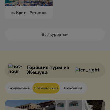
о. Крит – Ретимно
Все курорты
Александруполис
Афины
Аттика
Волос
Горящие туры
из
Жешува
Бюджетные
Оптимальные
Люксовые