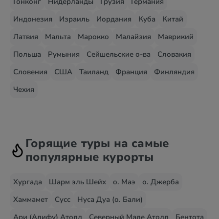
Гонконг
Нидерланды
Грузия
Германия
Индонезия
Израиль
Иордания
Куба
Китай
Латвия
Мальта
Марокко
Малайзия
Маврикий
Польша
Румыния
Сейшельские о-ва
Словакия
Словения
США
Таиланд
Франция
Финляндия
Чехия
Горящие туры на самые
популярные курорты
Хургада
Шарм эль Шейх
о. Маэ
о. Джерба
Хаммамет
Сусс
Нуса Дуа (о. Бали)
Ари (Алифу) Атолл
Северный Мале Атолл
Бентота