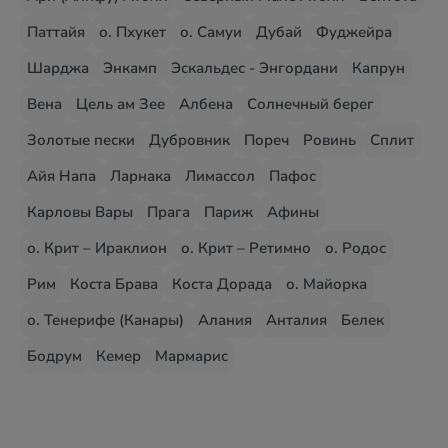
Паттайя
о. Пхукет
о. Самуи
Дубай
Фуджейра
Шарджа
Энкамп
Эскальдес - Энгордани
Капрун
Вена
Цель ам Зее
Албена
Солнечный берег
Золотые пески
Дубровник
Пореч
Ровинь
Сплит
Айя Напа
Ларнака
Лимассол
Пафос
Карловы Вары
Прага
Париж
Афины
о. Крит – Ираклион
о. Крит – Ретимно
о. Родос
Рим
Коста Брава
Коста Дорада
о. Майорка
о. Тенерифе (Канары)
Алания
Анталия
Белек
Бодрум
Кемер
Мармарис