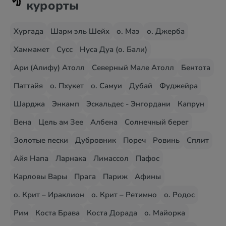
курорты
Хургада
Шарм эль Шейх
о. Маэ
о. Джерба
Хаммамет
Сусс
Нуса Дуа (о. Бали)
Ари (Алифу) Атолл
Северный Мале Атолл
Бентота
Паттайя
о. Пхукет
о. Самуи
Дубай
Фуджейра
Шарджа
Энкамп
Эскальдес - Энгордани
Капрун
Вена
Цель ам Зее
Албена
Солнечный берег
Золотые пески
Дубровник
Пореч
Ровинь
Сплит
Айя Напа
Ларнака
Лимассол
Пафос
Карловы Вары
Прага
Париж
Афины
о. Крит – Ираклион
о. Крит – Ретимно
о. Родос
Рим
Коста Брава
Коста Дорада
о. Майорка