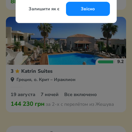
88 190 грн
за 2-х с перелётом из Жешува
Залишити як є
Звісно
9.2
3
Katrin Suites
Греция, о. Крит – Ираклион
19 августа
7 ночей
Все включено
144 230 грн
за 2-х с перелётом из Жешува