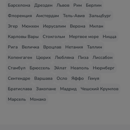
Барселона
Дрезден
Львов
Рим
Берлин
Флоренция
Амстердам
Тель-Авив
Зальцбург
Эгер
Мюнхен
Иерусалим
Верона
Милан
Карловы Вары
Стокгольм
Мертвое море
Ницца
Рига
Величка
Вроцлав
Нетания
Таллин
Копенгаген
Цюрих
Любляна
Пиза
Лиссабон
Стамбул
Брюссель
Эйлат
Неаполь
Нюрнберг
Сентендре
Варшава
Осло
Яффо
Генуя
Братислава
Закопане
Мадрид
Чешский Крумлов
Марсель
Монако