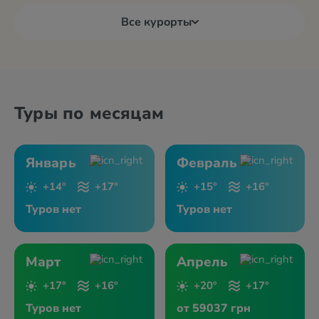
Все курорты
Туры по месяцам
Январь
Февраль
+14°
+17°
+15°
+16°
Туров нет
Туров нет
Март
Апрель
+17°
+16°
+20°
+17°
Туров нет
от 59037 грн