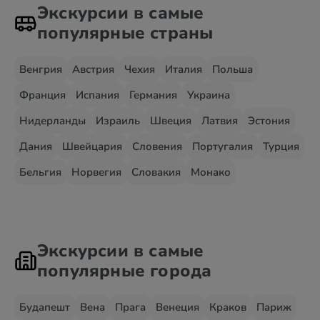
Экскурсии в самые
популярные страны
Венгрия
Австрия
Чехия
Италия
Польша
Франция
Испания
Германия
Украина
Нидерланды
Израиль
Швеция
Латвия
Эстония
Дания
Швейцария
Словения
Португалия
Турция
Бельгия
Норвегия
Словакия
Монако
Экскурсии в самые
популярные города
Будапешт
Вена
Прага
Венеция
Краков
Париж