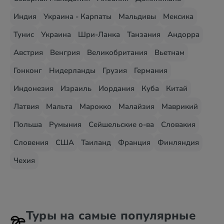
Индия
Украина - Карпаты
Мальдивы
Мексика
Тунис
Украина
Шри-Ланка
Танзания
Андорра
Австрия
Венгрия
Великобритания
Вьетнам
Гонконг
Нидерланды
Грузия
Германия
Индонезия
Израиль
Иордания
Куба
Китай
Латвия
Мальта
Марокко
Малайзия
Маврикий
Польша
Румыния
Сейшельские о-ва
Словакия
Словения
США
Таиланд
Франция
Финляндия
Чехия
Туры на самые популярные