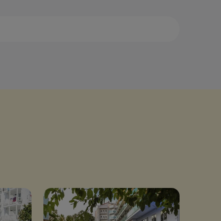
са
Дидим
аман
Измир