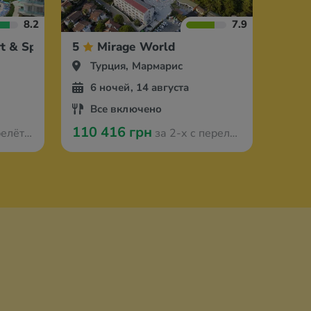
8.2
7.9
t & Spa
5
Mirage World
Турция, Мармарис
6 ночей, 14 августа
Все включено
110 416 грн
мстердама
за 2-х с перелётом из Амстердама