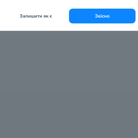
Залишити як є
Звісно