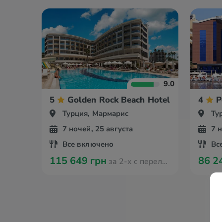
9.0
5
Golden Rock Beach Hotel
4
P
Турция, Мармарис
Ту
7 ночей, 25 августа
7 
Все включено
Вс
115 649 грн
86 2
за 2-х с перелётом из Амстердама