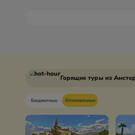
Адан
Анкара
Алания
Антали
Горящие туры
из Амсте
Бюджетные
Оптимальные