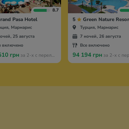
8.7
rand Pasa Hotel
5
Green Nature Resor
рция, Мармарис
Турция, Мармарис
ночей, 25 августа
7 ночей, 26 августа
е включено
Все включено
510 грн
94 194 грн
за 2-х с перелётом из Амстердама
за 2-х с перелётом из А