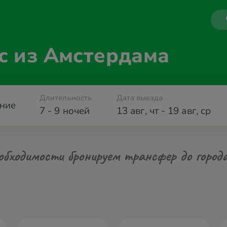
с из Амстердама
Длительность
Дата выезда
ние
7 - 9 ночей
13 авг
,
чт
-
19 авг
,
ср
обходимости бронируем трансфер до город