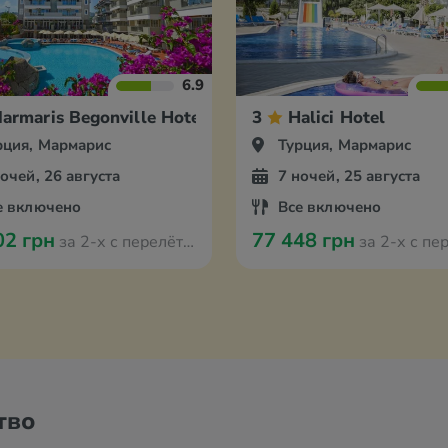
6.9
armaris Begonville Hotel
3
Halici Hotel
рция, Мармарис
Турция, Мармарис
ночей, 26 августа
7 ночей, 25 августа
е включено
Все включено
02 грн
77 448 грн
за 2-х с перелётом из Амстердама
за 2-х с перелётом из А
тво