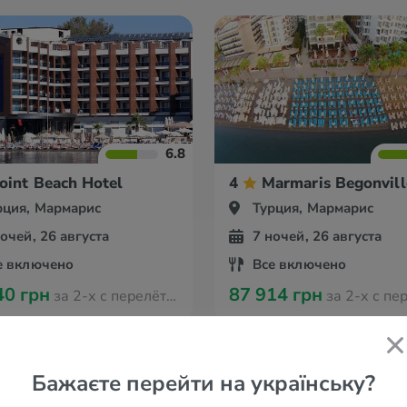
6.8
oint Beach Hotel
4
Marmaris Begonvill
рция, Мармарис
Турция, Мармарис
ночей, 26 августа
7 ночей, 26 августа
е включено
Все включено
40 грн
87 914 грн
за 2-х с перелётом из Амстердама
за 2-х с перелётом из А
Бажаєте перейти на українську?