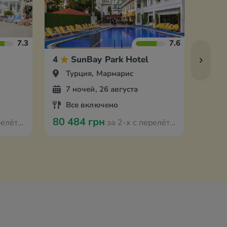
7.3
7.6
4
SunBay Park Hotel
4
Турция, Мармарис
Ту
7 ночей, 26 августа
7 
Все включено
Вс
80 484 грн
86 2
мстердама
за 2-х с перелётом из Амстердама