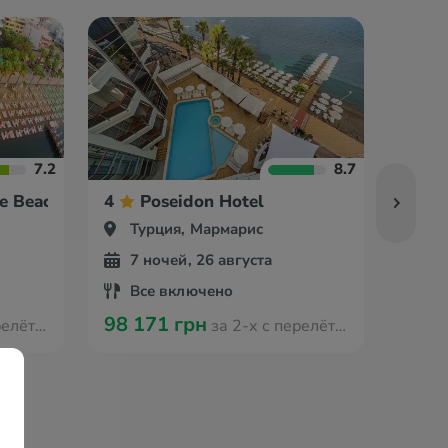
7.2
8.7
e Beach Hotel
4
Poseidon Hotel
4
Турция, Мармарис
Ту
7 ночей, 26 августа
7 
Все включено
Вс
98 171 грн
96 6
мстердама
за 2-х с перелётом из Амстердама