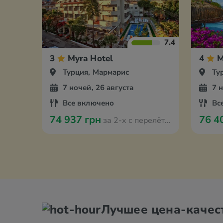
7.4
3
Myra Hotel
4
M
Турция, Мармарис
Ту
7 ночей, 26 августа
7 
Все включено
Вс
74 937 грн
76 4
за 2-х с перелётом из Амстердама
Лучшее цена-качес