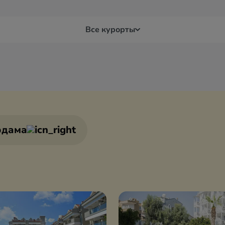
Все курорты
Белек
Бур
я
Бодрум
Дал
рдама