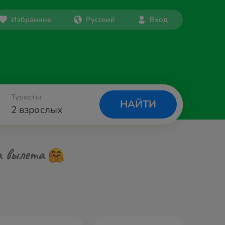
Избранное
Русский
Вход
Туристы
НАЙТИ
2 взрослых
а вылета