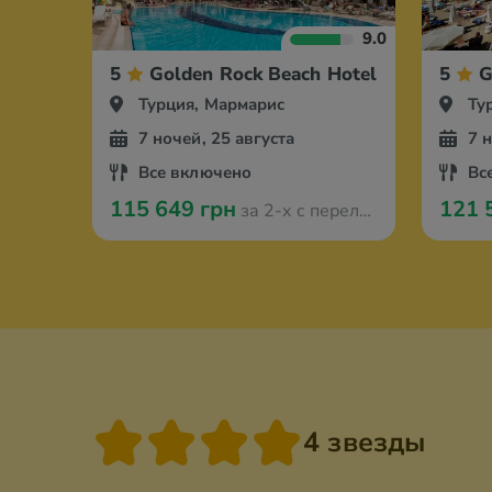
9.0
5
Golden Rock Beach Hotel
5
G
Турция, Мармарис
Ту
7 ночей, 25 августа
7 
Все включено
Вс
115 649 грн
121 
за 2-х с перелётом из Амстердама
4 звезды