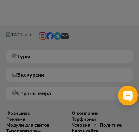
Туры
Экскурсии
Страны мира
Франшиза
О компании
Реклама
Турфирмы
и
Модули для сайтов
Условия
Политика
Туроператорам
Карта сайта
Экспорт информации