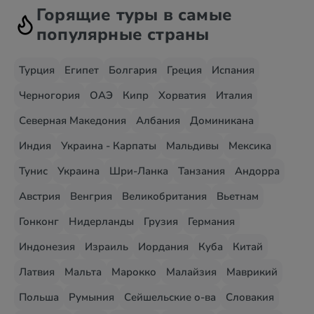
Горящие туры в самые
популярные страны
Турция
Египет
Болгария
Греция
Испания
Черногория
ОАЭ
Кипр
Хорватия
Италия
Северная Македония
Албания
Доминикана
Индия
Украина - Карпаты
Мальдивы
Мексика
Тунис
Украина
Шри-Ланка
Танзания
Андорра
Австрия
Венгрия
Великобритания
Вьетнам
Гонконг
Нидерланды
Грузия
Германия
Индонезия
Израиль
Иордания
Куба
Китай
Латвия
Мальта
Марокко
Малайзия
Маврикий
Польша
Румыния
Сейшельские о-ва
Словакия