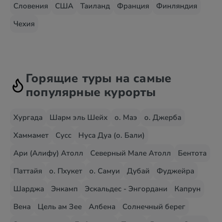
Словения
США
Таиланд
Франция
Финляндия
Чехия
Горящие туры на самые
популярные курорты
Хургада
Шарм эль Шейх
о. Маэ
о. Джерба
Хаммамет
Сусс
Нуса Дуа (о. Бали)
Ари (Алифу) Атолл
Северный Мале Атолл
Бентота
Паттайя
о. Пхукет
о. Самуи
Дубай
Фуджейра
Шарджа
Энкамп
Эскальдес - Энгордани
Капрун
Вена
Цель ам Зее
Албена
Солнечный берег