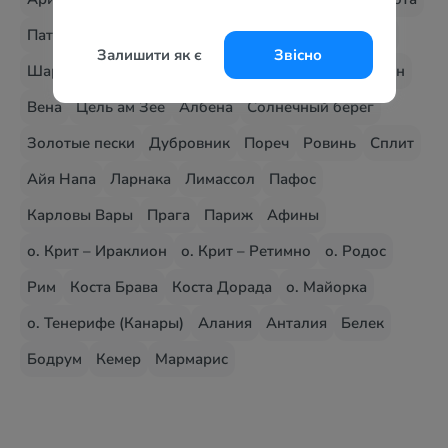
Паттайя
о. Пхукет
о. Самуи
Дубай
Фуджейра
Залишити як є
Звісно
Шарджа
Энкамп
Эскальдес - Энгордани
Капрун
Вена
Цель ам Зее
Албена
Солнечный берег
Золотые пески
Дубровник
Пореч
Ровинь
Сплит
Айя Напа
Ларнака
Лимассол
Пафос
Карловы Вары
Прага
Париж
Афины
о. Крит – Ираклион
о. Крит – Ретимно
о. Родос
Рим
Коста Брава
Коста Дорада
о. Майорка
о. Тенерифе (Канары)
Алания
Анталия
Белек
Бодрум
Кемер
Мармарис