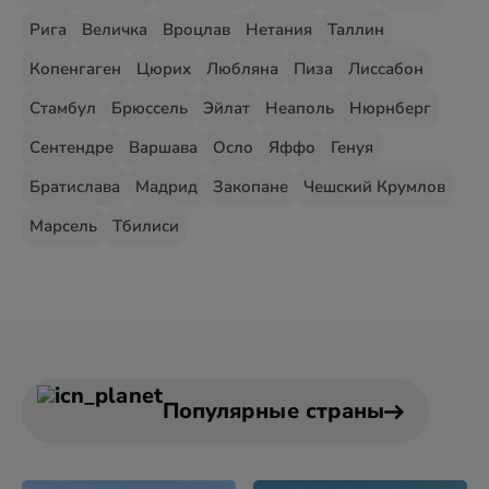
Рига
Величка
Вроцлав
Нетания
Таллин
Копенгаген
Цюрих
Любляна
Пиза
Лиссабон
Стамбул
Брюссель
Эйлат
Неаполь
Нюрнберг
Сентендре
Варшава
Осло
Яффо
Генуя
Братислава
Мадрид
Закопане
Чешский Крумлов
Марсель
Тбилиси
Популярные страны