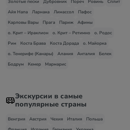
Золотые пески
Дубровник
Пореч
Ровинь
Сплит
Айя Напа
Ларнака
Лимассол
Пафос
Карловы Вары
Прага
Париж
Афины
о. Крит – Ираклион
о. Крит – Ретимно
о. Родос
Рим
Коста Брава
Коста Дорада
о. Майорка
о. Тенерифе (Канары)
Алания
Анталия
Белек
Бодрум
Кемер
Мармарис
Экскурсии в самые
популярные страны
Венгрия
Австрия
Чехия
Италия
Польша
Франция
Испания
Германия
Украина