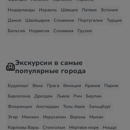
Нидерланды
Израиль
Швеция
Латвия
Эстония
Дания
Швейцария
Словения
Португалия
Турция
Бельгия
Норвегия
Словакия
Грузия
Экскурсии в самые
популярные города
Будапешт
Вена
Прага
Венеция
Краков
Париж
Барселона
Дрезден
Львов
Рим
Берлин
Флоренция
Амстердам
Тель-Авив
Зальцбург
Эгер
Мюнхен
Иерусалим
Верона
Милан
Карловы Вары
Стокгольм
Мертвое море
Ницца