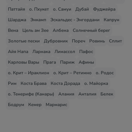
Паттайя
о. Пхукет
о. Самуи
Дубай
Фуджейра
Шарджа
Энкамп
Эскальдес - Энгордани
Капрун
Вена
Цель ам Зее
Албена
Солнечный берег
Золотые пески
Дубровник
Пореч
Ровинь
Сплит
Айя Напа
Ларнака
Лимассол
Пафос
Карловы Вары
Прага
Париж
Афины
о. Крит – Ираклион
о. Крит – Ретимно
о. Родос
Рим
Коста Брава
Коста Дорада
о. Майорка
о. Тенерифе (Канары)
Алания
Анталия
Белек
Бодрум
Кемер
Мармарис