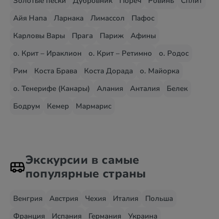
Золотые пески
Дубровник
Пореч
Ровинь
Сплит
Айя Напа
Ларнака
Лимассол
Пафос
Карловы Вары
Прага
Париж
Афины
о. Крит – Ираклион
о. Крит – Ретимно
о. Родос
Рим
Коста Брава
Коста Дорада
о. Майорка
о. Тенерифе (Канары)
Алания
Анталия
Белек
Бодрум
Кемер
Мармарис
Экскурсии в самые
популярные страны
Венгрия
Австрия
Чехия
Италия
Польша
Франция
Испания
Германия
Украина