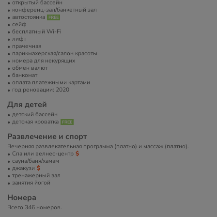
открытый бассейн
конференц-зал/банкетный зал
автостоянка
сейф
бесплатный Wi-Fi
лифт
прачечная
парикмахерская/салон красоты
номера для некурящих
обмен валют
банкомат
оплата платежными картами
год реновации: 2020
Для детей
детский бассейн
детская кроватка
Развлечение и спорт
Вечерняя развлекательная программа (платно) и массаж (платно).
Спа или велнес-центр
сауна/баня/хамам
джакузи
тренажерный зал
занятия йогой
Номера
Всего 346 номеров.