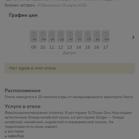
бизнес-встреч.
// Обновлено 22 марта 2025
График цен
вс
пн
вт
ср
чт
пт
сб
вс
пн
09
10
11
12
13
14
15
16
17
Август
Нет туров в этот отель
Расположение
Отель находится в 25 минутах езды от международного аэропорта Чанги.
Услуги в отеле
Факс/ксерокопирование (платно). В ресторане Si Chuan Dou Hua подают
аутентичные блюда китайской кухни, а в ресторане Ginger — блюда
китайской, малайской, индийской и перанаканской кухонь. На
территории есть мини-маркет.
ресторан
кафе/бар