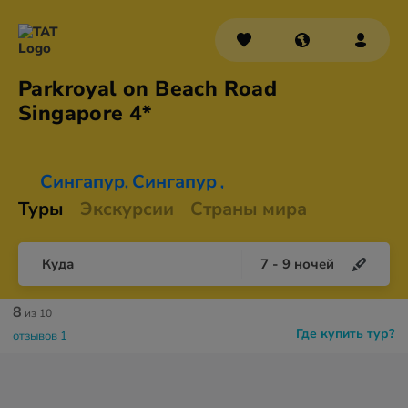
Parkroyal on Beach Road
Singapore 4*
Сингапур
Сингапур
,
,
Туры
Экскурсии
Страны мира
Куда
7
-
9
ночей
8
из 10
Где купить тур?
отзывов 1