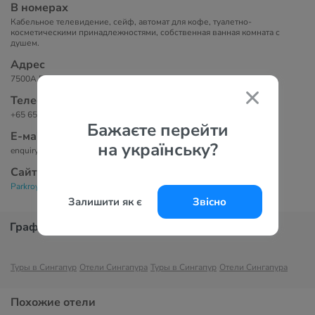
В номерах
Кабельное телевидение, сейф, автомат для кофе, туалетно-
косметическими принадлежностями, собственная ванная комната с
душем.
Адрес
7500A Beach Road, The Plaza, 199591 Сингапур, Сингапур.
Телефоны
+65 6505 5666
Бажаєте перейти
Е-маil
на українську?
enquiry.prsin@parkroyalhotels.com
Сайт
Parkroyal on Beach Road Singapore 4*
Залишити як є
Звісно
График цен
Туры в Сингапур
Отели Сингапура
Туры в Сингапур
Отели Сингапура
Похожие отели