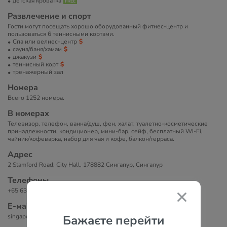
детская кроватка
Развлечение и спорт
Гости могут посещать хорошо оборудованный фитнес-центр и
пользоваться 6 теннисными кортами.
Спа или велнес-центр
сауна/баня/хамам
джакузи
теннисный корт
тренажерный зал
Номера
Всего 1252 номера.
В номерах
Телевизор, телефон, ванна/душ, фен, халат, туалетно-косметические
принадлежности, кондиционер, мини-бар, сейф, бесплатный Wi-Fi,
чайник/кофеварка, набор для чая и кофе, балкон/терраса.
Адрес
2 Stamford Road, City Hall, 178882 Сингапур, Сингапур
Телефоны
+65 6338 8585
Е-маil
singapore-stamford@swissotel.com
Бажаєте перейти