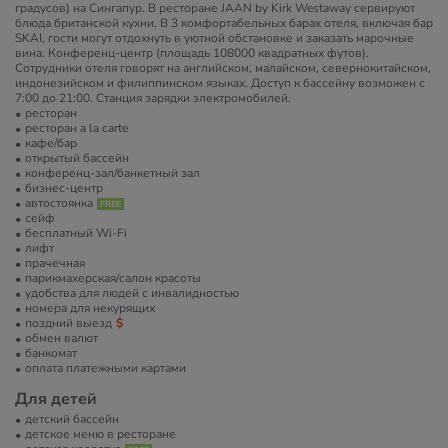
градусов) на Сингапур. В ресторане JAAN by Kirk Westaway сервируют
блюда британской кухни. В 3 комфортабельных барах отеля, включая бар
SKAI, гости могут отдохнуть в уютной обстановке и заказать марочные
вина. Конференц-центр (площадь 108000 квадратных футов).
Сотрудники отеля говорят на английском, малайском, севернокитайском,
индонезийском и филиппинском языках. Доступ к бассейну возможен с
7:00 до 21:00. Cтанция зарядки электромобилей.
ресторан
ресторан a la carte
кафе/бар
открытый бассейн
конференц-зал/банкетный зал
бизнес-центр
автостоянка
сейф
бесплатный Wi-Fi
лифт
прачечная
парикмахерская/салон красоты
удобства для людей с инвалидностью
номера для некурящих
поздний выезд
обмен валют
банкомат
оплата платежными картами
Для детей
детский бассейн
детское меню в ресторане