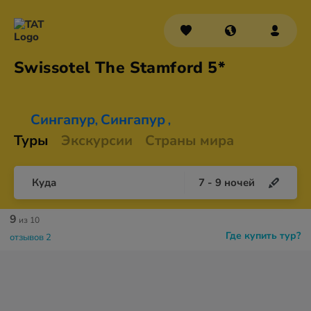
Swissotel The
Stamford 5*
Сингапур
Сингапур
,
,
Туры
Экскурсии
Страны мира
Куда
7
-
9
ночей
9
из 10
Где купить тур?
отзывов 2