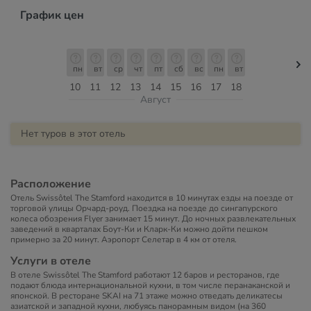
График цен
пн
вт
ср
чт
пт
сб
вс
пн
вт
10
11
12
13
14
15
16
17
18
Август
Нет туров в этот отель
Расположение
Отель Swissôtel The Stamford находится в 10 минутах езды на поезде от
торговой улицы Орчард-роуд. Поездка на поезде до сингапурского
колеса обозрения Flyer занимает 15 минут. До ночных развлекательных
заведений в кварталах Боут-Ки и Кларк-Ки можно дойти пешком
примерно за 20 минут. Аэропорт Селетар в 4 км от отеля.
Услуги в отеле
В отеле Swissôtel The Stamford работают 12 баров и ресторанов, где
подают блюда интернациональной кухни, в том числе перанаканской и
японской. В ресторане SKAI на 71 этаже можно отведать деликатесы
азиатской и западной кухни, любуясь панорамным видом (на 360