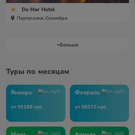
Do Mar Hotel
Португалия, Сезимбра
Больше
Туры по месяцам
Январь
Февраль
от 55169 грн
от 58372 грн
Март
Апрель