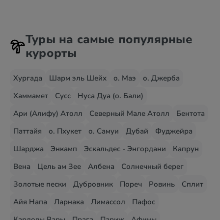
Туры на самые популярные
курорты
Хургада
Шарм эль Шейх
о. Маэ
о. Джерба
Хаммамет
Сусс
Нуса Дуа (о. Бали)
Ари (Алифу) Атолл
Северный Мале Атолл
Бентота
Паттайя
о. Пхукет
о. Самуи
Дубай
Фуджейра
Шарджа
Энкамп
Эскальдес - Энгордани
Капрун
Вена
Цель ам Зее
Албена
Солнечный берег
Золотые пески
Дубровник
Пореч
Ровинь
Сплит
Айя Напа
Ларнака
Лимассол
Пафос
Карловы Вары
Прага
Париж
Афины