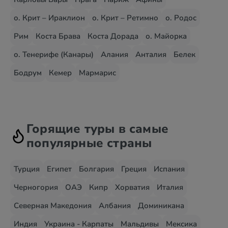
о. Крит – Ираклион
о. Крит – Ретимно
о. Родос
Рим
Коста Брава
Коста Дорада
о. Майорка
о. Тенерифе (Канары)
Алания
Анталия
Белек
Бодрум
Кемер
Мармарис
Горящие туры в самые
популярные страны
Турция
Египет
Болгария
Греция
Испания
Черногория
ОАЭ
Кипр
Хорватия
Италия
Северная Македония
Албания
Доминикана
Индия
Украина - Карпаты
Мальдивы
Мексика