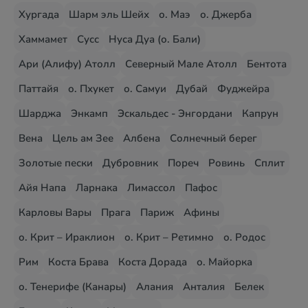
Хургада
Шарм эль Шейх
о. Маэ
о. Джерба
Хаммамет
Сусс
Нуса Дуа (о. Бали)
Ари (Алифу) Атолл
Северный Мале Атолл
Бентота
Паттайя
о. Пхукет
о. Самуи
Дубай
Фуджейра
Шарджа
Энкамп
Эскальдес - Энгордани
Капрун
Вена
Цель ам Зее
Албена
Солнечный берег
Золотые пески
Дубровник
Пореч
Ровинь
Сплит
Айя Напа
Ларнака
Лимассол
Пафос
Карловы Вары
Прага
Париж
Афины
о. Крит – Ираклион
о. Крит – Ретимно
о. Родос
Рим
Коста Брава
Коста Дорада
о. Майорка
о. Тенерифе (Канары)
Алания
Анталия
Белек