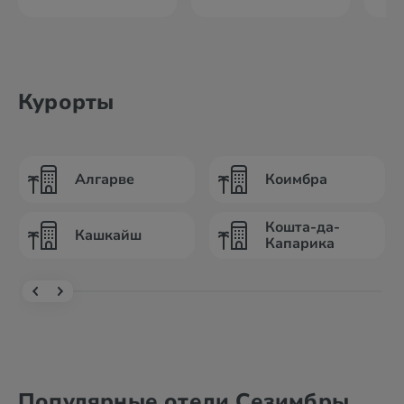
Курорты
Алгарве
Коимбра
Кошта-да-
Кашкайш
Капарика
Популярные отели Сезимбры