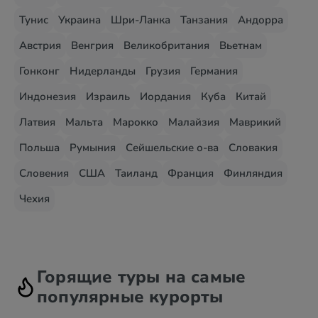
Тунис
Украина
Шри-Ланка
Танзания
Андорра
Австрия
Венгрия
Великобритания
Вьетнам
Гонконг
Нидерланды
Грузия
Германия
Индонезия
Израиль
Иордания
Куба
Китай
Латвия
Мальта
Марокко
Малайзия
Маврикий
Польша
Румыния
Сейшельские о-ва
Словакия
Словения
США
Таиланд
Франция
Финляндия
Чехия
Горящие туры на самые
популярные курорты