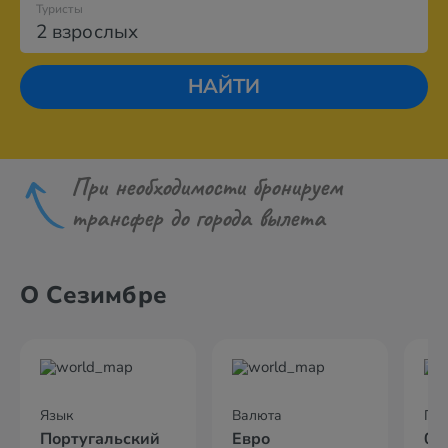
Туристы
2 взрослых
НАЙТИ
При необходимости бронируем
трансфер до города вылета
О Сезимбре
Язык
Валюта
По
Португальский
Евро
05