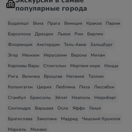
Экскурсии в самые
популярные города
Будапешт
Вена
Прага
Венеция
Краков
Париж
Барселона
Дрезден
Львов
Рим
Берлин
Флоренция
Амстердам
Тель-Авив
Зальцбург
Эгер
Мюнхен
Иерусалим
Верона
Милан
Карловы Вары
Стокгольм
Мертвое море
Ницца
Рига
Величка
Вроцлав
Нетания
Таллин
Копенгаген
Цюрих
Любляна
Пиза
Лиссабон
Стамбул
Брюссель
Эйлат
Неаполь
Нюрнберг
Сентендре
Варшава
Осло
Яффо
Генуя
Братислава
Закопане
Мадрид
Чешский Крумлов
Марсель
Монако