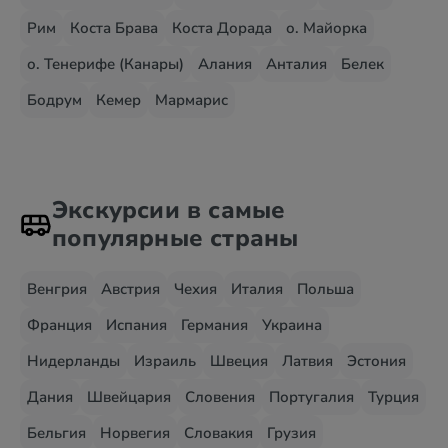
Рим
Коста Брава
Коста Дорада
о. Майорка
о. Тенерифе (Канары)
Алания
Анталия
Белек
Бодрум
Кемер
Мармарис
Экскурсии в самые
популярные страны
Венгрия
Австрия
Чехия
Италия
Польша
Франция
Испания
Германия
Украина
Нидерланды
Израиль
Швеция
Латвия
Эстония
Дания
Швейцария
Словения
Португалия
Турция
Бельгия
Норвегия
Словакия
Грузия