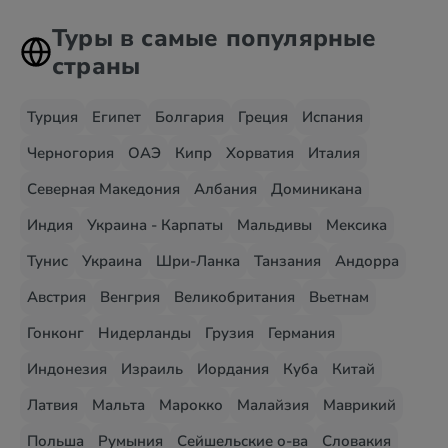
Туры в самые популярные
страны
Турция
Египет
Болгария
Греция
Испания
Черногория
ОАЭ
Кипр
Хорватия
Италия
Северная Македония
Албания
Доминикана
Индия
Украина - Карпаты
Мальдивы
Мексика
Тунис
Украина
Шри-Ланка
Танзания
Андорра
Австрия
Венгрия
Великобритания
Вьетнам
Гонконг
Нидерланды
Грузия
Германия
Индонезия
Израиль
Иордания
Куба
Китай
Латвия
Мальта
Марокко
Малайзия
Маврикий
Польша
Румыния
Сейшельские о-ва
Словакия