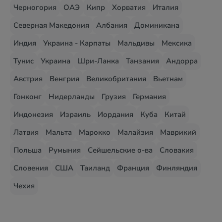
Черногория
ОАЭ
Кипр
Хорватия
Италия
Северная Македония
Албания
Доминикана
Индия
Украина - Карпаты
Мальдивы
Мексика
Тунис
Украина
Шри-Ланка
Танзания
Андорра
Австрия
Венгрия
Великобритания
Вьетнам
Гонконг
Нидерланды
Грузия
Германия
Индонезия
Израиль
Иордания
Куба
Китай
Латвия
Мальта
Марокко
Малайзия
Маврикий
Польша
Румыния
Сейшельские о-ва
Словакия
Словения
США
Таиланд
Франция
Финляндия
Чехия