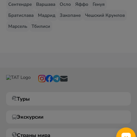
Сентендре
Варшава
Осло
Яффо
Генуя
Братислава
Мадрид
Закопане
Чешский Крумлов
Марсель
Тбилиси
Туры
Экскурсии
Страны мира