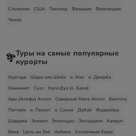
Словения
США
Таиланд
Франция
Финляндия
Чехия
Туры на самые популярные
курорты
Хургада
Шарм эль Шейх
о. Маэ
о. Джерба
Хаммамет
Сусс
Нуса Дуа (о. Бали)
Ари (Алифу) Атолл
Северный Мале Атолл
Бентота
Паттайя
о. Пхукет
о. Самуи
Дубай
Фуджейра
Шарджа
Энкамп
Эскальдес - Энгордани
Капрун
Вена
Цель ам Зее
Албена
Солнечный берег