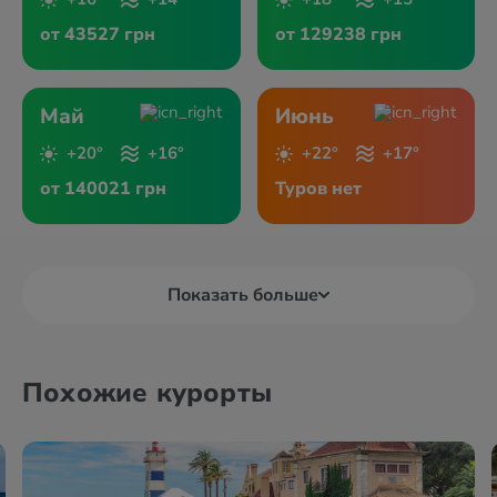
от 43527 грн
от 129238 грн
Май
Июнь
+20°
+16°
+22°
+17°
от 140021 грн
Туров нет
Показать больше
Похожие курорты