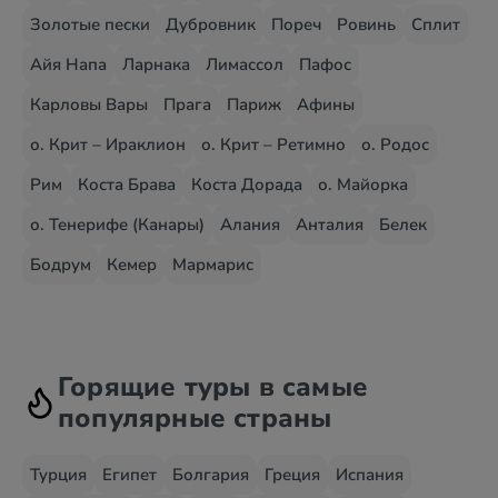
Золотые пески
Дубровник
Пореч
Ровинь
Сплит
Айя Напа
Ларнака
Лимассол
Пафос
Карловы Вары
Прага
Париж
Афины
о. Крит – Ираклион
о. Крит – Ретимно
о. Родос
Рим
Коста Брава
Коста Дорада
о. Майорка
о. Тенерифе (Канары)
Алания
Анталия
Белек
Бодрум
Кемер
Мармарис
Горящие туры в самые
популярные страны
Турция
Египет
Болгария
Греция
Испания