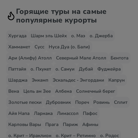
Горящие туры на самые
популярные курорты
Хургада
Шарм эль Шейх
о. Маэ
о. Джерба
Хаммамет
Сусс
Нуса Дуа (о. Бали)
Ари (Алифу) Атолл
Северный Мале Атолл
Бентота
Паттайя
о. Пхукет
о. Самуи
Дубай
Фуджейра
Шарджа
Энкамп
Эскальдес - Энгордани
Капрун
Вена
Цель ам Зее
Албена
Солнечный берег
Золотые пески
Дубровник
Пореч
Ровинь
Сплит
Айя Напа
Ларнака
Лимассол
Пафос
Карловы Вары
Прага
Париж
Афины
о. Крит – Ираклион
о. Крит – Ретимно
о. Родос