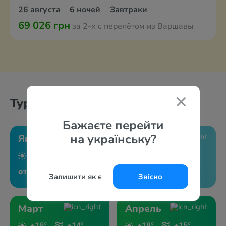
26 августа
6 ночей
Завтраки
69 026 грн
за 2-х с перелётом из Варшавы
Туры по месяцам
Бажаєте перейти
на українську?
Январь
Февраль
+15°
+15°
+15°
+14°
от 33021 грн
от 38268 грн
Залишити як є
Звісно
Март
Апрель
+16°
+14°
+18°
+15°