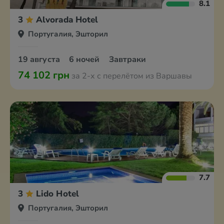
8.1
3
Alvorada Hotel
Португалия, Эшторил
19 августа
6 ночей
Завтраки
74 102 грн
за 2-х с перелётом из Варшавы
7.7
3
Lido Hotel
Португалия, Эшторил