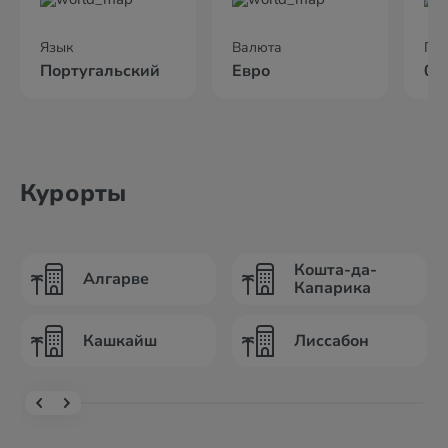
Язык
Валюта
По
Португальский
Евро
05
Курорты
Кошта-да-
Алгарве
Капарика
Кашкайш
Лиссабон