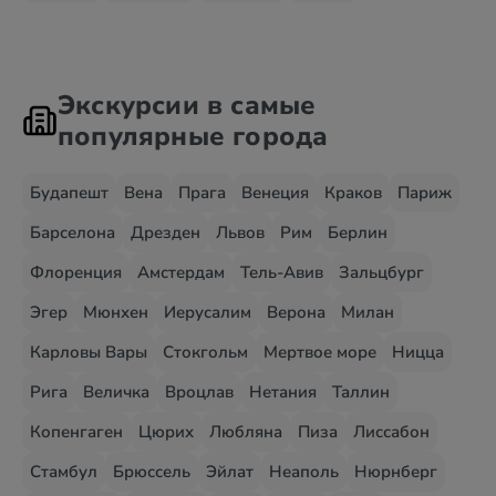
Экскурсии в самые
популярные города
Будапешт
Вена
Прага
Венеция
Краков
Париж
Барселона
Дрезден
Львов
Рим
Берлин
Флоренция
Амстердам
Тель-Авив
Зальцбург
Эгер
Мюнхен
Иерусалим
Верона
Милан
Карловы Вары
Стокгольм
Мертвое море
Ницца
Рига
Величка
Вроцлав
Нетания
Таллин
Копенгаген
Цюрих
Любляна
Пиза
Лиссабон
Стамбул
Брюссель
Эйлат
Неаполь
Нюрнберг