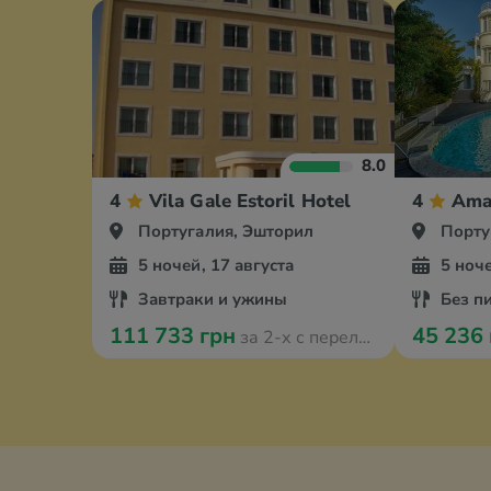
8.0
4
Vila Gale Estoril Hotel
4
Amaz
Португалия, Эшторил
Порту
5 ночей, 17 августа
5 ноче
Завтраки и ужины
Без п
111 733 грн
45 236
за 2-х с перелётом