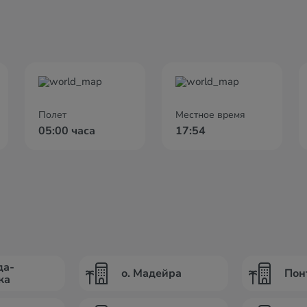
Полет
Местное время
05:00 часа
17:54
да-
о. Мадейра
Пон
ка