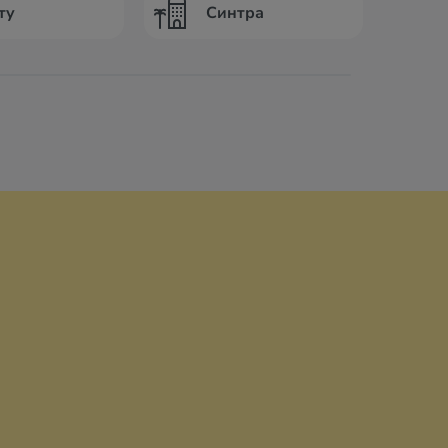
ту
Синтра