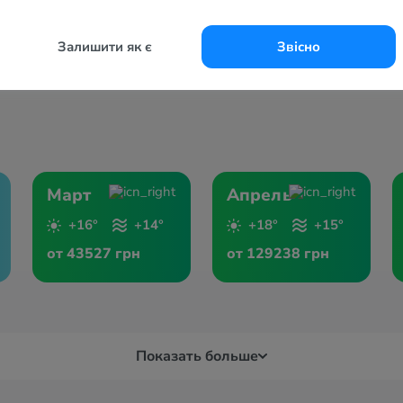
Залишити як є
Звісно
Март
Апрель
+16°
+14°
+18°
+15°
от 43527 грн
от 129238 грн
Показать больше