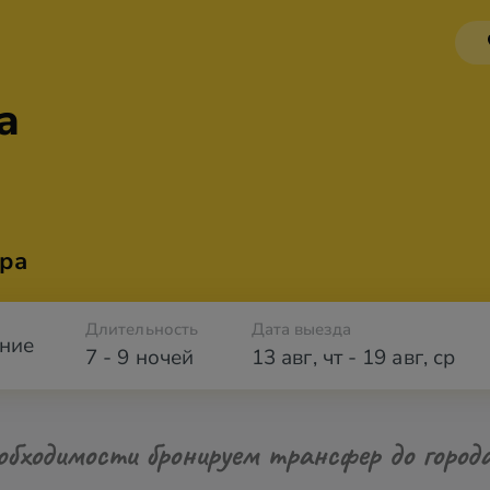
а
ра
Длительность
Дата выезда
ние
7 - 9 ночей
13 авг
,
чт
-
19 авг
,
ср
обходимости бронируем трансфер до город