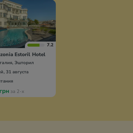
7.2
onia Estoril Hotel
галия, Эшторил
й, 31 августа
итания
 грн
за 2-х