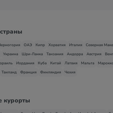
 страны
Черногория
ОАЭ
Кипр
Хорватия
Италия
Северная Мак
Украина
Шри-Ланка
Танзания
Андорра
Австрия
Вен
зраиль
Иордания
Куба
Китай
Латвия
Мальта
Марокк
Таиланд
Франция
Финляндия
Чехия
е курорты