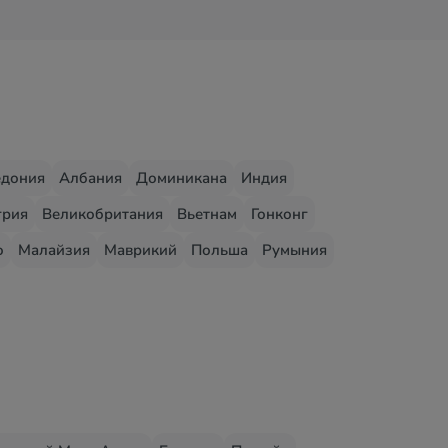
едония
Албания
Доминикана
Индия
грия
Великобритания
Вьетнам
Гонконг
о
Малайзия
Маврикий
Польша
Румыния