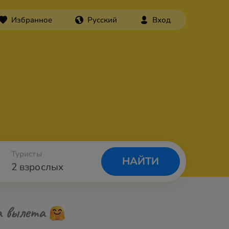
Избранное
Русский
Вход
Туристы
НАЙТИ
2 взрослых
а вылета