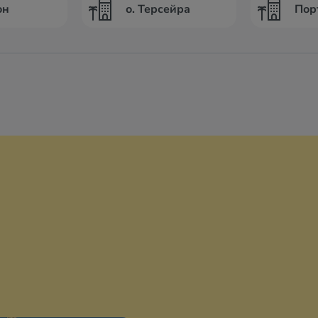
он
о. Терсейра
Пор