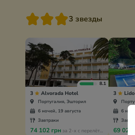
3 звезды
8.1
3
Alvorada Hotel
3
Lido
Португалия, Эшторил
Порту
6 ночей, 19 августа
6 ноче
Завтраки
Завтр
74 102 грн
69 026
за 2-х с перелётом