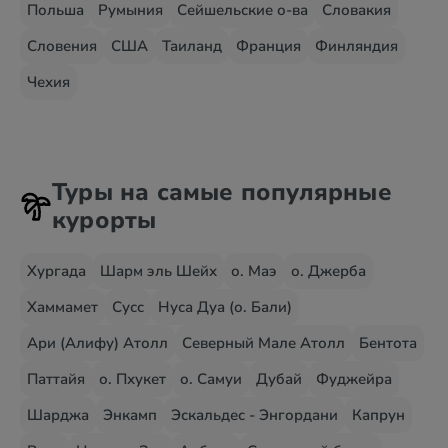
Польша
Румыния
Сейшельские о-ва
Словакия
Словения
США
Таиланд
Франция
Финляндия
Чехия
Туры на самые популярные
курорты
Хургада
Шарм эль Шейх
о. Маэ
о. Джерба
Хаммамет
Сусс
Нуса Дуа (о. Бали)
Ари (Алифу) Атолл
Северный Мале Атолл
Бентота
Паттайя
о. Пхукет
о. Самуи
Дубай
Фуджейра
Шарджа
Энкамп
Эскальдес - Энгордани
Капрун