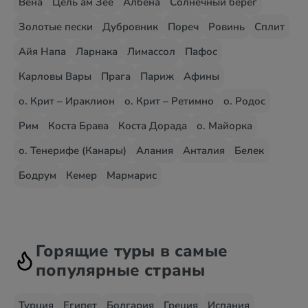
Вена
Цель ам Зее
Албена
Солнечный берег
Золотые пески
Дубровник
Пореч
Ровинь
Сплит
Айя Напа
Ларнака
Лимассол
Пафос
Карловы Вары
Прага
Париж
Афины
о. Крит – Ираклион
о. Крит – Ретимно
о. Родос
Рим
Коста Брава
Коста Дорада
о. Майорка
о. Тенерифе (Канары)
Алания
Анталия
Белек
Бодрум
Кемер
Мармарис
Горящие туры в самые
популярные страны
Турция
Египет
Болгария
Греция
Испания