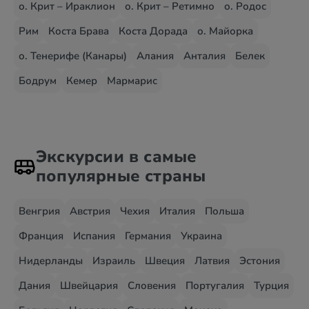
о. Крит – Ираклион
о. Крит – Ретимно
о. Родос
Рим
Коста Брава
Коста Дорада
о. Майорка
о. Тенерифе (Канары)
Алания
Анталия
Белек
Бодрум
Кемер
Мармарис
Экскурсии в самые
популярные страны
Венгрия
Австрия
Чехия
Италия
Польша
Франция
Испания
Германия
Украина
Нидерланды
Израиль
Швеция
Латвия
Эстония
Дания
Швейцария
Словения
Португалия
Турция