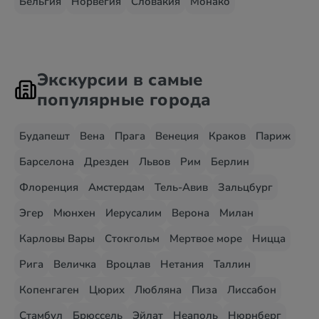
Бельгия
Норвегия
Словакия
Монако
Экскурсии в самые
популярные города
Будапешт
Вена
Прага
Венеция
Краков
Париж
Барселона
Дрезден
Львов
Рим
Берлин
Флоренция
Амстердам
Тель-Авив
Зальцбург
Эгер
Мюнхен
Иерусалим
Верона
Милан
Карловы Вары
Стокгольм
Мертвое море
Ницца
Рига
Величка
Вроцлав
Нетания
Таллин
Копенгаген
Цюрих
Любляна
Пиза
Лиссабон
Стамбул
Брюссель
Эйлат
Неаполь
Нюрнберг