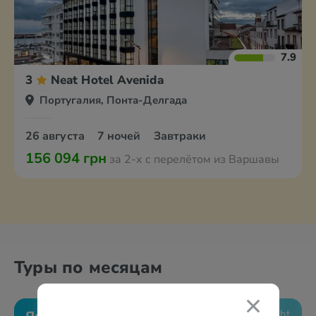
7.9
3
Neat Hotel Avenida
Португалия, Понта-Делгада
26 августа
7 ночей
Завтраки
156 094 грн
за 2-х с перелётом из Варшавы
Туры по месяцам