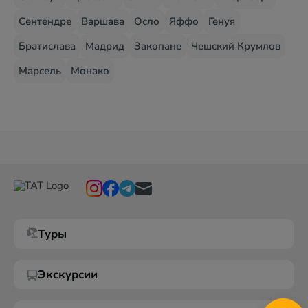
Сентендре
Варшава
Осло
Яффо
Генуя
Братислава
Мадрид
Закопане
Чешский Крумлов
Марсель
Монако
Туры
Экскурсии