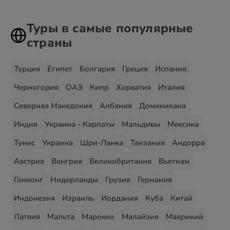
Туры в самые популярные
страны
Турция
Египет
Болгария
Греция
Испания
Черногория
ОАЭ
Кипр
Хорватия
Италия
Северная Македония
Албания
Доминикана
Индия
Украина - Карпаты
Мальдивы
Мексика
Тунис
Украина
Шри-Ланка
Танзания
Андорра
Австрия
Венгрия
Великобритания
Вьетнам
Гонконг
Нидерланды
Грузия
Германия
Индонезия
Израиль
Иордания
Куба
Китай
Латвия
Мальта
Марокко
Малайзия
Маврикий