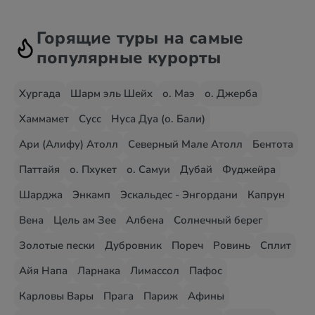
Горящие туры на самые
популярные курорты
Хургада
Шарм эль Шейх
о. Маэ
о. Джерба
Хаммамет
Сусс
Нуса Дуа (о. Бали)
Ари (Алифу) Атолл
Северный Мале Атолл
Бентота
Паттайя
о. Пхукет
о. Самуи
Дубай
Фуджейра
Шарджа
Энкамп
Эскальдес - Энгордани
Капрун
Вена
Цель ам Зее
Албена
Солнечный берег
Золотые пески
Дубровник
Пореч
Ровинь
Сплит
Айя Напа
Ларнака
Лимассол
Пафос
Карловы Вары
Прага
Париж
Афины