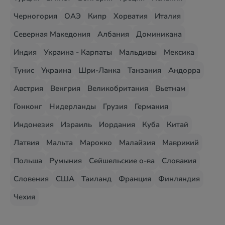
Черногория
ОАЭ
Кипр
Хорватия
Италия
Северная Македония
Албания
Доминикана
Индия
Украина - Карпаты
Мальдивы
Мексика
Тунис
Украина
Шри-Ланка
Танзания
Андорра
Австрия
Венгрия
Великобритания
Вьетнам
Гонконг
Нидерланды
Грузия
Германия
Индонезия
Израиль
Иордания
Куба
Китай
Латвия
Мальта
Марокко
Малайзия
Маврикий
Польша
Румыния
Сейшельские о-ва
Словакия
Словения
США
Таиланд
Франция
Финляндия
Чехия