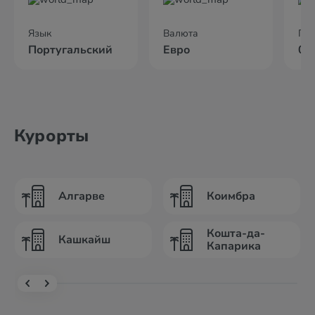
Язык
Валюта
По
Португальский
Евро
05
Курорты
Алгарве
Коимбра
Кошта-да-
Кашкайш
Капарика