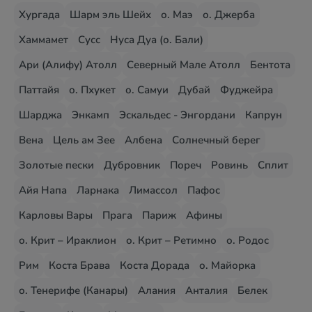
Хургада
Шарм эль Шейх
о. Маэ
о. Джерба
Хаммамет
Сусс
Нуса Дуа (о. Бали)
Ари (Алифу) Атолл
Северный Мале Атолл
Бентота
Паттайя
о. Пхукет
о. Самуи
Дубай
Фуджейра
Шарджа
Энкамп
Эскальдес - Энгордани
Капрун
Вена
Цель ам Зее
Албена
Солнечный берег
Золотые пески
Дубровник
Пореч
Ровинь
Сплит
Айя Напа
Ларнака
Лимассол
Пафос
Карловы Вары
Прага
Париж
Афины
о. Крит – Ираклион
о. Крит – Ретимно
о. Родос
Рим
Коста Брава
Коста Дорада
о. Майорка
о. Тенерифе (Канары)
Алания
Анталия
Белек