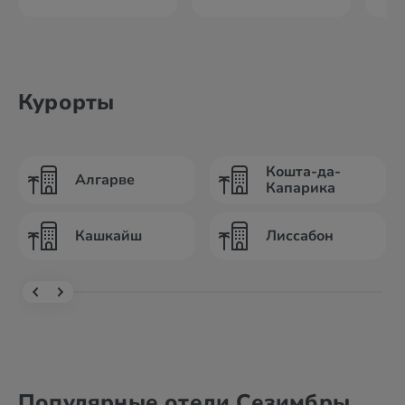
Курорты
Кошта-да-
Алгарве
Капарика
Кашкайш
Лиссабон
Популярные отели Сезимбры