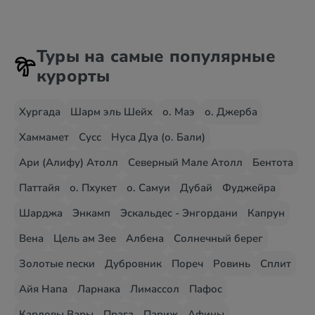
Туры на самые популярные
курорты
Хургада
Шарм эль Шейх
о. Маэ
о. Джерба
Хаммамет
Сусс
Нуса Дуа (о. Бали)
Ари (Алифу) Атолл
Северный Мале Атолл
Бентота
Паттайя
о. Пхукет
о. Самуи
Дубай
Фуджейра
Шарджа
Энкамп
Эскальдес - Энгордани
Капрун
Вена
Цель ам Зее
Албена
Солнечный берег
Золотые пески
Дубровник
Пореч
Ровинь
Сплит
Айя Напа
Ларнака
Лимассол
Пафос
Карловы Вары
Прага
Париж
Афины