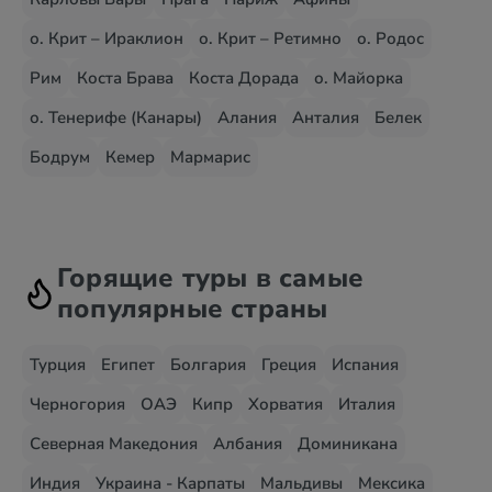
о. Крит – Ираклион
о. Крит – Ретимно
о. Родос
Рим
Коста Брава
Коста Дорада
о. Майорка
о. Тенерифе (Канары)
Алания
Анталия
Белек
Бодрум
Кемер
Мармарис
Горящие туры в самые
популярные страны
Турция
Египет
Болгария
Греция
Испания
Черногория
ОАЭ
Кипр
Хорватия
Италия
Северная Македония
Албания
Доминикана
Индия
Украина - Карпаты
Мальдивы
Мексика