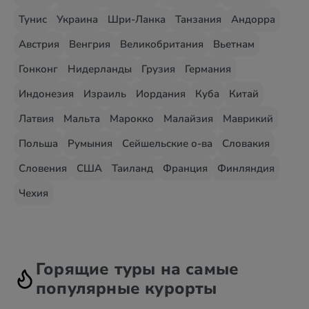
Тунис
Украина
Шри-Ланка
Танзания
Андорра
Австрия
Венгрия
Великобритания
Вьетнам
Гонконг
Нидерланды
Грузия
Германия
Индонезия
Израиль
Иордания
Куба
Китай
Латвия
Мальта
Марокко
Малайзия
Маврикий
Польша
Румыния
Сейшельские о-ва
Словакия
Словения
США
Таиланд
Франция
Финляндия
Чехия
Горящие туры на самые
популярные курорты