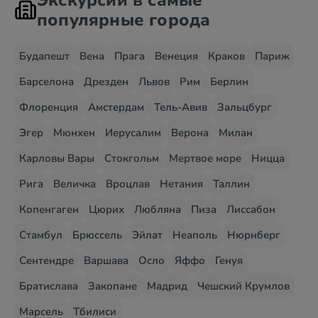
Экскурсии в самые
популярные города
Будапешт
Вена
Прага
Венеция
Краков
Париж
Барселона
Дрезден
Львов
Рим
Берлин
Флоренция
Амстердам
Тель-Авив
Зальцбург
Эгер
Мюнхен
Иерусалим
Верона
Милан
Карловы Вары
Стокгольм
Мертвое море
Ницца
Рига
Величка
Вроцлав
Нетания
Таллин
Копенгаген
Цюрих
Любляна
Пиза
Лиссабон
Стамбул
Брюссель
Эйлат
Неаполь
Нюрнберг
Сентендре
Варшава
Осло
Яффо
Генуя
Братислава
Закопане
Мадрид
Чешский Крумлов
Марсель
Тбилиси