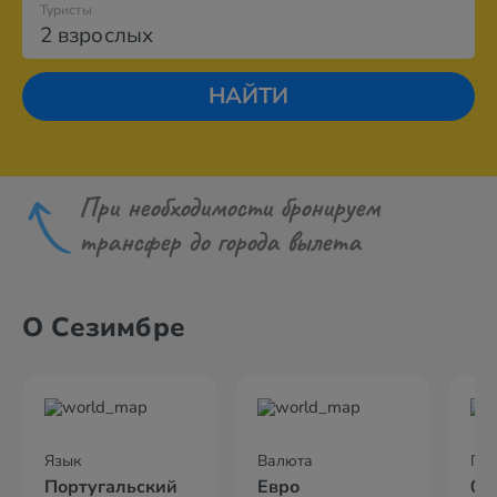
Туристы
2 взрослых
НАЙТИ
При необходимости бронируем
трансфер до города вылета
О Сезимбре
Язык
Валюта
По
Португальский
Евро
05