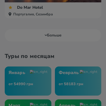
Do Mar Hotel
Португалия, Сезимбра
Больше
Туры по месяцам
Январь
Февраль
от 54990 грн
от 58183 грн
Март
Апрель