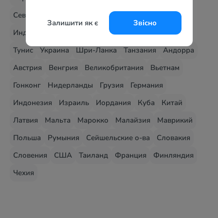
Северная Македония
Албания
Доминикана
Залишити як є
Звісно
Индия
Украина - Карпаты
Мальдивы
Мексика
Тунис
Украина
Шри-Ланка
Танзания
Андорра
Австрия
Венгрия
Великобритания
Вьетнам
Гонконг
Нидерланды
Грузия
Германия
Индонезия
Израиль
Иордания
Куба
Китай
Латвия
Мальта
Марокко
Малайзия
Маврикий
Польша
Румыния
Сейшельские о-ва
Словакия
Словения
США
Таиланд
Франция
Финляндия
Чехия