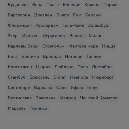
Будапешт
Вена
Прага
Венеция
Краков
Париж
Барселона
Дрезден
Львов
Рим
Берлин
Флоренция
Амстердам
Тель-Авив
Зальцбург
Эгер
Мюнхен
Иерусалим
Верона
Милан
Карловы Вары
Стокгольм
Мертвое море
Ницца
Рига
Величка
Вроцлав
Нетания
Таллин
Копенгаген
Цюрих
Любляна
Пиза
Лиссабон
Стамбул
Брюссель
Эйлат
Неаполь
Нюрнберг
Сентендре
Варшава
Осло
Яффо
Генуя
Братислава
Закопане
Мадрид
Чешский Крумлов
Марсель
Тбилиси