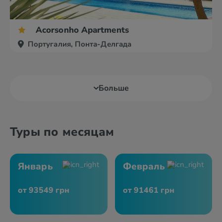
Acorsonho Apartments
Португалия, Понта-Делгада
Больше
Туры по месяцам
Январь
Февраль
от 93549 грн
от 91461 грн