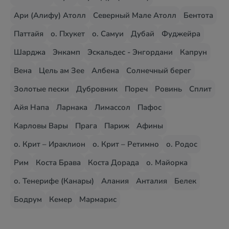
Ари (Алифу) Атолл
Северный Мале Атолл
Бентота
Паттайя
о. Пхукет
о. Самуи
Дубай
Фуджейра
Шарджа
Энкамп
Эскальдес - Энгордани
Капрун
Вена
Цель ам Зее
Албена
Солнечный берег
Золотые пески
Дубровник
Пореч
Ровинь
Сплит
Айя Напа
Ларнака
Лимассол
Пафос
Карловы Вары
Прага
Париж
Афины
о. Крит – Ираклион
о. Крит – Ретимно
о. Родос
Рим
Коста Брава
Коста Дорада
о. Майорка
о. Тенерифе (Канары)
Алания
Анталия
Белек
Бодрум
Кемер
Мармарис