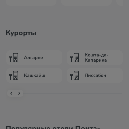
Курорты
Кошта-да-
Алгарве
Капарика
Кашкайш
Лиссабон
Популярные отели Понта-