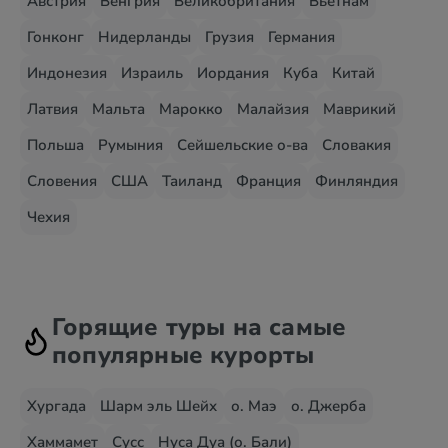
Австрия
Венгрия
Великобритания
Вьетнам
Гонконг
Нидерланды
Грузия
Германия
Индонезия
Израиль
Иордания
Куба
Китай
Латвия
Мальта
Марокко
Малайзия
Маврикий
Польша
Румыния
Сейшельские о-ва
Словакия
Словения
США
Таиланд
Франция
Финляндия
Чехия
Горящие туры на самые
популярные курорты
Хургада
Шарм эль Шейх
о. Маэ
о. Джерба
Хаммамет
Сусс
Нуса Дуа (о. Бали)