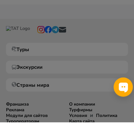
Туры
Экскурсии
Страны мира
Франшиза
О компании
Реклама
Турфирмы
и
Модули для сайтов
Условия
Политика
Туроператорам
Карта сайта
Экспорт информации