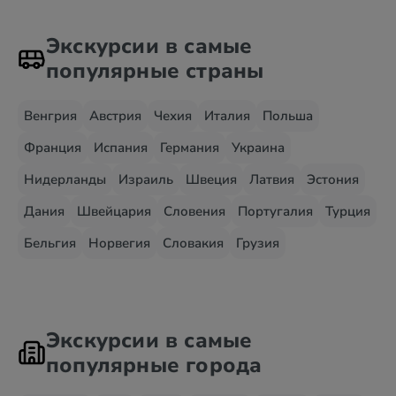
Экскурсии в самые
популярные страны
Венгрия
Австрия
Чехия
Италия
Польша
Франция
Испания
Германия
Украина
Нидерланды
Израиль
Швеция
Латвия
Эстония
Дания
Швейцария
Словения
Португалия
Турция
Бельгия
Норвегия
Словакия
Грузия
Экскурсии в самые
популярные города