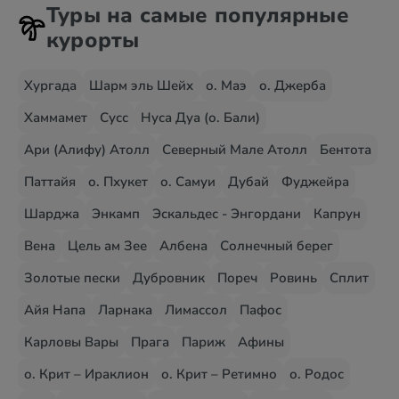
Туры на самые популярные
курорты
Хургада
Шарм эль Шейх
о. Маэ
о. Джерба
Хаммамет
Сусс
Нуса Дуа (о. Бали)
Ари (Алифу) Атолл
Северный Мале Атолл
Бентота
Паттайя
о. Пхукет
о. Самуи
Дубай
Фуджейра
Шарджа
Энкамп
Эскальдес - Энгордани
Капрун
Вена
Цель ам Зее
Албена
Солнечный берег
Золотые пески
Дубровник
Пореч
Ровинь
Сплит
Айя Напа
Ларнака
Лимассол
Пафос
Карловы Вары
Прага
Париж
Афины
о. Крит – Ираклион
о. Крит – Ретимно
о. Родос