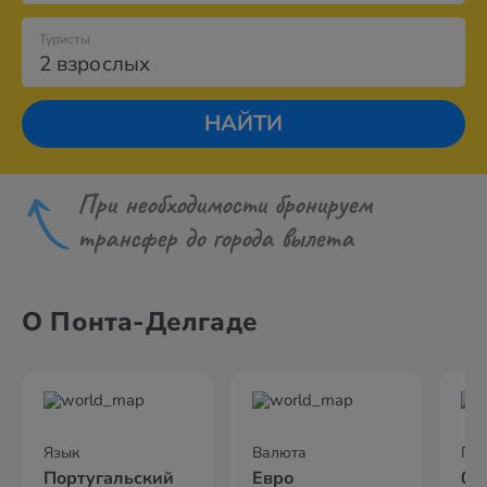
Туристы
2 взрослых
НАЙТИ
При необходимости бронируем
трансфер до города вылета
О Понта-Делгаде
Язык
Валюта
По
Португальский
Евро
05