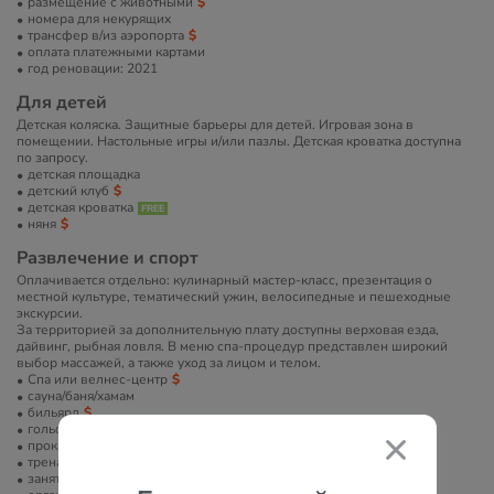
размещение с животными
номера для некурящих
трансфер в/из аэропорта
оплата платежными картами
год реновации: 2021
Для детей
Детская коляска. Защитные барьеры для детей. Игровая зона в
помещении. Настольные игры и/или пазлы. Детская кроватка доступна
по запросу.
детская площадка
детский клуб
детская кроватка
няня
Развлечение и спорт
Оплачивается отдельно: кулинарный мастер-класс, презентация о
местной культуре, тематический ужин, велосипедные и пешеходные
экскурсии.
За территорией за дополнительную плату доступны верховая езда,
дайвинг, рыбная ловля. В меню спа-процедур представлен широкий
выбор массажей, а также уход за лицом и телом.
Спа или велнес-центр
сауна/баня/хамам
бильярд
гольф
прокат велосипедов
тренажерный зал
занятия йогой