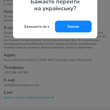
Бажаєте перейти
организация экскурсий
служба организации торжеств
на українську?
Номера
35 номеров. Типы номеров: одноместный и двухместный стандарт,
делюкс, полулюкс, семейный, бунгало.
Залишити як є
Звісно
В номерах
Кондиционер, телевизор с плоским экраном, сейф, мини-бар, рабочий
стол, ванная комната с душем, туалетно-косметические принадлежности,
постельное белье (платно), полотенца (платно), фен. В специальных
номерах для маломобильных гостей предусмотрены: шнур/кнопка
вызова помощи в ванной, низкая раковина, туалет с поручнями.
Адрес
Rua da Senhora da Rosa 3, 9500-449 Понта-Делгада, Португалия
Телефоны
+351 296 100 900
Е-маil
sales@senhoradarosa.com
Сайт
Senhora da Rosa Tradition & Nature 4*