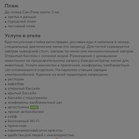
Пляж
До пляжа Сан-Роке около 2 км.
третья и дальше
городской пляж
песчаный пляж
Услуги в отеле
Круглосуточная стойка регистрации, доставка еды и напитков в номер,
специальные диетические меню (по запросу). Для гостей сервируется
завтрак «шведский стол», завтрак по меню или континентальный завтрак.
Открытый бассейн с соленой водой. Размещение с домашними
животными по предварительному запросу (предусмотрены миски для
животных). Услуги химчистки и прачечной, конференц-зал/банкетный
зал оплачиваются отдельно. На парковке станция зарядки
электромобилей. Курение на всей территории запрещено.
ресторан
кафе/бар
открытый бассейн
крытый бассейн
бассейн с подогревом
конференц-зал/банкетный зал
автостоянка
прокат автомобилей
сейф
бесплатный Wi-Fi
прачечная
парикмахерская/салон красоты
удобства для людей с инвалидностью