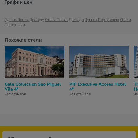
График цен
Туры в Понта-Делгаду
Отели Понта-Делгады
Туры в Португалию
Отели
Португалии
Похожие отели
Gale Collection Sao Miguel
VIP Executive Azores Hotel
T
Vila 4*
4*
Ho
нет отзывов
нет отзывов
не