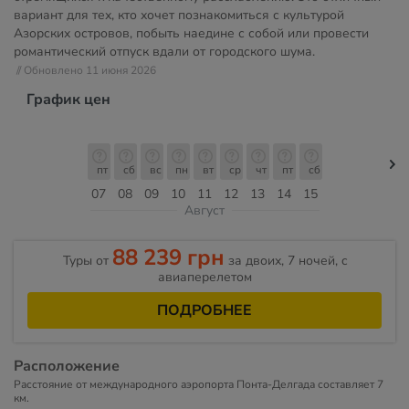
вариант для тех, кто хочет познакомиться с культурой
Азорских островов, побыть наедине с собой или провести
романтический отпуск вдали от городского шума.
// Обновлено 11 июня 2026
График цен
пт
сб
вс
пн
вт
ср
чт
пт
сб
07
08
09
10
11
12
13
14
15
Август
88 239 грн
Туры от
за двоих, 7 ночей, c
авиаперелетом
ПОДРОБНЕЕ
Расположение
Расстояние от международного аэропорта Понта-Делгада составляет 7
км.