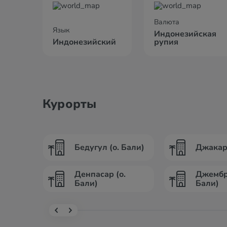
Валюта
Язык
Индонезийская
Индонезийский
рупия
Курорты
Бедугул (о. Бали)
Джакарт
Денпасар (о.
Джембр
Бали)
Бали)