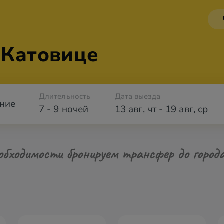
 Катовице
Длительность
Дата выезда
ние
7 - 9 ночей
13 авг
,
чт
-
19 авг
,
ср
обходимости бронируем трансфер до город