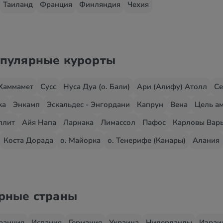
Таиланд
Франция
Финляндия
Чехия
опулярные курорты
Хаммамет
Сусс
Нуса Дуа (о. Бали)
Ари (Алифу) Атолл
Се
жа
Энкамп
Эскальдес - Энгордани
Капрун
Вена
Цель ам
плит
Айя Напа
Ларнака
Лимассол
Пафос
Карловы Вар
Коста Дорада
о. Майорка
о. Тенерифе (Канары)
Алания
ярные страны
ранция
Испания
Германия
Украина
Нидерланды
Израи