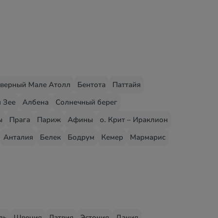
верный Мале Атолл
Бентота
Паттайя
 Зее
Албена
Солнечный берег
ы
Прага
Париж
Афины
о. Крит – Ираклион
Анталия
Белек
Бодрум
Кемер
Мармарис
ль
Швеция
Латвия
Эстония
Дания