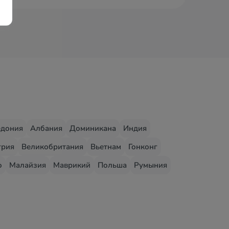
едония
Албания
Доминикана
Индия
грия
Великобритания
Вьетнам
Гонконг
о
Малайзия
Маврикий
Польша
Румыния