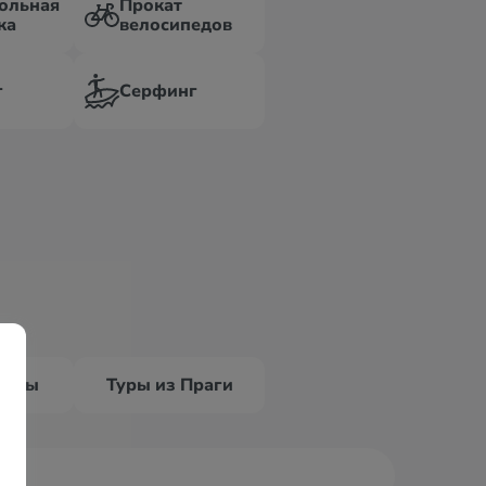
ольная
Прокат
ка
велосипедов
г
Серфинг
Вены
Туры из Праги