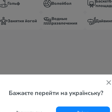
Баскетб
Гольф
Волейбол
площад
Водные
Занятия йогой
Дайвин
развлечения
Туры из Граца
Туры из Зальцбурга
Туры из 
Бажаєте перейти на українську?
Все курорты