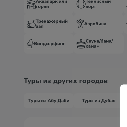
Аквапарк или
Теннисный
горки
корт
Тренажерный
Аэробика
зал
Сауна/баня/
Виндсерфинг
хамам
Туры из других городов
Туры из Абу Даби
Туры из Дубая