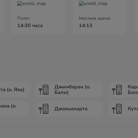
Полет
Местное время
14:30 часа
14:13
Джимбаран (о.
Кар
а (о. Ява)
Бали)
Бал
ана (о.
Джокьякарта
Кута