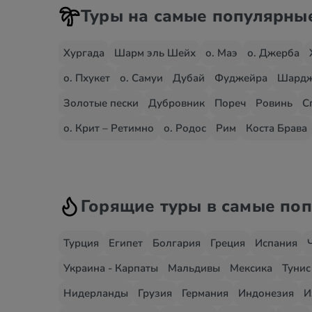
Туры на самые популярны
Хургада
Шарм эль Шейх
о. Маэ
о. Джерба
о. Пхукет
о. Самуи
Дубай
Фуджейра
Шард
Золотые пески
Дубровник
Пореч
Ровинь
С
о. Крит – Ретимно
о. Родос
Рим
Коста Брава
Горящие туры в самые по
Турция
Египет
Болгария
Греция
Испания
Украина - Карпаты
Мальдивы
Мексика
Тунис
Нидерланды
Грузия
Германия
Индонезия
И