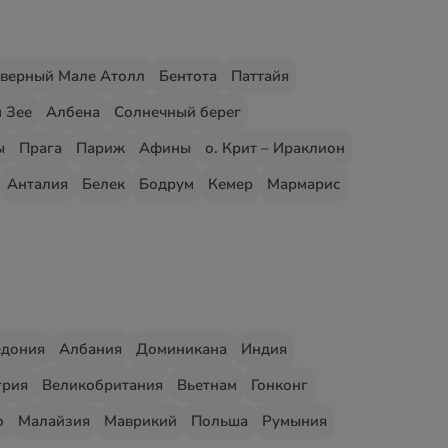
верный Мале Атолл
Бентота
Паттайя
 Зее
Албена
Солнечный берег
ы
Прага
Париж
Афины
о. Крит – Ираклион
Анталия
Белек
Бодрум
Кемер
Мармарис
едония
Албания
Доминикана
Индия
грия
Великобритания
Вьетнам
Гонконг
о
Малайзия
Маврикий
Польша
Румыния