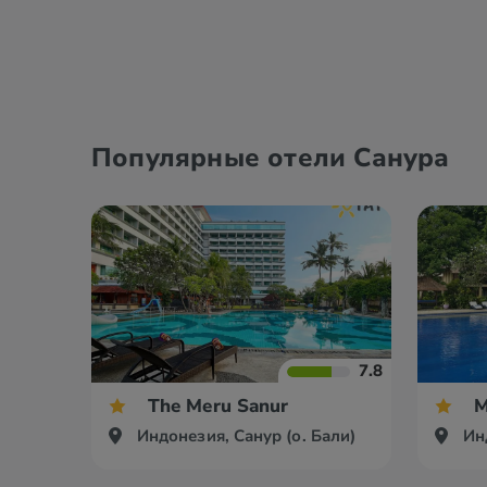
Популярные отели Санура
7.8
The Meru Sanur
M
Индонезия, Санур (о. Бали)
Ин