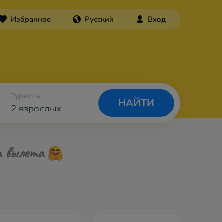
Избранное
Русский
Вход
Туристы
НАЙТИ
2 взрослых
а вылета