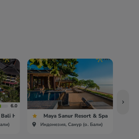
6.0
Bali Hotel
Maya Sanur Resort & Spa
Бали)
Индонезия, Санур (о. Бали)
Ин