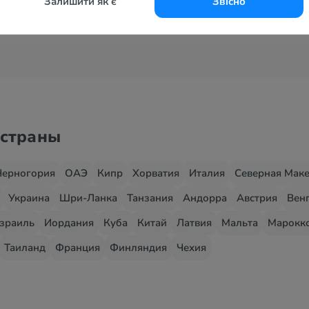
Залишити як є
Звісно
 страны
Черногория
ОАЭ
Кипр
Хорватия
Италия
Северная Мак
Украина
Шри-Ланка
Танзания
Андорра
Австрия
Вен
зраиль
Иордания
Куба
Китай
Латвия
Мальта
Марокк
Таиланд
Франция
Финляндия
Чехия