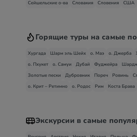
Сейшельские о-ва
Словакия
Словения
США
Горящие туры на самые п
Хургада
Шарм эль Шейх
о. Маэ
о. Джерба
о. Пхукет
о. Самуи
Дубай
Фуджейра
Шард
Золотые пески
Дубровник
Пореч
Ровинь
С
о. Крит – Ретимно
о. Родос
Рим
Коста Брава
Экскурсии в самые попул
Венгрия
Австрия
Чехия
Италия
Польша
Ф