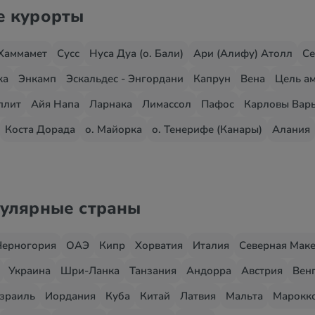
е курорты
Хаммамет
Сусс
Нуса Дуа (о. Бали)
Ари (Алифу) Атолл
Се
жа
Энкамп
Эскальдес - Энгордани
Капрун
Вена
Цель ам
плит
Айя Напа
Ларнака
Лимассол
Пафос
Карловы Вар
Коста Дорада
о. Майорка
о. Тенерифе (Канары)
Алания
пулярные страны
Черногория
ОАЭ
Кипр
Хорватия
Италия
Северная Мак
Украина
Шри-Ланка
Танзания
Андорра
Австрия
Вен
зраиль
Иордания
Куба
Китай
Латвия
Мальта
Марокк