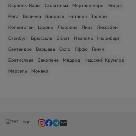
Карловы Вары
Стокгольм
Мертвое море
Ницца
Рига
Величка
Вроцлав
Нетания
Таллин
Копенгаген
Цюрих
Любляна
Пиза
Лиссабон
Стамбул
Брюссель
Эйлат
Неаполь
Нюрнберг
Сентендре
Варшава
Осло
Яффо
Генуя
Братислава
Закопане
Мадрид
Чешский Крумлов
Марсель
Монако