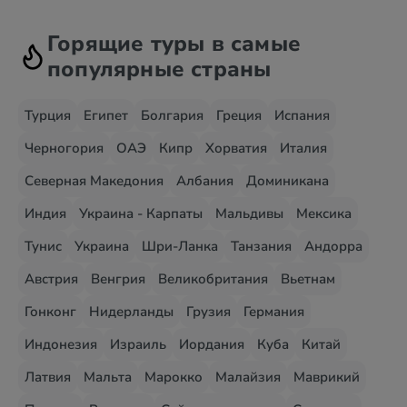
Горящие туры в самые
популярные страны
Турция
Египет
Болгария
Греция
Испания
Черногория
ОАЭ
Кипр
Хорватия
Италия
Северная Македония
Албания
Доминикана
Индия
Украина - Карпаты
Мальдивы
Мексика
Тунис
Украина
Шри-Ланка
Танзания
Андорра
Австрия
Венгрия
Великобритания
Вьетнам
Гонконг
Нидерланды
Грузия
Германия
Индонезия
Израиль
Иордания
Куба
Китай
Латвия
Мальта
Марокко
Малайзия
Маврикий