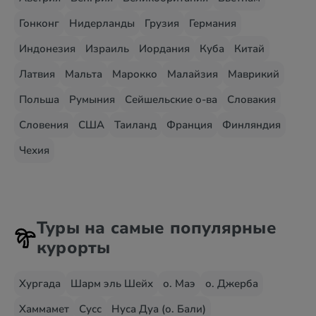
Гонконг
Нидерланды
Грузия
Германия
Индонезия
Израиль
Иордания
Куба
Китай
Латвия
Мальта
Марокко
Малайзия
Маврикий
Польша
Румыния
Сейшельские о-ва
Словакия
Словения
США
Таиланд
Франция
Финляндия
Чехия
Туры на самые популярные
курорты
Хургада
Шарм эль Шейх
о. Маэ
о. Джерба
Хаммамет
Сусс
Нуса Дуа (о. Бали)