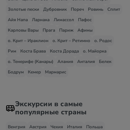
Золотые пески
Дубровник
Пореч
Ровинь
Сплит
Айя Напа
Ларнака
Лимассол
Пафос
Карловы Вары
Прага
Париж
Афины
о. Крит – Ираклион
о. Крит – Ретимно
о. Родос
Рим
Коста Брава
Коста Дорада
о. Майорка
о. Тенерифе (Канары)
Алания
Анталия
Белек
Бодрум
Кемер
Мармарис
Экскурсии в самые
популярные страны
Венгрия
Австрия
Чехия
Италия
Польша