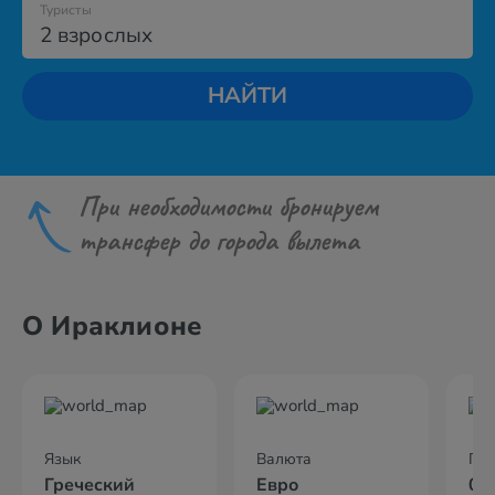
Туристы
2 взрослых
НАЙТИ
При необходимости бронируем
трансфер до города вылета
О Ираклионе
Язык
Валюта
По
Греческий
Евро
02