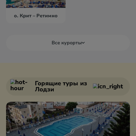
о. Крит – Ретимно
Все курорты
Александруполис
Афины
Аттика
Волос
Горящие туры
из
Лодзи