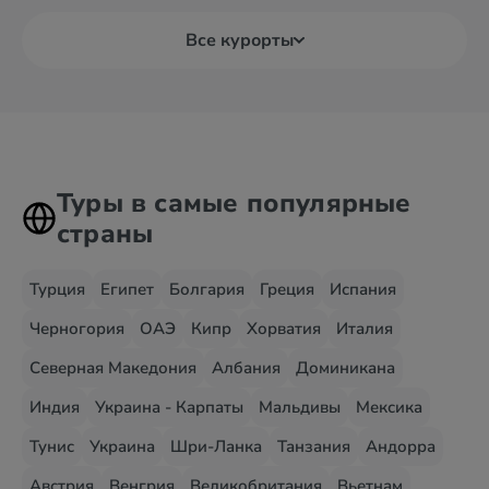
Все курорты
Туры в самые популярные
страны
Турция
Египет
Болгария
Греция
Испания
Черногория
ОАЭ
Кипр
Хорватия
Италия
Северная Македония
Албания
Доминикана
Индия
Украина - Карпаты
Мальдивы
Мексика
Тунис
Украина
Шри-Ланка
Танзания
Андорра
Австрия
Венгрия
Великобритания
Вьетнам