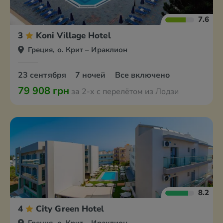
7.6
3
Koni Village Hotel
Греция, о. Крит – Ираклион
23 сентября
7 ночей
Все включено
79 908 грн
за 2-х с перелётом из Лодзи
8.2
4
City Green Hotel