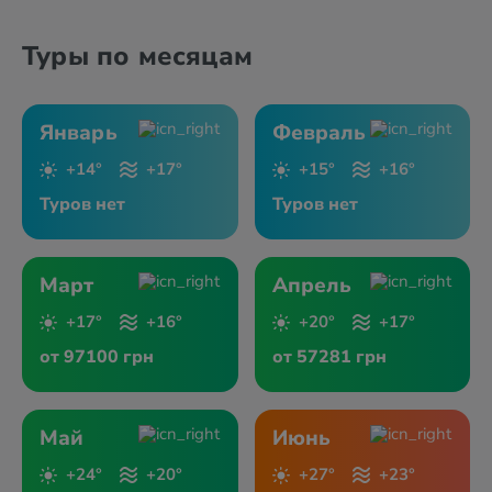
Туры по месяцам
Январь
Февраль
+14°
+17°
+15°
+16°
Туров нет
Туров нет
Март
Апрель
+17°
+16°
+20°
+17°
от 97100 грн
от 57281 грн
Май
Июнь
+24°
+20°
+27°
+23°