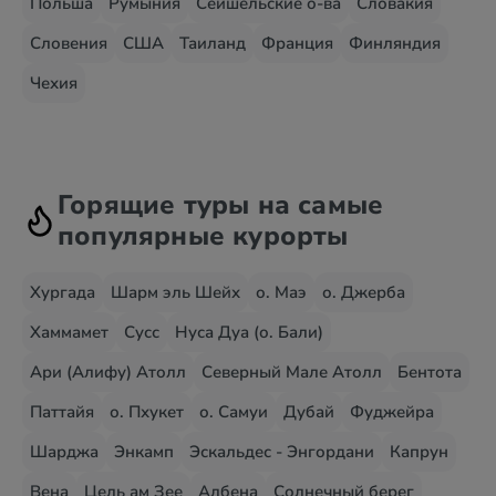
Польша
Румыния
Сейшельские о-ва
Словакия
Словения
США
Таиланд
Франция
Финляндия
Чехия
Горящие туры на самые
популярные курорты
Хургада
Шарм эль Шейх
о. Маэ
о. Джерба
Хаммамет
Сусс
Нуса Дуа (о. Бали)
Ари (Алифу) Атолл
Северный Мале Атолл
Бентота
Паттайя
о. Пхукет
о. Самуи
Дубай
Фуджейра
Шарджа
Энкамп
Эскальдес - Энгордани
Капрун
Вена
Цель ам Зее
Албена
Солнечный берег