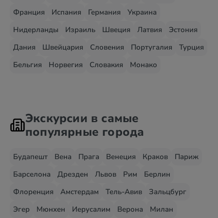
Франция
Испания
Германия
Украина
Нидерланды
Израиль
Швеция
Латвия
Эстония
Дания
Швейцария
Словения
Португалия
Турция
Бельгия
Норвегия
Словакия
Монако
Экскурсии в самые
популярные города
Будапешт
Вена
Прага
Венеция
Краков
Париж
Барселона
Дрезден
Львов
Рим
Берлин
Флоренция
Амстердам
Тель-Авив
Зальцбург
Эгер
Мюнхен
Иерусалим
Верона
Милан