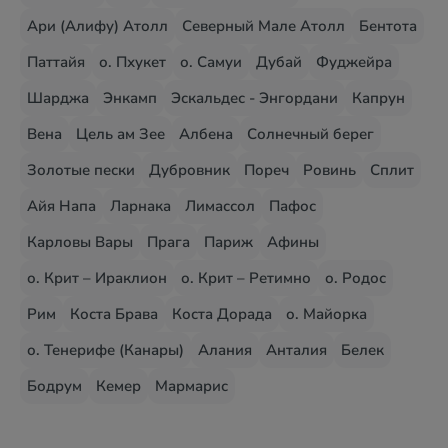
Ари (Алифу) Атолл
Северный Мале Атолл
Бентота
Паттайя
о. Пхукет
о. Самуи
Дубай
Фуджейра
Шарджа
Энкамп
Эскальдес - Энгордани
Капрун
Вена
Цель ам Зее
Албена
Солнечный берег
Золотые пески
Дубровник
Пореч
Ровинь
Сплит
Айя Напа
Ларнака
Лимассол
Пафос
Карловы Вары
Прага
Париж
Афины
о. Крит – Ираклион
о. Крит – Ретимно
о. Родос
Рим
Коста Брава
Коста Дорада
о. Майорка
о. Тенерифе (Канары)
Алания
Анталия
Белек
Бодрум
Кемер
Мармарис