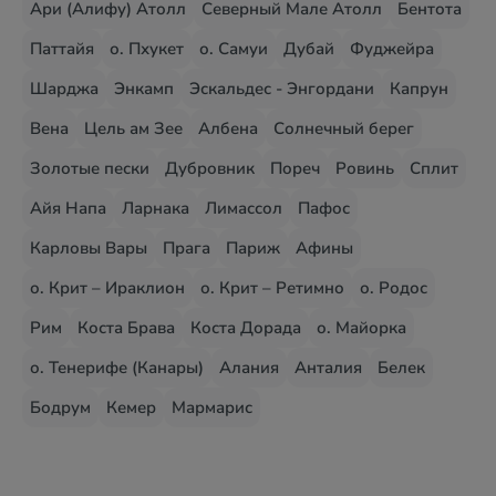
Ари (Алифу) Атолл
Северный Мале Атолл
Бентота
Паттайя
о. Пхукет
о. Самуи
Дубай
Фуджейра
Шарджа
Энкамп
Эскальдес - Энгордани
Капрун
Вена
Цель ам Зее
Албена
Солнечный берег
Золотые пески
Дубровник
Пореч
Ровинь
Сплит
Айя Напа
Ларнака
Лимассол
Пафос
Карловы Вары
Прага
Париж
Афины
о. Крит – Ираклион
о. Крит – Ретимно
о. Родос
Рим
Коста Брава
Коста Дорада
о. Майорка
о. Тенерифе (Канары)
Алания
Анталия
Белек
Бодрум
Кемер
Мармарис