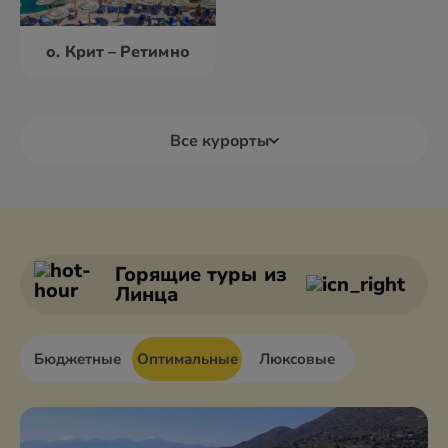
о. Крит – Ретимно
Все курорты
Александруполис
Афины
Аттика
Волос
Горящие туры
из
Линца
Бюджетные
Оптимальные
Люксовые