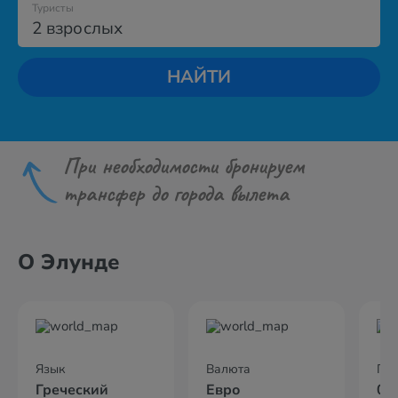
Туристы
2 взрослых
НАЙТИ
При необходимости бронируем
трансфер до города вылета
О Элунде
Язык
Валюта
По
Греческий
Евро
02