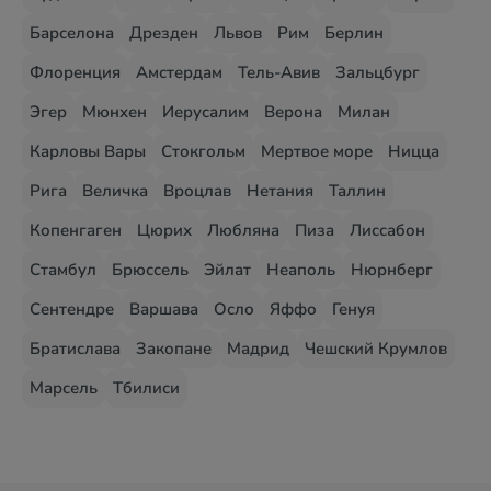
Барселона
Дрезден
Львов
Рим
Берлин
Флоренция
Амстердам
Тель-Авив
Зальцбург
Эгер
Мюнхен
Иерусалим
Верона
Милан
Карловы Вары
Стокгольм
Мертвое море
Ницца
Рига
Величка
Вроцлав
Нетания
Таллин
Копенгаген
Цюрих
Любляна
Пиза
Лиссабон
Стамбул
Брюссель
Эйлат
Неаполь
Нюрнберг
Сентендре
Варшава
Осло
Яффо
Генуя
Братислава
Закопане
Мадрид
Чешский Крумлов
Марсель
Тбилиси