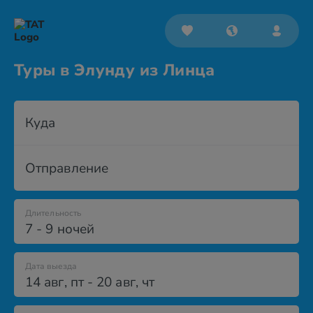
Туры в Элунду из Линца
Куда
Отправление
Длительность
7 - 9 ночей
Дата выезда
14 авг
,
пт
-
20 авг
,
чт