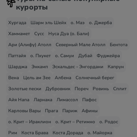
курорты
Хургада
Шарм эль Шейх
о. Маэ
о. Джерба
Хаммамет
Сусс
Нуса Дуа (о. Бали)
Ари (Алифу) Атолл
Северный Мале Атолл
Бентота
Паттайя
о. Пхукет
о. Самуи
Дубай
Фуджейра
Шарджа
Энкамп
Эскальдес - Энгордани
Капрун
Вена
Цель ам Зее
Албена
Солнечный берег
Золотые пески
Дубровник
Пореч
Ровинь
Сплит
Айя Напа
Ларнака
Лимассол
Пафос
Карловы Вары
Прага
Париж
Афины
о. Крит – Ираклион
о. Крит – Ретимно
о. Родос
Рим
Коста Брава
Коста Дорада
о. Майорка