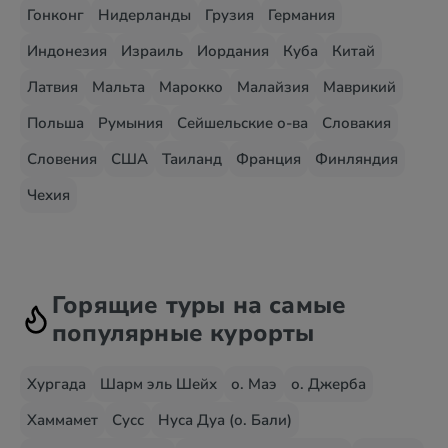
Гонконг
Нидерланды
Грузия
Германия
Индонезия
Израиль
Иордания
Куба
Китай
Латвия
Мальта
Марокко
Малайзия
Маврикий
Польша
Румыния
Сейшельские о-ва
Словакия
Словения
США
Таиланд
Франция
Финляндия
Чехия
Горящие туры на самые
популярные курорты
Хургада
Шарм эль Шейх
о. Маэ
о. Джерба
Хаммамет
Сусс
Нуса Дуа (о. Бали)