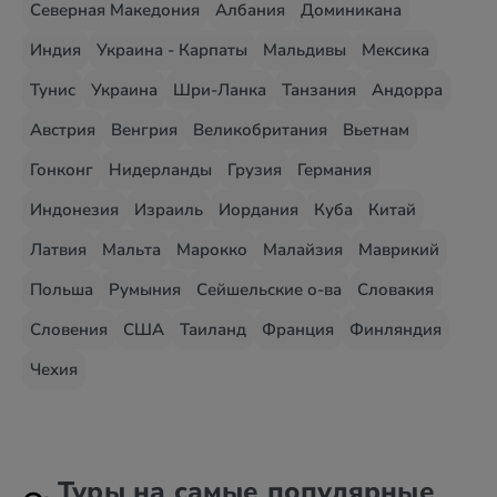
Северная Македония
Албания
Доминикана
Индия
Украина - Карпаты
Мальдивы
Мексика
Тунис
Украина
Шри-Ланка
Танзания
Андорра
Австрия
Венгрия
Великобритания
Вьетнам
Гонконг
Нидерланды
Грузия
Германия
Индонезия
Израиль
Иордания
Куба
Китай
Латвия
Мальта
Марокко
Малайзия
Маврикий
Польша
Румыния
Сейшельские о-ва
Словакия
Словения
США
Таиланд
Франция
Финляндия
Чехия
Туры на самые популярные