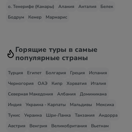
о. Тенерифе (Канары)
Алания
Анталия
Белек
Бодрум
Кемер
Мармарис
Горящие туры в самые
популярные страны
Турция
Египет
Болгария
Греция
Испания
Черногория
ОАЭ
Кипр
Хорватия
Италия
Северная Македония
Албания
Доминикана
Индия
Украина - Карпаты
Мальдивы
Мексика
Тунис
Украина
Шри-Ланка
Танзания
Андорра
Австрия
Венгрия
Великобритания
Вьетнам