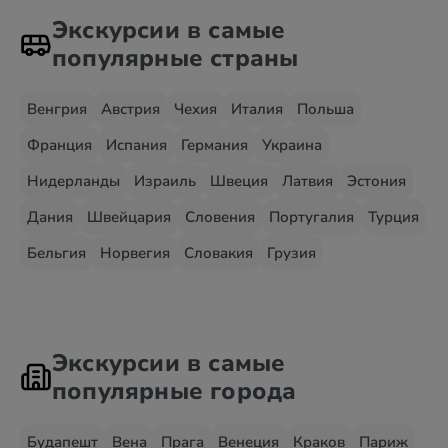
Экскурсии в самые
популярные страны
Венгрия
Австрия
Чехия
Италия
Польша
Франция
Испания
Германия
Украина
Нидерланды
Израиль
Швеция
Латвия
Эстония
Дания
Швейцария
Словения
Португалия
Турция
Бельгия
Норвегия
Словакия
Грузия
Экскурсии в самые
популярные города
Будапешт
Вена
Прага
Венеция
Краков
Париж