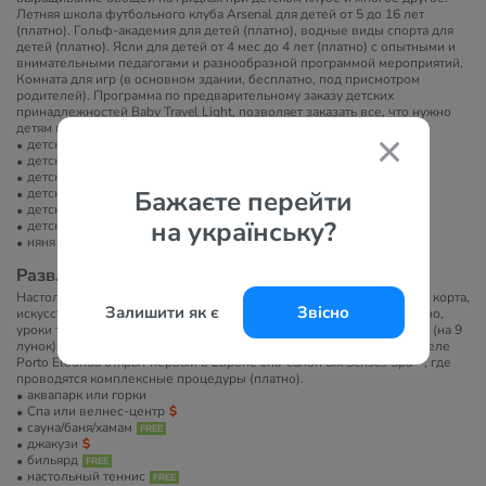
Летняя школа футбольного клуба Arsenal для детей от 5 до 16 лет
(платно). Гольф-академия для детей (платно), водные виды спорта для
детей (платно). Ясли для детей от 4 мес до 4 лет (платно) с опытными и
внимательными педагогами и разнообразной программой мероприятий.
Комната для игр (в основном здании, бесплатно, под присмотром
родителей). Программа по предварительному заказу детских
принадлежностей Baby Travel Light, позволяет заказать все, что нужно
детям прямо в отеле.
детский бассейн
детская площадка
детский клуб
Бажаєте перейти
детское меню в ресторане
детские стульчики в ресторане
на українську?
детская кроватка
няня
Развлечение и спорт
Настольный футбол, карточный стол, теннисный корт бесплатно (2 корта,
Залишити як є
Звісно
искусственное покрытие), прокат теннисных ракеток и мячей платно,
уроки тенниса платно, уроки дайвинга платно (PADI), гольф платно (на 9
лунок), водные виды спорта платно, живая музыка бесплатно. В отеле
Porto Elounda открыт первый в Европе спа-салон Six Senses Spa™, где
проводятся комплексные процедуры (платно).
аквапарк или горки
Спа или велнес-центр
сауна/баня/хамам
джакузи
бильярд
настольный теннис