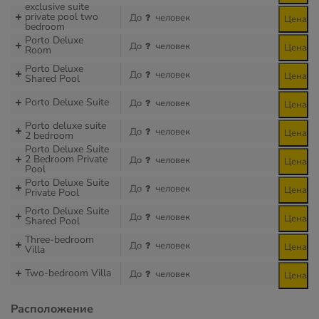
exclusive suite
private pool two
До
человек
Цена
bedroom
Porto Deluxe
До
человек
Цена
Room
Porto Deluxe
До
человек
Цена
Shared Pool
Porto Deluxe Suite
До
человек
Цена
Porto deluxe suite
До
человек
Цена
2 bedroom
Porto Deluxe Suite
2 Bedroom Private
До
человек
Цена
Pool
Porto Deluxe Suite
До
человек
Цена
Private Pool
Porto Deluxe Suite
До
человек
Цена
Shared Pool
Three-bedroom
До
человек
Цена
Villa
Two-bedroom Villa
До
человек
Цена
Расположение