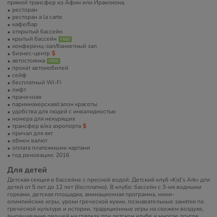
прямой трансфер из Афин или Ираклиона.
ресторан
ресторан a la carte
кафе/бар
открытый бассейн
крытый бассейн
конференц-зал/банкетный зал
бизнес-центр
автостоянка
прокат автомобилей
сейф
бесплатный Wi-Fi
лифт
прачечная
парикмахерская/салон красоты
удобства для людей с инвалидностью
номера для некурящих
трансфер в/из аэропорта
причал для яхт
обмен валют
оплата платежными картами
год реновации: 2016
Для детей
Детская секция в бассейне с пресной водой. Детский клуб «Kid’s Ark» для
детей от 5 лет до 12 лет (бесплатно). В клубе: бассейн с 3-мя водными
горками, детская площадка, анимационная программа, мини-
олимпийские игры, уроки греческой кухни, познавательные занятия по
греческой культуре и истории, традиционные игры на свежем воздухе,
выращивание овощей на грядках при детском клубе и многое другое.