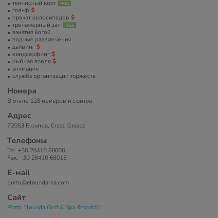
теннисный корт
гольф
прокат велосипедов
тренажерный зал
занятия йогой
водные развлечения
дайвинг
виндсерфинг
рыбная ловля
анимация
служба организации торжеств
Номера
В отеле 128 номеров и сюитов.
Адрес
72053 Elounda, Crete, Greece
Телефоны
Tel: +30 28410 68000
Fax: +30 28410 68013
Е-маil
porto@elounda-sa.com
Сайт
Porto Elounda Golf & Spa Resort 5*