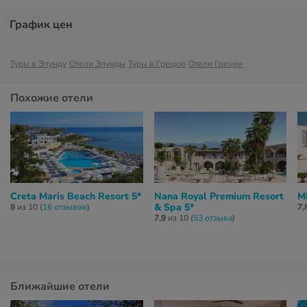
График цен
Туры в Элунду
Отели Элунды
Туры в Грецию
Отели Греции
Похожие отели
Creta Maris Beach Resort 5*
Nana Royal Premium Resort
Mi
& Spa 5*
8
из 10 (
16 отзывов
)
7,
7,9
из 10 (
53 отзывa
)
Ближайшие отели