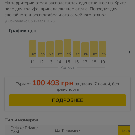
На территории отеля располагается единственное на Крите
поле для гольфа, принадлежащее отелю. Подходит для
спокойного и респектабельного семейного отдыха.
// Обновлено 05 января 2023
График цен
вт
ср
чт
пт
сб
вс
пн
вт
ср
11
12
13
14
15
16
17
18
19
Август
100 493 грн
Туры от
за двоих, 7 ночей, без
транспорта
ПОДРОБНЕЕ
Типы номеров
Deluxe Private
До
человек
Цена
Pool