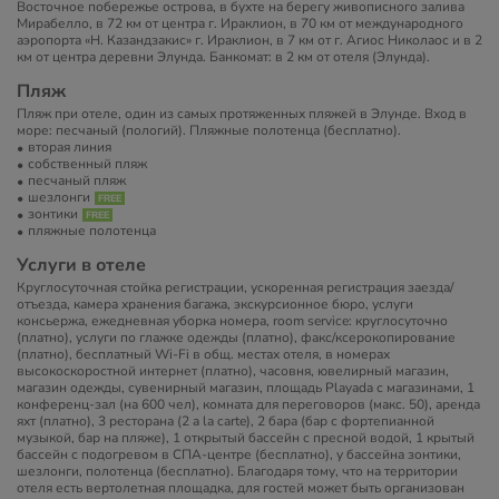
Восточное побережье острова, в бухте на берегу живописного залива
Мирабелло, в 72 км от центра г. Ираклион, в 70 км от международного
аэропорта «Н. Казандзакис» г. Ираклион, в 7 км от г. Агиос Николаос и в 2
км от центра деревни Элунда. Банкомат: в 2 км от отеля (Элунда).
Пляж
Пляж при отеле, один из самых протяженных пляжей в Элунде. Вход в
море: песчаный (пологий). Пляжные полотенца (бесплатно).
вторая линия
собственный пляж
песчаный пляж
шезлонги
зонтики
пляжные полотенца
Услуги в отеле
Круглосуточная стойка регистрации, ускоренная регистрация заезда/
отъезда, камера хранения багажа, экскурсионное бюро, услуги
консьержа, ежедневная уборка номера, room service: круглосуточно
(платно), услуги по глажке одежды (платно), факс/ксерокопирование
(платно), бесплатный Wi-Fi в общ. местах отеля, в номерах
высокоскоростной интернет (платно), часовня, ювелирный магазин,
магазин одежды, сувенирный магазин, площадь Playada с магазинами, 1
конференц-зал (на 600 чел), комната для переговоров (макс. 50), аренда
яхт (платно), 3 ресторана (2 a la carte), 2 бара (бар с фортепианной
музыкой, бар на пляже), 1 открытый бассейн с пресной водой, 1 крытый
бассейн с подогревом в СПА-центре (бесплатно), у бассейна зонтики,
шезлонги, полотенца (бесплатно). Благодаря тому, что на территории
отеля есть вертолетная площадка, для гостей может быть организован