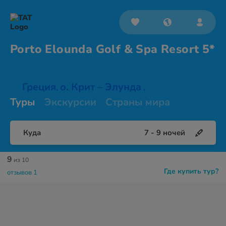
Porto Elounda Golf & Spa
Resort 5*
Греция
о. Крит – Элунда
,
,
Туры
Экскурсии
Страны мира
Куда
7
-
9
ночей
9
из 10
Где купить тур?
отзывов 1