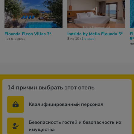
Elounda Eleon Villas 3*
Innside by Melia Elounda 5*
El
5*
нет отзывов
8
из 10 (
1 отзыв
)
не
14 причин выбрать этот отель
Квалифицированный персонал
Безопасность гостей и безопасность их
имущества