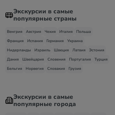
Экскурсии в самые
популярные страны
Венгрия
Австрия
Чехия
Италия
Польша
Франция
Испания
Германия
Украина
Нидерланды
Израиль
Швеция
Латвия
Эстония
Дания
Швейцария
Словения
Португалия
Турция
Бельгия
Норвегия
Словакия
Грузия
Экскурсии в самые
популярные города