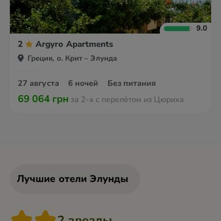
9.0
2
Argyro Apartments
Греция, о. Крит – Элунда
27 августа
6 ночей
Без питания
69 064 грн
за 2-х с перелётом из Цюриха
Лучшие отели Элунды
2 звезды