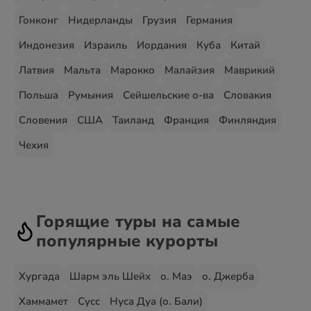
Гонконг
Нидерланды
Грузия
Германия
Индонезия
Израиль
Иордания
Куба
Китай
Латвия
Мальта
Марокко
Малайзия
Маврикий
Польша
Румыния
Сейшельские о-ва
Словакия
Словения
США
Таиланд
Франция
Финляндия
Чехия
Горящие туры на самые
популярные курорты
Хургада
Шарм эль Шейх
о. Маэ
о. Джерба
Хаммамет
Сусс
Нуса Дуа (о. Бали)