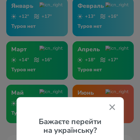
Январь
Февраль
+12°
+17°
+13°
+16°
Туров нет
Туров нет
Март
Апрель
+14°
+16°
+18°
+17°
Туров нет
Туров нет
Май
Июнь
+22°
+20°
+25°
+23°
Туров нет
Туров нет
Бажаєте перейти
на українську?