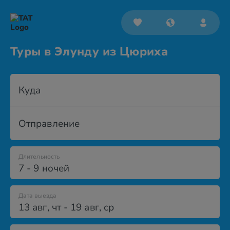
Туры в Элунду из Цюриха
Куда
Отправление
Длительность
7 - 9 ночей
Дата выезда
13 авг
,
чт
-
19 авг
,
ср