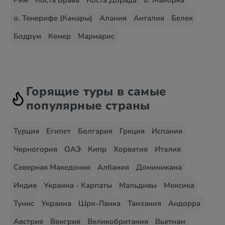
Рим
Коста Брава
Коста Дорада
о. Майорка
о. Тенерифе (Канары)
Алания
Анталия
Белек
Бодрум
Кемер
Мармарис
Горящие туры в самые
популярные страны
Турция
Египет
Болгария
Греция
Испания
Черногория
ОАЭ
Кипр
Хорватия
Италия
Северная Македония
Албания
Доминикана
Индия
Украина - Карпаты
Мальдивы
Мексика
Тунис
Украина
Шри-Ланка
Танзания
Андорра
Австрия
Венгрия
Великобритания
Вьетнам