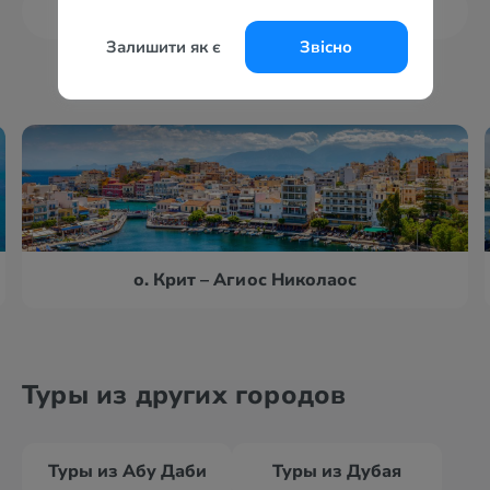
Показать больше
Залишити як є
Звісно
о. Крит – Агиос Николаос
Туры из других городов
Туры из Абу Даби
Туры из Дубая