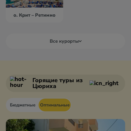
о. Крит – Ретимно
Все курорты
Александруполис
Афины
Аттика
Волос
Горящие туры
из
Цюриха
Бюджетные
Оптимальные