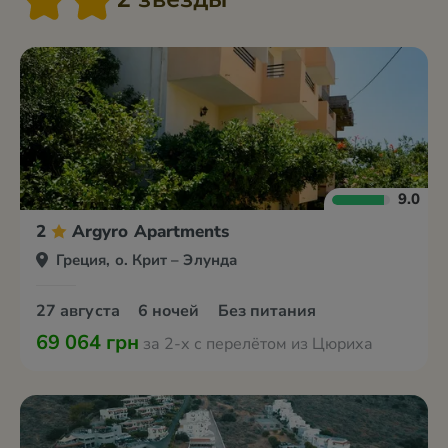
9.0
2
Argyro Apartments
Греция, о. Крит – Элунда
27 августа
6 ночей
Без питания
69 064 грн
за 2-х с перелётом из Цюриха