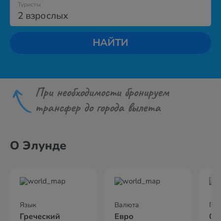
Туристы
2 взрослых
НАЙТИ
При необходимости бронируем
трансфер до города вылета
О Элунде
Язык
Валюта
По
Греческий
Евро
02