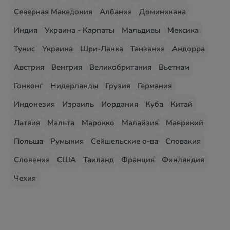
Северная Македония
Албания
Доминикана
Индия
Украина - Карпаты
Мальдивы
Мексика
Тунис
Украина
Шри-Ланка
Танзания
Андорра
Австрия
Венгрия
Великобритания
Вьетнам
Гонконг
Нидерланды
Грузия
Германия
Индонезия
Израиль
Иордания
Куба
Китай
Латвия
Мальта
Марокко
Малайзия
Маврикий
Польша
Румыния
Сейшельские о-ва
Словакия
Словения
США
Таиланд
Франция
Финляндия
Чехия