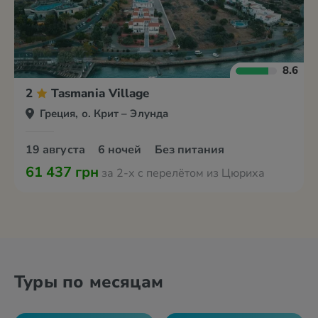
8.6
2
Tasmania Village
Греция, о. Крит – Элунда
19 августа
6 ночей
Без питания
61 437 грн
за 2-х с перелётом из Цюриха
Туры по месяцам