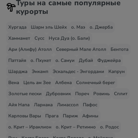
Туры на самые популярные
курорты
Хургада
Шарм эль Шейх
о. Маэ
о. Джерба
Хаммамет
Сусс
Нуса Дуа (о. Бали)
Ари (Алифу) Атолл
Северный Мале Атолл
Бентота
Паттайя
о. Пхукет
о. Самуи
Дубай
Фуджейра
Шарджа
Энкамп
Эскальдес - Энгордани
Капрун
Вена
Цель ам Зее
Албена
Солнечный берег
Золотые пески
Дубровник
Пореч
Ровинь
Сплит
Айя Напа
Ларнака
Лимассол
Пафос
Карловы Вары
Прага
Париж
Афины
о. Крит – Ираклион
о. Крит – Ретимно
о. Родос