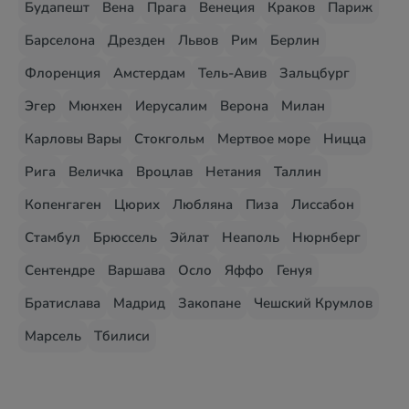
Будапешт
Вена
Прага
Венеция
Краков
Париж
Барселона
Дрезден
Львов
Рим
Берлин
Флоренция
Амстердам
Тель-Авив
Зальцбург
Эгер
Мюнхен
Иерусалим
Верона
Милан
Карловы Вары
Стокгольм
Мертвое море
Ницца
Рига
Величка
Вроцлав
Нетания
Таллин
Копенгаген
Цюрих
Любляна
Пиза
Лиссабон
Стамбул
Брюссель
Эйлат
Неаполь
Нюрнберг
Сентендре
Варшава
Осло
Яффо
Генуя
Братислава
Мадрид
Закопане
Чешский Крумлов
Марсель
Тбилиси