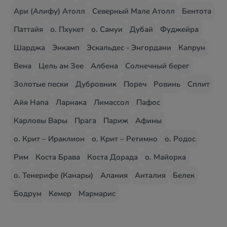
Ари (Алифу) Атолл
Северный Мале Атолл
Бентота
Паттайя
о. Пхукет
о. Самуи
Дубай
Фуджейра
Шарджа
Энкамп
Эскальдес - Энгордани
Капрун
Вена
Цель ам Зее
Албена
Солнечный берег
Золотые пески
Дубровник
Пореч
Ровинь
Сплит
Айя Напа
Ларнака
Лимассол
Пафос
Карловы Вары
Прага
Париж
Афины
о. Крит – Ираклион
о. Крит – Ретимно
о. Родос
Рим
Коста Брава
Коста Дорада
о. Майорка
о. Тенерифе (Канары)
Алания
Анталия
Белек
Бодрум
Кемер
Мармарис