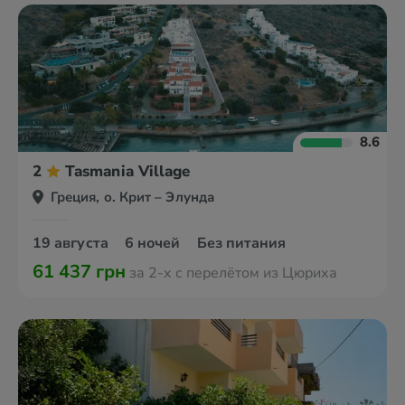
8.6
2
Tasmania Village
Греция, о. Крит – Элунда
19 августа
6 ночей
Без питания
61 437 грн
за 2-х с перелётом из Цюриха