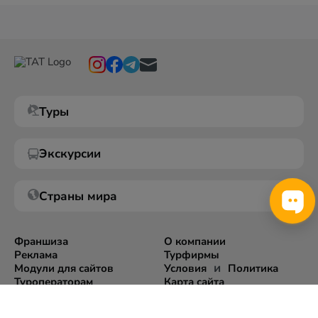
Туры
Экскурсии
Страны мира
Франшиза
О компании
Реклама
Турфирмы
и
Модули для сайтов
Условия
Политика
Туроператорам
Карта сайта
Экспорт информации