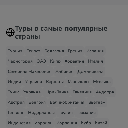
Туры в самые популярные
страны
Турция
Египет
Болгария
Греция
Испания
Черногория
ОАЭ
Кипр
Хорватия
Италия
Северная Македония
Албания
Доминикана
Индия
Украина - Карпаты
Мальдивы
Мексика
Тунис
Украина
Шри-Ланка
Танзания
Андорра
Австрия
Венгрия
Великобритания
Вьетнам
Гонконг
Нидерланды
Грузия
Германия
Индонезия
Израиль
Иордания
Куба
Китай