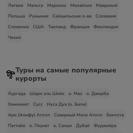
Латвия
Мальта
Марокко
Малайзия
Маврикий
Польша
Румыния
Сейшельские о-ва
Словакия
Словения
США
Таиланд
Франция
Финляндия
Чехия
Туры на самые популярные
курорты
Хургада
Шарм эль Шейх
о. Маэ
о. Джерба
Хаммамет
Сусс
Нуса Дуа (о. Бали)
Ари (Алифу) Атолл
Северный Мале Атолл
Бентота
Паттайя
о. Пхукет
о. Самуи
Дубай
Фуджейра