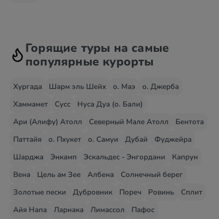
Горящие туры на самые
популярные курорты
Хургада
Шарм эль Шейх
о. Маэ
о. Джерба
Хаммамет
Сусс
Нуса Дуа (о. Бали)
Ари (Алифу) Атолл
Северный Мале Атолл
Бентота
Паттайя
о. Пхукет
о. Самуи
Дубай
Фуджейра
Шарджа
Энкамп
Эскальдес - Энгордани
Капрун
Вена
Цель ам Зее
Албена
Солнечный берег
Золотые пески
Дубровник
Пореч
Ровинь
Сплит
Айя Напа
Ларнака
Лимассол
Пафос