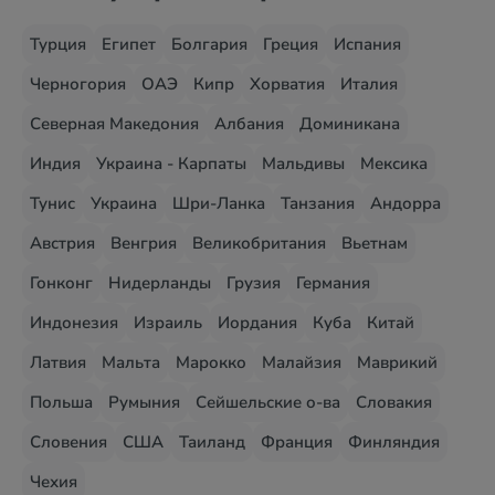
Турция
Египет
Болгария
Греция
Испания
Черногория
ОАЭ
Кипр
Хорватия
Италия
Северная Македония
Албания
Доминикана
Индия
Украина - Карпаты
Мальдивы
Мексика
Тунис
Украина
Шри-Ланка
Танзания
Андорра
Австрия
Венгрия
Великобритания
Вьетнам
Гонконг
Нидерланды
Грузия
Германия
Индонезия
Израиль
Иордания
Куба
Китай
Латвия
Мальта
Марокко
Малайзия
Маврикий
Польша
Румыния
Сейшельские о-ва
Словакия
Словения
США
Таиланд
Франция
Финляндия
Чехия