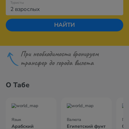
Туристы
2 взрослых
НАЙТИ
При необходимости бронируем
трансфер до города вылета
О Табе
Язык
Валюта
По
Арабский
Египетский фунт
04