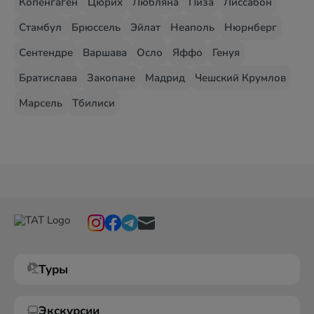
Копенгаген
Цюрих
Любляна
Пиза
Лиссабон
Стамбул
Брюссель
Эйлат
Неаполь
Нюрнберг
Сентендре
Варшава
Осло
Яффо
Генуя
Братислава
Закопане
Мадрид
Чешский Крумлов
Марсель
Тбилиси
Туры
Экскурсии