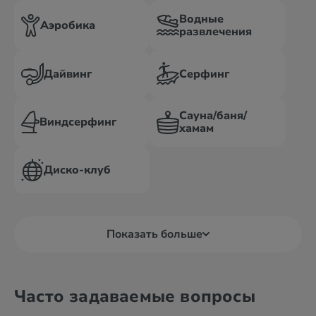
Водные
Аэробика
развлечения
Дайвинг
Серфинг
Сауна/баня/
Виндсерфинг
хамам
Диско-клуб
Показать больше
Часто задаваемые вопросы