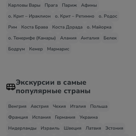
Карловы Вары
Прага
Париж
Афины
о. Крит – Ираклион
о. Крит – Ретимно
о. Родос
Рим
Коста Брава
Коста Дорада
о. Майорка
о. Тенерифе (Канары)
Алания
Анталия
Белек
Бодрум
Кемер
Мармарис
Экскурсии в самые
популярные страны
Венгрия
Австрия
Чехия
Италия
Польша
Франция
Испания
Германия
Украина
Нидерланды
Израиль
Швеция
Латвия
Эстония