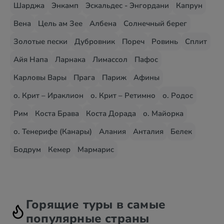
Шарджа
Энкамп
Эскальдес - Энгордани
Капрун
Вена
Цель ам Зее
Албена
Солнечный берег
Золотые пески
Дубровник
Пореч
Ровинь
Сплит
Айя Напа
Ларнака
Лимассол
Пафос
Карловы Вары
Прага
Париж
Афины
о. Крит – Ираклион
о. Крит – Ретимно
о. Родос
Рим
Коста Брава
Коста Дорада
о. Майорка
о. Тенерифе (Канары)
Алания
Анталия
Белек
Бодрум
Кемер
Мармарис
Горящие туры в самые
популярные страны