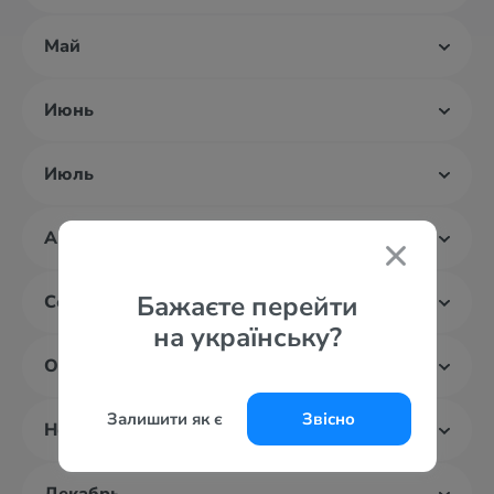
Май
Июнь
Июль
Август
Бажаєте перейти
Сентябрь
на українську?
Октябрь
Залишити як є
Звісно
Ноябрь