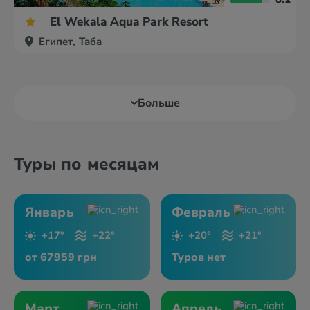
El Wekala Aqua Park Resort
Египет, Таба
Больше
Туры по месяцам
Январь
Февраль
+17°
+22°
+20°
+21°
от 67959 грн
Туров нет
Март
Апрель