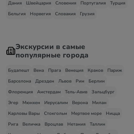
Дания
Швейцария
Словения
Португалия
Турция
Бельгия
Норвегия
Словакия
Грузия
Экскурсии в самые
популярные города
Будапешт
Вена
Прага
Венеция
Краков
Париж
Барселона
Дрезден
Львов
Рим
Берлин
Флоренция
Амстердам
Тель-Авив
Зальцбург
Эгер
Мюнхен
Иерусалим
Верона
Милан
Карловы Вары
Стокгольм
Мертвое море
Ницца
Рига
Величка
Вроцлав
Нетания
Таллин